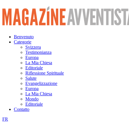
Vai
al
contenuto
Benvenuto
Categorie
Svizzera
Testimonianza
Europa
La Mia Chiesa
Editoriale
Riflessione Spirituale
Salute
Evangelizzazione
Europa
La Mia Chiesa
Mondo
Editoriale
Contatto
FR