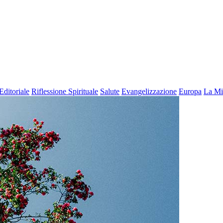
Editoriale
Riflessione Spirituale
Salute
Evangelizzazione
Europa
La Mi