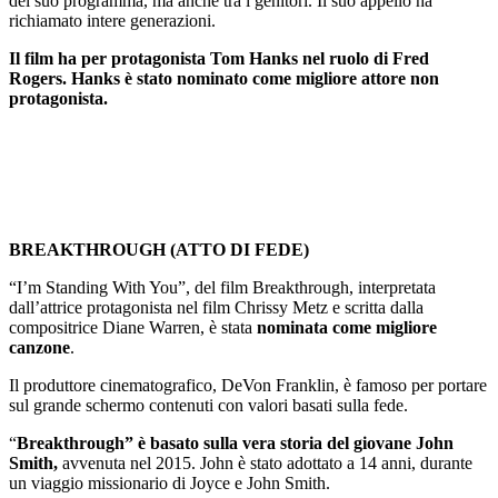
del suo programma, ma anche tra i genitori. Il suo appello ha
richiamato intere generazioni.
Il film ha per protagonista Tom Hanks nel ruolo di Fred
Rogers. Hanks è stato nominato come migliore attore non
protagonista.
BREAKTHROUGH (ATTO DI FEDE)
“I’m Standing With You”, del film Breakthrough, interpretata
dall’attrice protagonista nel film Chrissy Metz e scritta dalla
compositrice Diane Warren, è stata
nominata come migliore
canzone
.
Il produttore cinematografico, DeVon Franklin, è famoso per portare
sul grande schermo contenuti con valori basati sulla fede.
“
Breakthrough” è basato sulla vera storia del giovane John
Smith,
avvenuta nel 2015. John è stato adottato a 14 anni, durante
un viaggio missionario di Joyce e John Smith.