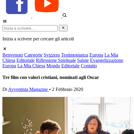
Inizia a scrivere per cercare gli articoli
Benvenuto
Categorie
Svizzera
Testimonianza
Europa
La Mia
Chiesa
Editoriale
Riflessione Spirituale
Salute
Evangelizzazione
Europa
La Mia Chiesa
Mondo
Editoriale
Contatto
Tre film con valori cristiani, nominati agli Oscar
Di
Avventista Magazine
•
2 Febbraio 2020