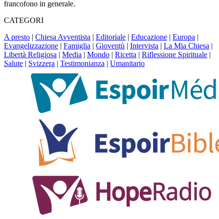
francofono in generale.
CATEGORI
A presto
|
Chiesa Avventista
|
Editoriale
|
Educazione
|
Europa
|
Evangelizzazione
|
Famiglia
|
Gioventù
|
Intervista
|
La Mia Chiesa
|
Libertà Religiosa
|
Media
|
Mondo
|
Ricetta
|
Riflessione Spirituale
|
Salute
|
Svizzera
|
Testimonianza
|
Umanitario