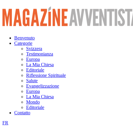
Vai
al
contenuto
Benvenuto
Categorie
Svizzera
Testimonianza
Europa
La Mia Chiesa
Editoriale
Riflessione Spirituale
Salute
Evangelizzazione
Europa
La Mia Chiesa
Mondo
Editoriale
Contatto
FR