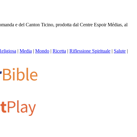
 romanda e del Canton Ticino, prodotta dal Centre Espoir Médias, al
Religiosa
|
Media
|
Mondo
|
Ricetta
|
Riflessione Spirituale
|
Salute
|