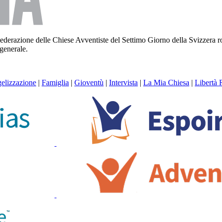
la Federazione delle Chiese Avventiste del Settimo Giorno della Svizzera
 generale.
elizzazione
|
Famiglia
|
Gioventù
|
Intervista
|
La Mia Chiesa
|
Libertà 