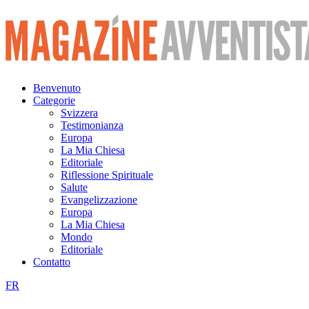
Vai
al
contenuto
Benvenuto
Categorie
Svizzera
Testimonianza
Europa
La Mia Chiesa
Editoriale
Riflessione Spirituale
Salute
Evangelizzazione
Europa
La Mia Chiesa
Mondo
Editoriale
Contatto
FR