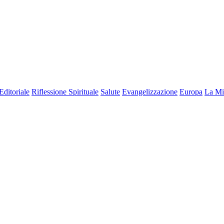
Editoriale
Riflessione Spirituale
Salute
Evangelizzazione
Europa
La Mi