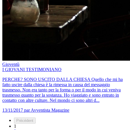
Gioventù
I GIOVANI TESTIMONIANO
PERCHE? SONO USCITO DALLA CHIESA Quello che mi ha
fatto uscire dalla chiesa è la rimessa in causa del messaggio
trasmesso. Non era tanto per la forma o per il modo in cui veniva
trasmesso quanto per la sostanza. Ho viaggiato e sono entrato in
contatto con altre culture. Nel mondo ci sono altri d...
13/11/2017
par Avventista Magazine
Précédent
1