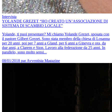
Intervista
YOLANDE GREZET “HO CREATO UN’ASSOCIAZIONE DI
SISTEMA DI SCAMBIO LOCALE”
Yolande, ti puoi presentare? Mi chiamo Yolande Grezet, sposata con
il pastore Gilbert Grezet. Sono stata membro della chiesa di Losanna
per 20 anni, poi per 7 anni a Gland, per 6 anni a Ginevra e ora, da
due anni, a Clarens e Sion. Lavoro alla federazione da 25 anni. In
parallelo, sono molto sensi...
08/01/2018
par Avventista Magazine