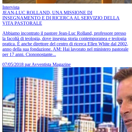
Intervista
JEAN-LUC ROLLAND, UNA MISSIONE DI
INSEGNAMENTO E DI RICERCA AL SERVIZIO DELLA
VITA PASTORALE
Abbiamo incontrato il pastore Jean-Luc Rolland, professore presso
la facoltà di teologia, dove insegna storia contemporanea e teologia
pratica. È anche direttore del centro di ricerca Ellen White dal 2002,
anno della sua fondazione. AM: Hai lavorato nel ministero pastorale
per 17 anni. Ciononostante...
07/05/2018
par Avventista Magazine