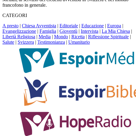
francofono in generale.
CATEGORI
A presto
|
Chiesa Avventista
|
Editoriale
|
Educazione
|
Europa
|
Evangelizzazione
|
Famiglia
|
Gioventù
|
Intervista
|
La Mia Chiesa
|
Libertà Religiosa
|
Media
|
Mondo
|
Ricetta
|
Riflessione Spirituale
|
Salute
|
Svizzera
|
Testimonianza
|
Umanitario