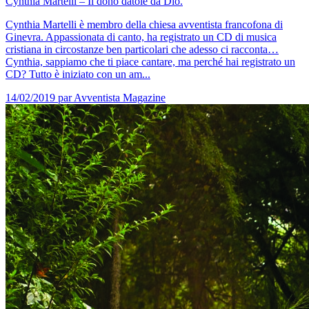
Cynthia Martelli – Il dono datole da Dio.
Cynthia Martelli è membro della chiesa avventista francofona di
Ginevra. Appassionata di canto, ha registrato un CD di musica
cristiana in circostanze ben particolari che adesso ci racconta…
Cynthia, sappiamo che ti piace cantare, ma perché hai registrato un
CD? Tutto è iniziato con un am...
14/02/2019
par Avventista Magazine