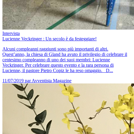
Intervista
Lucienne Veckringer : Un secolo è da festeggiare!
Alcuni compleanni raggiunti sono più importanti di altri.
Quest’anno, la chiesa di Gland ha avuto il privilegio di celebrare il
centesimo compleanno di uno dei suoi membri: Lucienne
Veckringer. Per celebrare questo evento e la rara persona di
Lucienne, il pastore Pietro Copiz le ha reso omaggio. D...
11/07/2019
par Avventista Magazine