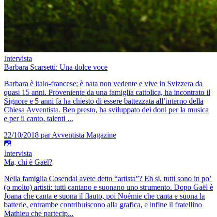
Intervista
Barbara Scarsetti: Una dolce voce
Barbara è italo-francese; è nata non vedente e vive in Svizzera da
quasi 15 anni. Proveniente da una famiglia cattolica, ha incontrato il
Signore e 5 anni fa ha chiesto di essere battezzata all’interno della
Chiesa Avventista. Ben presto, ha sviluppato dei doni per la musica
e per il canto, talenti ...
22/10/2018
par Avventista Magazine
Intervista
Ma, chi è Gaël?
Nella famiglia Cosendai avete detto “artista”? Eh si, tutti sono in po’
(o molto) artisti: tutti cantano e suonano uno strumento. Dopo Gaël è
Joana che canta e suona il flauto, poi Noémie che canta e suona la
batterie, entrambe contribuiscono alla grafica, e infine il fratellino
Mathieu che partecip...