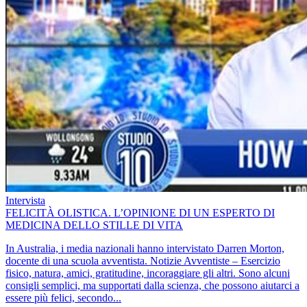
Intervista
FELICITÀ OLISTICA. L’OPINIONE DI UN ESPERTO DI
MEDICINA DELLO STILLE DI VITA
In Australia, i media nazionali hanno intervistato Darren Morton,
docente di una scuola avventista. Notizie Avventiste – Esercizio
fisico, natura, amici, gratitudine, incoraggiare gli altri. Sono alcuni
consigli semplici, ma supportati dalla scienza, che possono aiutarci a
essere più felici, secondo...