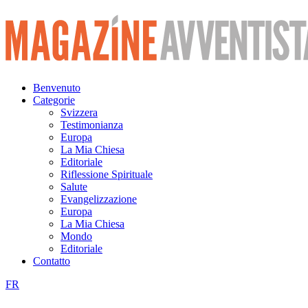
Vai
al
contenuto
Benvenuto
Categorie
Svizzera
Testimonianza
Europa
La Mia Chiesa
Editoriale
Riflessione Spirituale
Salute
Evangelizzazione
Europa
La Mia Chiesa
Mondo
Editoriale
Contatto
FR