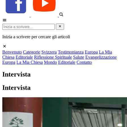
Inizia a scrivere per cercare gli articoli
Benvenuto
Categorie
Svizzera
Testimonianza
Europa
La Mia
Chiesa
Editoriale
Riflessione Spirituale
Salute
Evangelizzazione
Europa
La Mia Chiesa
Mondo
Editoriale
Contatto
Intervista
Intervista