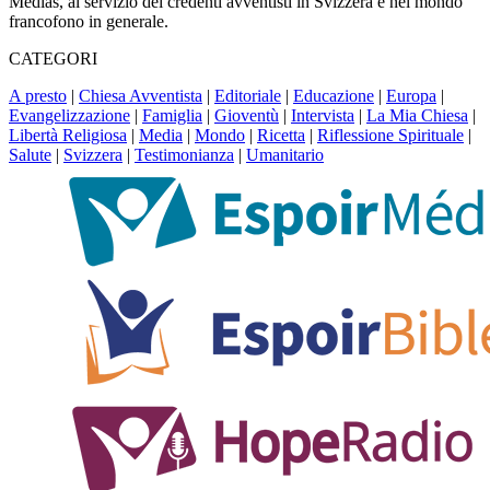
Médias, al servizio dei credenti avventisti in Svizzera e nel mondo
francofono in generale.
CATEGORI
A presto
|
Chiesa Avventista
|
Editoriale
|
Educazione
|
Europa
|
Evangelizzazione
|
Famiglia
|
Gioventù
|
Intervista
|
La Mia Chiesa
|
Libertà Religiosa
|
Media
|
Mondo
|
Ricetta
|
Riflessione Spirituale
|
Salute
|
Svizzera
|
Testimonianza
|
Umanitario