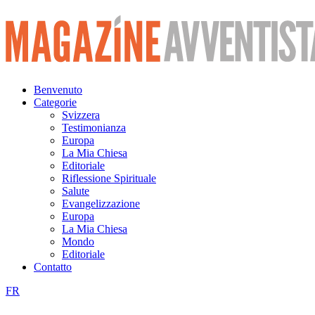
Vai
al
contenuto
Benvenuto
Categorie
Svizzera
Testimonianza
Europa
La Mia Chiesa
Editoriale
Riflessione Spirituale
Salute
Evangelizzazione
Europa
La Mia Chiesa
Mondo
Editoriale
Contatto
FR