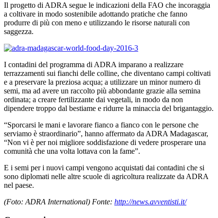
Il progetto di ADRA segue le indicazioni della FAO che incoraggia
a coltivare in modo sostenibile adottando pratiche che fanno
produrre di più con meno e utilizzando le risorse naturali con
saggezza.
I contadini del programma di ADRA imparano a realizzare
terrazzamenti sui fianchi delle colline, che diventano campi coltivati
e a preservare la preziosa acqua; a utilizzare un minor numero di
semi, ma ad avere un raccolto più abbondante grazie alla semina
ordinata; a creare fertilizzante dai vegetali, in modo da non
dipendere troppo dal bestiame e ridurre la minaccia del brigantaggio.
“Sporcarsi le mani e lavorare fianco a fianco con le persone che
serviamo è straordinario”, hanno affermato da ADRA Madagascar,
“Non vi è per noi migliore soddisfazione di vedere prosperare una
comunità che una volta lottava con la fame”.
E i semi per i nuovi campi vengono acquistati dai contadini che si
sono diplomati nelle altre scuole di agricoltura realizzate da ADRA
nel paese.
(Foto: ADRA International) Fonte:
http://news.avventisti.it/