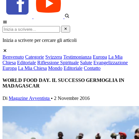
Inizia a scrivere per cercare gli articoli
Benvenuto
Categorie
Svizzera
Testimonianza
Europa
La Mia
Chiesa
Editoriale
Riflessione Spirituale
Salute
Evangelizzazione
Europa
La Mia Chiesa
Mondo
Editoriale
Contatto
WORLD FOOD DAY. IL SUCCESSO GERMOGLIA IN
MADAGASCAR
Di
Magazine Avventista
•
2 Novembre 2016