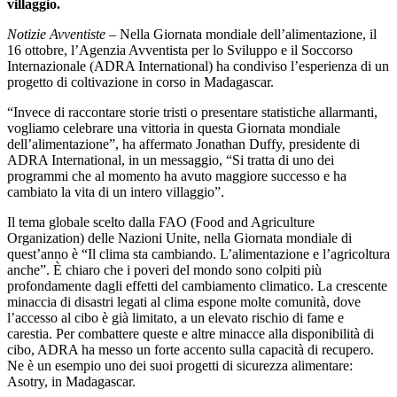
villaggio.
Notizie Avventiste
– Nella Giornata mondiale dell’alimentazione, il
16 ottobre, l’Agenzia Avventista per lo Sviluppo e il Soccorso
Internazionale (ADRA International) ha condiviso l’esperienza di un
progetto di coltivazione in corso in Madagascar.
“Invece di raccontare storie tristi o presentare statistiche allarmanti,
vogliamo celebrare una vittoria in questa Giornata mondiale
dell’alimentazione”, ha affermato Jonathan Duffy, presidente di
ADRA International, in un messaggio, “Si tratta di uno dei
programmi che al momento ha avuto maggiore successo e ha
cambiato la vita di un intero villaggio”.
Il tema globale scelto dalla FAO (Food and Agriculture
Organization) delle Nazioni Unite, nella Giornata mondiale di
quest’anno è “Il clima sta cambiando. L’alimentazione e l’agricoltura
anche”. È chiaro che i poveri del mondo sono colpiti più
profondamente dagli effetti del cambiamento climatico. La crescente
minaccia di disastri legati al clima espone molte comunità, dove
l’accesso al cibo è già limitato, a un elevato rischio di fame e
carestia. Per combattere queste e altre minacce alla disponibilità di
cibo, ADRA ha messo un forte accento sulla capacità di recupero.
Ne è un esempio uno dei suoi progetti di sicurezza alimentare:
Asotry, in Madagascar.