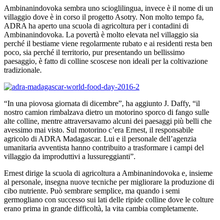
Ambinanindovoka sembra uno scioglilingua, invece è il nome di un
villaggio dove è in corso il progetto Asotry. Non molto tempo fa,
ADRA ha aperto una scuola di agricoltura per i contadini di
Ambinanindovoka. La povertà è molto elevata nel villaggio sia
perché il bestiame viene regolarmente rubato e ai residenti resta ben
poco, sia perché il territorio, pur presentando un bellissimo
paesaggio, è fatto di colline scoscese non ideali per la coltivazione
tradizionale.
“In una piovosa giornata di dicembre”, ha aggiunto J. Daffy, “il
nostro camion rimbalzava dietro un motorino sporco di fango sulle
alte colline, mentre attraversavamo alcuni dei paesaggi più belli che
avessimo mai visto. Sul motorino c’era Ernest, il responsabile
agricolo di ADRA Madagascar. Lui e il personale dell’agenzia
umanitaria avventista hanno contribuito a trasformare i campi del
villaggio da improduttivi a lussureggianti”.
Ernest dirige la scuola di agricoltura a Ambinanindovoka e, insieme
al personale, insegna nuove tecniche per migliorare la produzione di
cibo nutriente. Può sembrare semplice, ma quando i semi
germogliano con successo sui lati delle ripide colline dove le colture
erano prima in grande difficoltà, la vita cambia completamente.