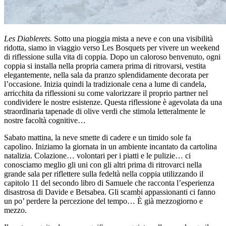
Les Diablerets.
Sotto una pioggia mista a neve e con una visibilità
ridotta, siamo in viaggio verso Les Bosquets per vivere un weekend
di riflessione sulla vita di coppia. Dopo un caloroso benvenuto, ogni
coppia si installa nella propria camera prima di ritrovarsi, vestita
elegantemente, nella sala da pranzo splendidamente decorata per
l’occasione. Inizia quindi la tradizionale cena a lume di candela,
arricchita da riflessioni su come valorizzare il proprio partner nel
condividere le nostre esistenze. Questa riflessione è agevolata da una
straordinaria tapenade di olive verdi che stimola letteralmente le
nostre facoltà cognitive…
Sabato mattina, la neve smette di cadere e un timido sole fa
capolino. Iniziamo la giornata in un ambiente incantato da cartolina
natalizia. Colazione… volontari per i piatti e le pulizie… ci
conosciamo meglio gli uni con gli altri prima di ritrovarci nella
grande sala per riflettere sulla fedeltà nella coppia utilizzando il
capitolo 11 del secondo libro di Samuele che racconta l’esperienza
disastrosa di Davide e Betsabea. Gli scambi appassionanti ci fanno
un po’ perdere la percezione del tempo… È già mezzogiorno e
mezzo.