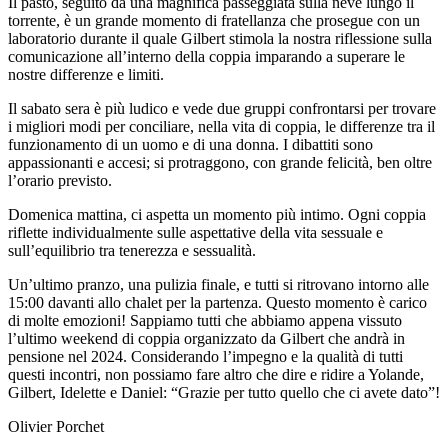
Il pasto, seguito da una magnifica passeggiata sulla neve lungo il
torrente, è un grande momento di fratellanza che prosegue con un
laboratorio durante il quale Gilbert stimola la nostra riflessione sulla
comunicazione all’interno della coppia imparando a superare le
nostre differenze e limiti.
Il sabato sera è più ludico e vede due gruppi confrontarsi per trovare
i migliori modi per conciliare, nella vita di coppia, le differenze tra il
funzionamento di un uomo e di una donna. I dibattiti sono
appassionanti e accesi; si protraggono, con grande felicità, ben oltre
l’orario previsto.
Domenica mattina, ci aspetta un momento più intimo. Ogni coppia
riflette individualmente sulle aspettative della vita sessuale e
sull’equilibrio tra tenerezza e sessualità.
Un’ultimo pranzo, una pulizia finale, e tutti si ritrovano intorno alle
15:00 davanti allo chalet per la partenza. Questo momento è carico
di molte emozioni! Sappiamo tutti che abbiamo appena vissuto
l’ultimo weekend di coppia organizzato da Gilbert che andrà in
pensione nel 2024. Considerando l’impegno e la qualità di tutti
questi incontri, non possiamo fare altro che dire e ridire a Yolande,
Gilbert, Idelette e Daniel: “Grazie per tutto quello che ci avete dato”!
Olivier Porchet