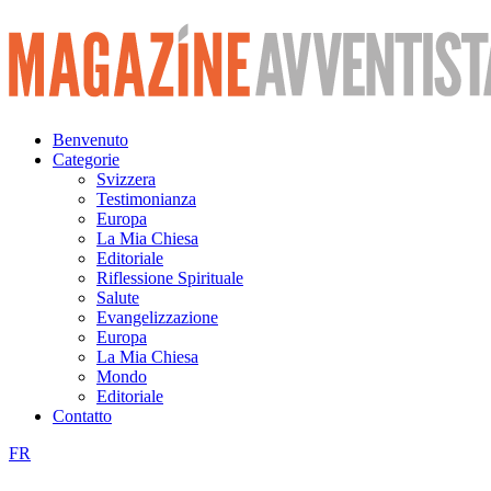
Vai
al
contenuto
Benvenuto
Categorie
Svizzera
Testimonianza
Europa
La Mia Chiesa
Editoriale
Riflessione Spirituale
Salute
Evangelizzazione
Europa
La Mia Chiesa
Mondo
Editoriale
Contatto
FR