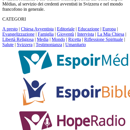
Médias, al servizio dei credenti avventisti in Svizzera e nel mondo
francofono in generale.
CATEGORI
A presto
|
Chiesa Avventista
|
Editoriale
|
Educazione
|
Europa
|
Evangelizzazione
|
Famiglia
|
Gioventù
|
Intervista
|
La Mia Chiesa
|
Libertà Religiosa
|
Media
|
Mondo
|
Ricetta
|
Riflessione Spirituale
|
Salute
|
Svizzera
|
Testimonianza
|
Umanitario