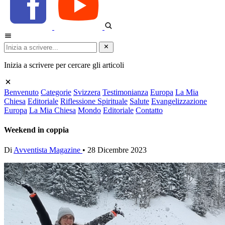
Inizia a scrivere per cercare gli articoli
Benvenuto
Categorie
Svizzera
Testimonianza
Europa
La Mia
Chiesa
Editoriale
Riflessione Spirituale
Salute
Evangelizzazione
Europa
La Mia Chiesa
Mondo
Editoriale
Contatto
Weekend in coppia
Di
Avventista Magazine
•
28 Dicembre 2023