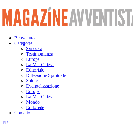
Vai
al
contenuto
Benvenuto
Categorie
Svizzera
Testimonianza
Europa
La Mia Chiesa
Editoriale
Riflessione Spirituale
Salute
Evangelizzazione
Europa
La Mia Chiesa
Mondo
Editoriale
Contatto
FR