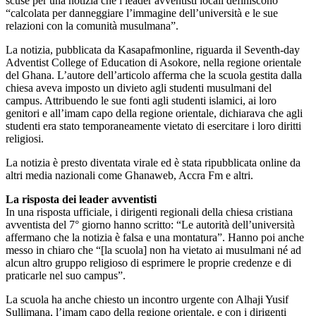
scuse per una notizia che i leader avventisti locali definiscono
“calcolata per danneggiare l’immagine dell’università e le sue
relazioni con la comunità musulmana”.
La notizia, pubblicata da Kasapafmonline, riguarda il Seventh-day
Adventist College of Education di Asokore, nella regione orientale
del Ghana. L’autore dell’articolo afferma che la scuola gestita dalla
chiesa aveva imposto un divieto agli studenti musulmani del
campus. Attribuendo le sue fonti agli studenti islamici, ai loro
genitori e all’imam capo della regione orientale, dichiarava che agli
studenti era stato temporaneamente vietato di esercitare i loro diritti
religiosi.
La notizia è presto diventata virale ed è stata ripubblicata online da
altri media nazionali come Ghanaweb, Accra Fm e altri.
La risposta dei leader avventisti
In una risposta ufficiale, i dirigenti regionali della chiesa cristiana
avventista del 7° giorno hanno scritto: “Le autorità dell’università
affermano che la notizia è falsa e una montatura”. Hanno poi anche
messo in chiaro che “[la scuola] non ha vietato ai musulmani né ad
alcun altro gruppo religioso di esprimere le proprie credenze e di
praticarle nel suo campus”.
La scuola ha anche chiesto un incontro urgente con Alhaji Yusif
Sullimana, l’imam capo della regione orientale, e con i dirigenti