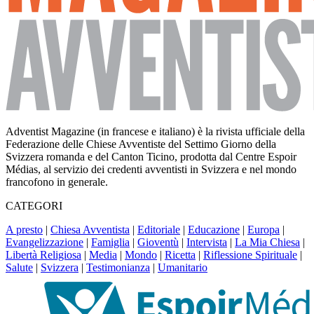
Adventist Magazine (in francese e italiano) è la rivista ufficiale della
Federazione delle Chiese Avventiste del Settimo Giorno della
Svizzera romanda e del Canton Ticino, prodotta dal Centre Espoir
Médias, al servizio dei credenti avventisti in Svizzera e nel mondo
francofono in generale.
CATEGORI
A presto
|
Chiesa Avventista
|
Editoriale
|
Educazione
|
Europa
|
Evangelizzazione
|
Famiglia
|
Gioventù
|
Intervista
|
La Mia Chiesa
|
Libertà Religiosa
|
Media
|
Mondo
|
Ricetta
|
Riflessione Spirituale
|
Salute
|
Svizzera
|
Testimonianza
|
Umanitario