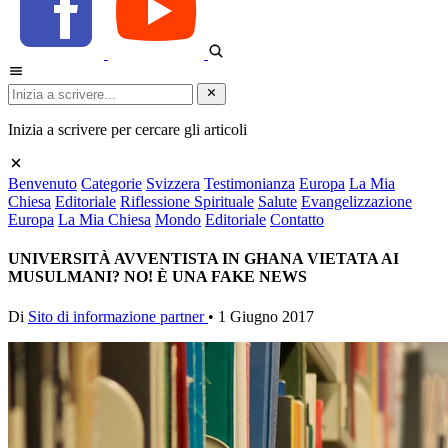
Inizia a scrivere per cercare gli articoli
Benvenuto
Categorie
Svizzera
Testimonianza
Europa
La Mia
Chiesa
Editoriale
Riflessione Spirituale
Salute
Evangelizzazione
Europa
La Mia Chiesa
Mondo
Editoriale
Contatto
UNIVERSITÀ AVVENTISTA IN GHANA VIETATA AI
MUSULMANI? NO! È UNA FAKE NEWS
Di
Sito di informazione partner
•
1 Giugno 2017