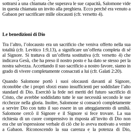
sottrarsi a una chiamata che superava le sue capacità, Salomone vide
in questa chiamata un invito alla preghiera. Ecco perché era venuto a
Gabaon per sacrificare mille olocausti (cfr. versetto 4).
Le benedizioni di Dio
Tra l’altro, l’olocausto era un sacrificio che veniva offerto nella sua
totalità (cfr. Levitico 1:9,13), a significare un’offerta completa di sé
al Signore. Si trattava di un’offerta sostitutiva (cfr. versetto 4) che
indicava Gesù, che ha preso il nostro posto e ha dato se stesso per la
nostra salvezza. Accettando il suo sacrificio a nostro favore, siamo in
grado di vivere completamente consacrati a lui (cfr. Galati 2:20).
Quando Salomone portò i suoi olocausti davanti al Signore,
riconobbe che i propri sforzi erano insufficienti per soddisfare l’alto
standard di Dio. Esercitò la fede nei meriti del futuro sacrificio di
Cristo, che avrebbe soddisfatto tutte le sue necessità secondo le sue
ricchezze nella gloria. Inoltre, Salomone si consacrò completamente
a servire Dio con tutto il suo essere in un atteggiamento di umiltà.
Salomone cercò il Signore e il Signore si fece trovare. La sua
richiesta di un cuore comprensivo in risposta all’invito di Dio non
era che un’espressione verbale di ciò che lo aveva motivato a venire
a Gabaon. Riconoscendo la sua carenza e la potenza di Dio,