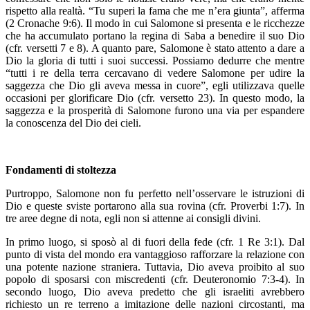
rispetto alla realtà. “Tu superi la fama che me n’era giunta”, afferma
(2 Cronache 9:6). Il modo in cui Salomone si presenta e le ricchezze
che ha accumulato portano la regina di Saba a benedire il suo Dio
(cfr. versetti 7 e 8). A quanto pare, Salomone è stato attento a dare a
Dio la gloria di tutti i suoi successi. Possiamo dedurre che mentre
“tutti i re della terra cercavano di vedere Salomone per udire la
saggezza che Dio gli aveva messa in cuore”, egli utilizzava quelle
occasioni per glorificare Dio (cfr. versetto 23). In questo modo, la
saggezza e la prosperità di Salomone furono una via per espandere
la conoscenza del Dio dei cieli.
Fondamenti di stoltezza
Purtroppo, Salomone non fu perfetto nell’osservare le istruzioni di
Dio e queste sviste portarono alla sua rovina (cfr. Proverbi 1:7). In
tre aree degne di nota, egli non si attenne ai consigli divini.
In primo luogo, si sposò al di fuori della fede (cfr. 1 Re 3:1). Dal
punto di vista del mondo era vantaggioso rafforzare la relazione con
una potente nazione straniera. Tuttavia, Dio aveva proibito al suo
popolo di sposarsi con miscredenti (cfr. Deuteronomio 7:3-4). In
secondo luogo, Dio aveva predetto che gli israeliti avrebbero
richiesto un re terreno a imitazione delle nazioni circostanti, ma