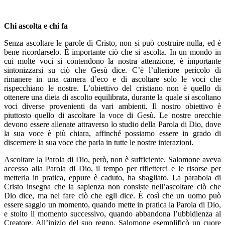
Chi ascolta e chi fa
Senza ascoltare le parole di Cristo, non si può costruire nulla, ed è
bene ricordarselo. È importante ciò che si ascolta. In un mondo in
cui molte voci si contendono la nostra attenzione, è importante
sintonizzarsi su ciò che Gesù dice. C’è l’ulteriore pericolo di
rimanere in una camera d’eco e di ascoltare solo le voci che
rispecchiano le nostre. L’obiettivo del cristiano non è quello di
ottenere una dieta di ascolto equilibrata, durante la quale si ascoltano
voci diverse provenienti da vari ambienti. Il nostro obiettivo è
piuttosto quello di ascoltare la voce di Gesù. Le nostre orecchie
devono essere allenate attraverso lo studio della Parola di Dio, dove
la sua voce è più chiara, affinché possiamo essere in grado di
discernere la sua voce che parla in tutte le nostre interazioni.
Ascoltare la Parola di Dio, però, non è sufficiente. Salomone aveva
accesso alla Parola di Dio, il tempo per rifletterci e le risorse per
metterla in pratica, eppure è caduto, ha sbagliato. La parabola di
Cristo insegna che la sapienza non consiste nell’ascoltare ciò che
Dio dice, ma nel fare ciò che egli dice. È così che un uomo può
essere saggio un momento, quando mette in pratica la Parola di Dio,
e stolto il momento successivo, quando abbandona l’ubbidienza al
Creatore. All’inizio del suo regno, Salomone esemplificò un cuore