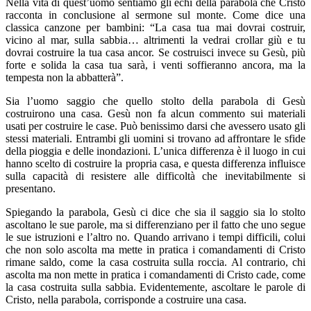
Nella vita di quest’uomo sentiamo gli echi della parabola che Cristo
racconta in conclusione al sermone sul monte. Come dice una
classica canzone per bambini: “La casa tua mai dovrai costruir,
vicino al mar, sulla sabbia… altrimenti la vedrai crollar giù e tu
dovrai costruire la tua casa ancor. Se costruisci invece su Gesù, più
forte e solida la casa tua sarà, i venti soffieranno ancora, ma la
tempesta non la abbatterà”.
Sia l’uomo saggio che quello stolto della parabola di Gesù
costruirono una casa. Gesù non fa alcun commento sui materiali
usati per costruire le case. Può benissimo darsi che avessero usato gli
stessi materiali. Entrambi gli uomini si trovano ad affrontare le sfide
della pioggia e delle inondazioni. L’unica differenza è il luogo in cui
hanno scelto di costruire la propria casa, e questa differenza influisce
sulla capacità di resistere alle difficoltà che inevitabilmente si
presentano.
Spiegando la parabola, Gesù ci dice che sia il saggio sia lo stolto
ascoltano le sue parole, ma si differenziano per il fatto che uno segue
le sue istruzioni e l’altro no. Quando arrivano i tempi difficili, colui
che non solo ascolta ma mette in pratica i comandamenti di Cristo
rimane saldo, come la casa costruita sulla roccia. Al contrario, chi
ascolta ma non mette in pratica i comandamenti di Cristo cade, come
la casa costruita sulla sabbia. Evidentemente, ascoltare le parole di
Cristo, nella parabola, corrisponde a costruire una casa.