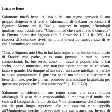
Iniziare bene
Salomone iniziò bene. All’inizio del suo regno convocò il suo
gruppo dirigente e si recò al tabernacolo di Gabaon per cercare il
Signore. Mentre era lì, Dio gli apparve in sogno, offrendogli
qualsiasi cosa desiderasse. “Chiedimi ciò che vuoi che io ti conceda”
fu l’invito aperto del Signore (cfr. 2 Cronache 1:7; 1 Re 3:5). La
risposta di Salomone rivela un’umiltà e una consapevolezza di sé
che è istruttiva per tutti noi.
“Ora, o Signore, mio Dio, tu hai fatto regnare me, tuo servo, al posto
di Davide mio padre, e io sono giovane, e non so come
comportarmi. Io, tuo servo, sono in mezzo al popolo che tu hai
scelto, popolo numeroso, che non può essere contato né calcolato,
tanto è grande. Dà dunque al tuo servo un cuore intelligente perché
io possa amministrare la giustizia per il tuo popolo e discernere il
bene dal male; perché chi mai potrebbe amministrare la giustizia per
questo tuo popolo che è così numeroso?” (1 Re 3:7-9).
Salomone considerava il suo regno come una sacra fiducia
affidatagli. Il peso della responsabilità lo rendeva così umile che
sentiva il bisogno dell’aiuto divino. Vide chiaramente che il compito
era di gran lunga superiore alle sue capacità e si appellò
all’Onnipotente perché provvedesse alla sua mancanza. Invece di