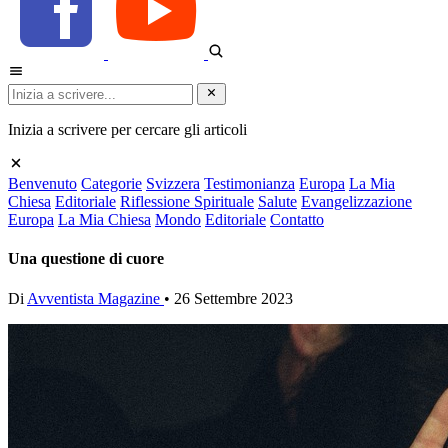
Inizia a scrivere per cercare gli articoli
Benvenuto
Categorie
Svizzera
Testimonianza
Europa
La Mia
Chiesa
Editoriale
Riflessione Spirituale
Salute
Evangelizzazione
Europa
La Mia Chiesa
Mondo
Editoriale
Contatto
Una questione di cuore
Di
Avventista Magazine
•
26 Settembre 2023