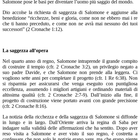
Salomone pose le basi per diventare l’uomo più saggio del mondo.
Dio accolse la richiesta di saggezza di Salomone e aggiunse alla
benedizione “ricchezze, beni e gloria, come non ne ebbero mai i re
che ti hanno preceduto, e come non ne avrà mai nessuno dei tuoi
successori” (2 Cronache 1:12).
La saggezza all’opera
Nel quarto anno di regno, Salomone intraprende il grande compito
di costruire il tempio (cfr. 2 Cronache 3:2), un privilegio negato a
suo padre Davide, e che Salomone non prende alla leggera. Ci
vogliono sette anni per completare il progetto (cfr. 1 Re 6:38). Non
si risparmia per assicurarsi che venga eseguito con puntigliosa
eccellenza, assumendo i migliori artigiani e ordinando materiali di
altissima qualità (cfr. 2 Cronache 2:7-9). Dall’inizio alla fine, il
progetto di costruzione viene portato avanti con grande precisione
(cfr. 2 Cronache 8:16).
La notizia della ricchezza e della saggezza di Salomone si diffonde
in lungo e in largo. Dall’Oriente arriva la regina di Saba per
indagare sulla validità delle affermazioni che ha sentito. Dopo aver
reso visita a Salomone e aver visto il suo regno, è costretta a
confessare che non solo le notizie erano vere, ma che erano niente