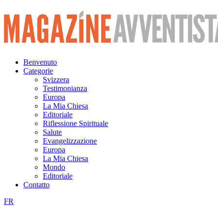
Vai
al
contenuto
Benvenuto
Categorie
Svizzera
Testimonianza
Europa
La Mia Chiesa
Editoriale
Riflessione Spirituale
Salute
Evangelizzazione
Europa
La Mia Chiesa
Mondo
Editoriale
Contatto
FR