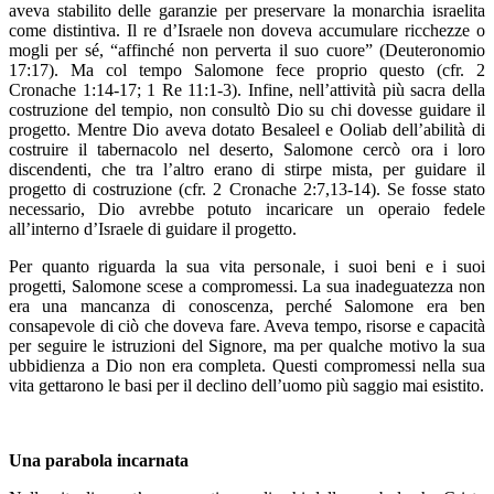
aveva stabilito delle garanzie per preservare la monarchia israelita
come distintiva. Il re d’Israele non doveva accumulare ricchezze o
mogli per sé, “affinché non perverta il suo cuore” (Deuteronomio
17:17). Ma col tempo Salomone fece proprio questo (cfr. 2
Cronache 1:14-17; 1 Re 11:1-3). Infine, nell’attività più sacra della
costruzione del tempio, non consultò Dio su chi dovesse guidare il
progetto. Mentre Dio aveva dotato Besaleel e Ooliab dell’abilità di
costruire il tabernacolo nel deserto, Salomone cercò ora i loro
discendenti, che tra l’altro erano di stirpe mista, per guidare il
progetto di costruzione (cfr. 2 Cronache 2:7,13-14). Se fosse stato
necessario, Dio avrebbe potuto incaricare un operaio fedele
all’interno d’Israele di guidare il progetto.
Per quanto riguarda la sua vita personale, i suoi beni e i suoi
progetti, Salomone scese a compromessi. La sua inadeguatezza non
era una mancanza di conoscenza, perché Salomone era ben
consapevole di ciò che doveva fare. Aveva tempo, risorse e capacità
per seguire le istruzioni del Signore, ma per qualche motivo la sua
ubbidienza a Dio non era completa. Questi compromessi nella sua
vita gettarono le basi per il declino dell’uomo più saggio mai esistito.
Una parabola incarnata