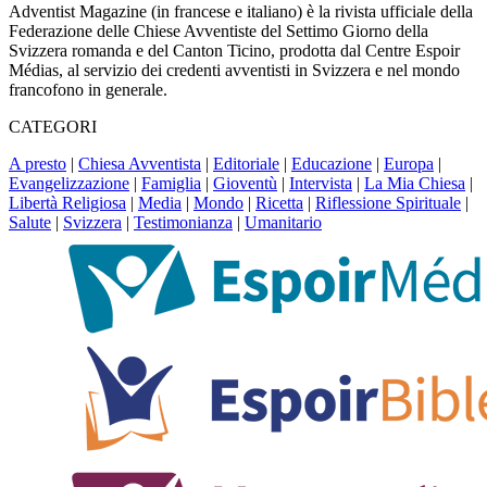
Adventist Magazine (in francese e italiano) è la rivista ufficiale della
Federazione delle Chiese Avventiste del Settimo Giorno della
Svizzera romanda e del Canton Ticino, prodotta dal Centre Espoir
Médias, al servizio dei credenti avventisti in Svizzera e nel mondo
francofono in generale.
CATEGORI
A presto
|
Chiesa Avventista
|
Editoriale
|
Educazione
|
Europa
|
Evangelizzazione
|
Famiglia
|
Gioventù
|
Intervista
|
La Mia Chiesa
|
Libertà Religiosa
|
Media
|
Mondo
|
Ricetta
|
Riflessione Spirituale
|
Salute
|
Svizzera
|
Testimonianza
|
Umanitario