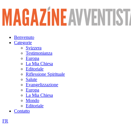
Vai
al
contenuto
Benvenuto
Categorie
Svizzera
Testimonianza
Europa
La Mia Chiesa
Editoriale
Riflessione Spirituale
Salute
Evangelizzazione
Europa
La Mia Chiesa
Mondo
Editoriale
Contatto
FR