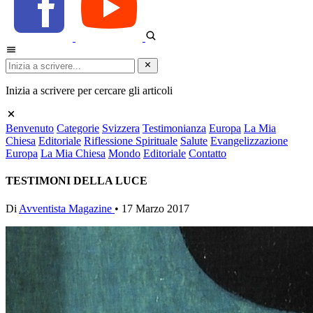
Inizia a scrivere per cercare gli articoli
Benvenuto
Categorie
Svizzera
Testimonianza
Europa
La Mia
Chiesa
Editoriale
Riflessione Spirituale
Salute
Evangelizzazione
Europa
La Mia Chiesa
Mondo
Editoriale
Contatto
TESTIMONI DELLA LUCE
Di
Avventista Magazine
•
17 Marzo 2017