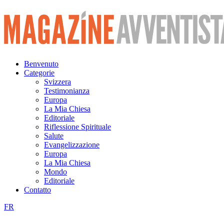
Vai
al
contenuto
Benvenuto
Categorie
Svizzera
Testimonianza
Europa
La Mia Chiesa
Editoriale
Riflessione Spirituale
Salute
Evangelizzazione
Europa
La Mia Chiesa
Mondo
Editoriale
Contatto
FR