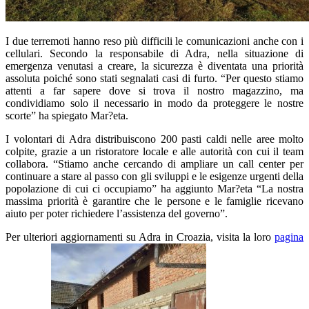
I due terremoti hanno reso più difficili le comunicazioni anche con i
cellulari. Secondo la responsabile di Adra, nella situazione di
emergenza venutasi a creare, la sicurezza è diventata una priorità
assoluta poiché sono stati segnalati casi di furto. “Per questo stiamo
attenti a far sapere dove si trova il nostro magazzino, ma
condividiamo solo il necessario in modo da proteggere le nostre
scorte” ha spiegato Mar?eta.
I volontari di Adra distribuiscono 200 pasti caldi nelle aree molto
colpite, grazie a un ristoratore locale e alle autorità con cui il team
collabora. “Stiamo anche cercando di ampliare un call center per
continuare a stare al passo con gli sviluppi e le esigenze urgenti della
popolazione di cui ci occupiamo” ha aggiunto Mar?eta “La nostra
massima priorità è garantire che le persone e le famiglie ricevano
aiuto per poter richiedere l’assistenza del governo”.
Per ulteriori aggiornamenti su Adra in Croazia, visita la loro
pagina