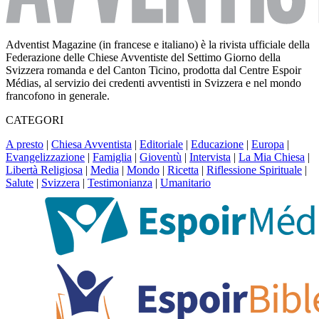
Adventist Magazine (in francese e italiano) è la rivista ufficiale della
Federazione delle Chiese Avventiste del Settimo Giorno della
Svizzera romanda e del Canton Ticino, prodotta dal Centre Espoir
Médias, al servizio dei credenti avventisti in Svizzera e nel mondo
francofono in generale.
CATEGORI
A presto
|
Chiesa Avventista
|
Editoriale
|
Educazione
|
Europa
|
Evangelizzazione
|
Famiglia
|
Gioventù
|
Intervista
|
La Mia Chiesa
|
Libertà Religiosa
|
Media
|
Mondo
|
Ricetta
|
Riflessione Spirituale
|
Salute
|
Svizzera
|
Testimonianza
|
Umanitario