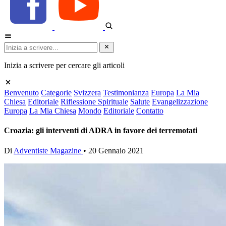
Inizia a scrivere per cercare gli articoli
Benvenuto
Categorie
Svizzera
Testimonianza
Europa
La Mia
Chiesa
Editoriale
Riflessione Spirituale
Salute
Evangelizzazione
Europa
La Mia Chiesa
Mondo
Editoriale
Contatto
Croazia: gli interventi di ADRA in favore dei terremotati
Di
Adventiste Magazine
•
20 Gennaio 2021