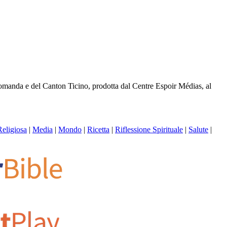
 romanda e del Canton Ticino, prodotta dal Centre Espoir Médias, al
Religiosa
|
Media
|
Mondo
|
Ricetta
|
Riflessione Spirituale
|
Salute
|