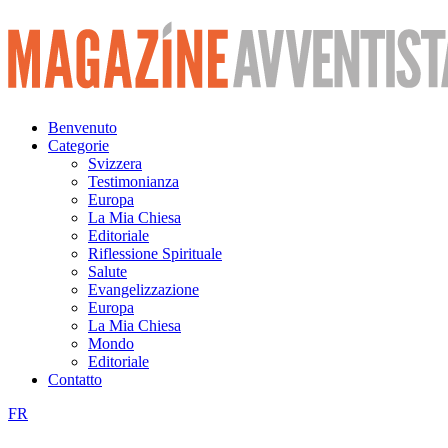
Vai
al
contenuto
Benvenuto
Categorie
Svizzera
Testimonianza
Europa
La Mia Chiesa
Editoriale
Riflessione Spirituale
Salute
Evangelizzazione
Europa
La Mia Chiesa
Mondo
Editoriale
Contatto
FR