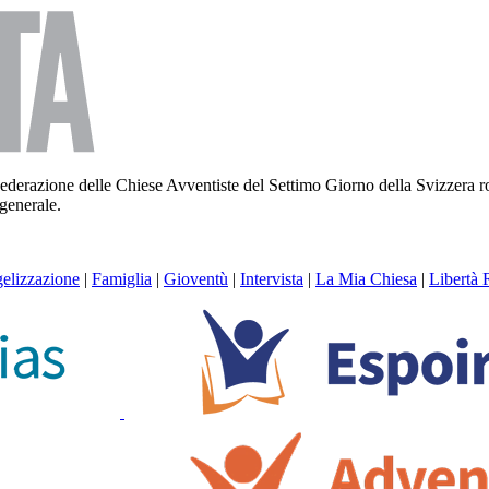
la Federazione delle Chiese Avventiste del Settimo Giorno della Svizzera
 generale.
elizzazione
|
Famiglia
|
Gioventù
|
Intervista
|
La Mia Chiesa
|
Libertà 