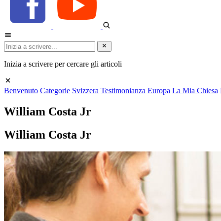
Inizia a scrivere per cercare gli articoli
Benvenuto
Categorie
Svizzera
Testimonianza
Europa
La Mia Chiesa
William Costa Jr
William Costa Jr