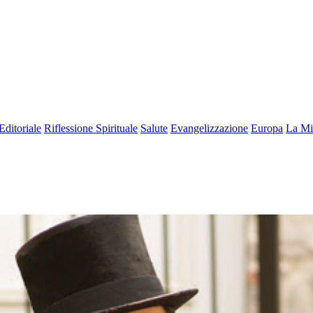
Editoriale
Riflessione Spirituale
Salute
Evangelizzazione
Europa
La Mi