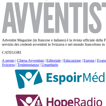
Adventist Magazine (in francese e italiano) è la rivista ufficiale del
servizio dei credenti avventisti in Svizzera e nel mondo francofono in
CATEGORI
A presto
|
Chiesa Avventista
|
Editoriale
|
Educazione
|
Europa
|
Evang
Svizzera
|
Testimonianza
|
Umanitario