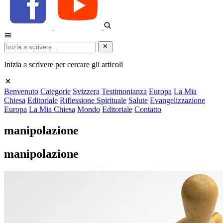
Inizia a scrivere per cercare gli articoli
Benvenuto
Categorie
Svizzera
Testimonianza
Europa
La Mia
Chiesa
Editoriale
Riflessione Spirituale
Salute
Evangelizzazione
Europa
La Mia Chiesa
Mondo
Editoriale
Contatto
manipolazione
manipolazione