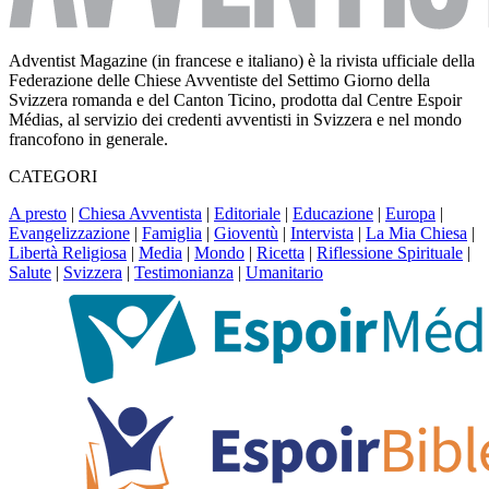
Adventist Magazine (in francese e italiano) è la rivista ufficiale della
Federazione delle Chiese Avventiste del Settimo Giorno della
Svizzera romanda e del Canton Ticino, prodotta dal Centre Espoir
Médias, al servizio dei credenti avventisti in Svizzera e nel mondo
francofono in generale.
CATEGORI
A presto
|
Chiesa Avventista
|
Editoriale
|
Educazione
|
Europa
|
Evangelizzazione
|
Famiglia
|
Gioventù
|
Intervista
|
La Mia Chiesa
|
Libertà Religiosa
|
Media
|
Mondo
|
Ricetta
|
Riflessione Spirituale
|
Salute
|
Svizzera
|
Testimonianza
|
Umanitario