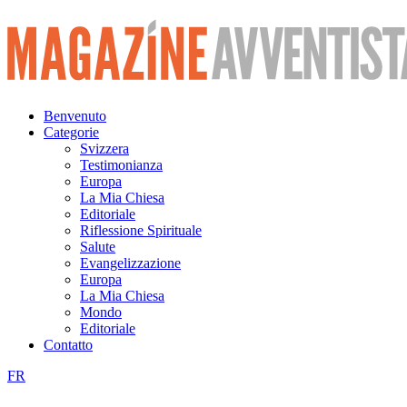
Vai
al
contenuto
Benvenuto
Categorie
Svizzera
Testimonianza
Europa
La Mia Chiesa
Editoriale
Riflessione Spirituale
Salute
Evangelizzazione
Europa
La Mia Chiesa
Mondo
Editoriale
Contatto
FR