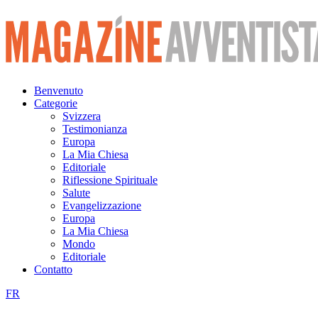
Vai
al
contenuto
Benvenuto
Categorie
Svizzera
Testimonianza
Europa
La Mia Chiesa
Editoriale
Riflessione Spirituale
Salute
Evangelizzazione
Europa
La Mia Chiesa
Mondo
Editoriale
Contatto
FR