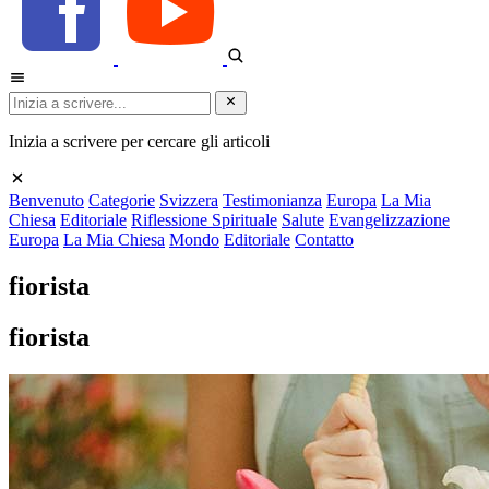
Inizia a scrivere per cercare gli articoli
Benvenuto
Categorie
Svizzera
Testimonianza
Europa
La Mia
Chiesa
Editoriale
Riflessione Spirituale
Salute
Evangelizzazione
Europa
La Mia Chiesa
Mondo
Editoriale
Contatto
fiorista
fiorista