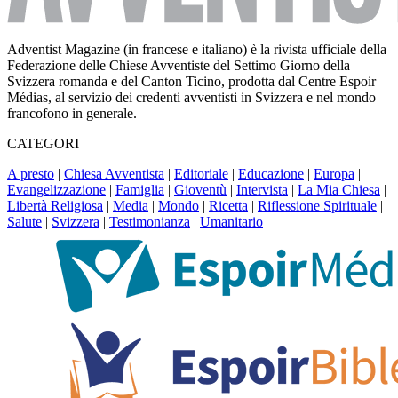
Adventist Magazine (in francese e italiano) è la rivista ufficiale della
Federazione delle Chiese Avventiste del Settimo Giorno della
Svizzera romanda e del Canton Ticino, prodotta dal Centre Espoir
Médias, al servizio dei credenti avventisti in Svizzera e nel mondo
francofono in generale.
CATEGORI
A presto
|
Chiesa Avventista
|
Editoriale
|
Educazione
|
Europa
|
Evangelizzazione
|
Famiglia
|
Gioventù
|
Intervista
|
La Mia Chiesa
|
Libertà Religiosa
|
Media
|
Mondo
|
Ricetta
|
Riflessione Spirituale
|
Salute
|
Svizzera
|
Testimonianza
|
Umanitario