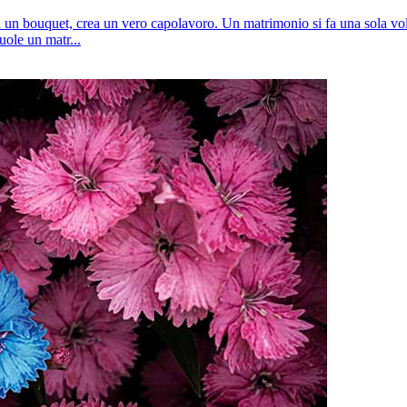
n un bouquet, crea un vero capolavoro. Un matrimonio si fa una sola volta
ole un matr...