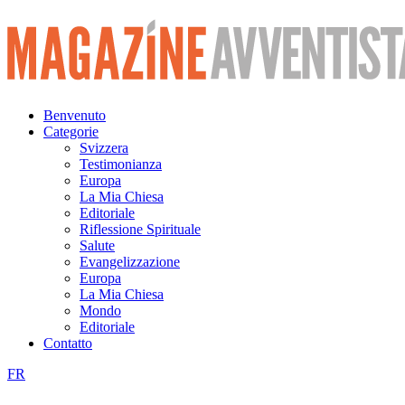
Vai
al
contenuto
Benvenuto
Categorie
Svizzera
Testimonianza
Europa
La Mia Chiesa
Editoriale
Riflessione Spirituale
Salute
Evangelizzazione
Europa
La Mia Chiesa
Mondo
Editoriale
Contatto
FR