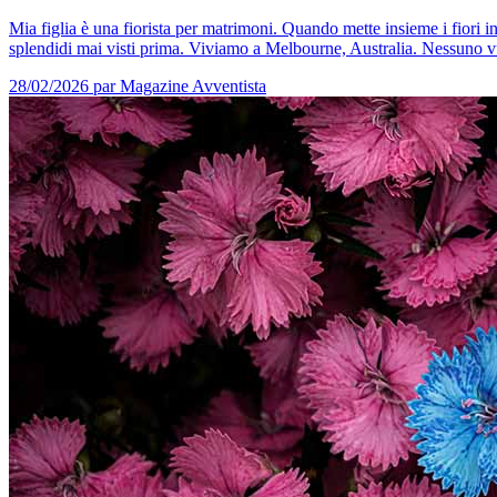
Mia figlia è una fiorista per matrimoni. Quando mette insieme i fiori i
splendidi mai visti prima. Viviamo a Melbourne, Australia. Nessuno vu
28/02/2026
par Magazine Avventista