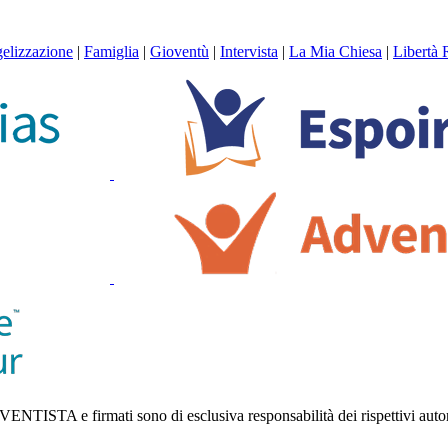
elizzazione
|
Famiglia
|
Gioventù
|
Intervista
|
La Mia Chiesa
|
Libertà 
ISTA e firmati sono di esclusiva responsabilità dei rispettivi autor