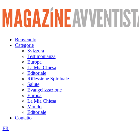
Vai
al
contenuto
Benvenuto
Categorie
Svizzera
Testimonianza
Europa
La Mia Chiesa
Editoriale
Riflessione Spirituale
Salute
Evangelizzazione
Europa
La Mia Chiesa
Mondo
Editoriale
Contatto
FR