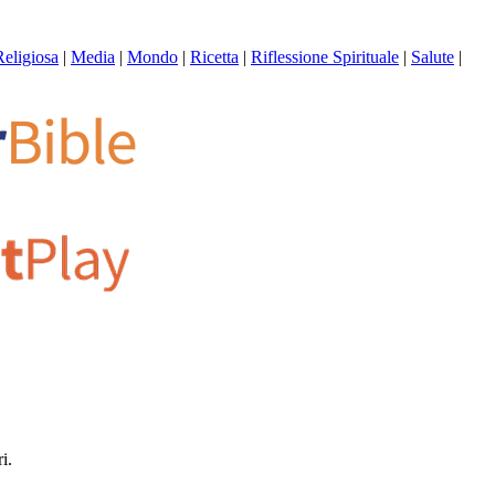
Religiosa
|
Media
|
Mondo
|
Ricetta
|
Riflessione Spirituale
|
Salute
|
i.