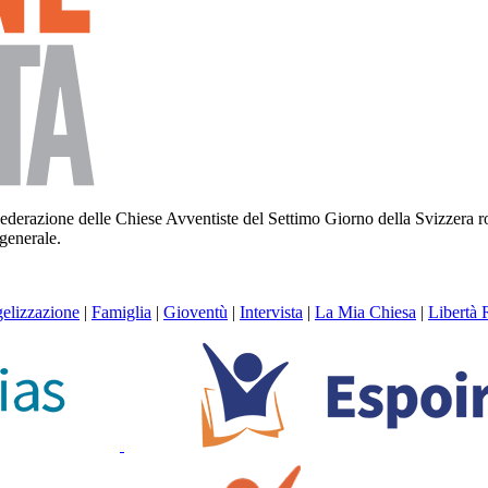
la Federazione delle Chiese Avventiste del Settimo Giorno della Svizzera
 generale.
elizzazione
|
Famiglia
|
Gioventù
|
Intervista
|
La Mia Chiesa
|
Libertà 