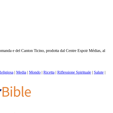
 romanda e del Canton Ticino, prodotta dal Centre Espoir Médias, al
Religiosa
|
Media
|
Mondo
|
Ricetta
|
Riflessione Spirituale
|
Salute
|