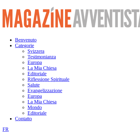
Vai
al
contenuto
Benvenuto
Categorie
Svizzera
Testimonianza
Europa
La Mia Chiesa
Editoriale
Riflessione Spirituale
Salute
Evangelizzazione
Europa
La Mia Chiesa
Mondo
Editoriale
Contatto
FR