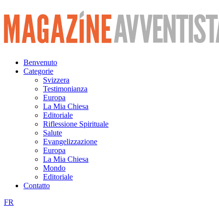
Vai
al
contenuto
Benvenuto
Categorie
Svizzera
Testimonianza
Europa
La Mia Chiesa
Editoriale
Riflessione Spirituale
Salute
Evangelizzazione
Europa
La Mia Chiesa
Mondo
Editoriale
Contatto
FR