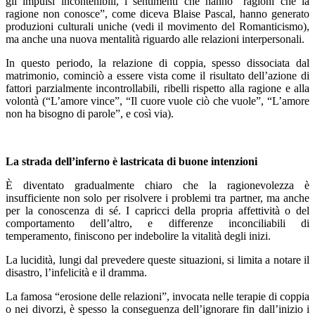
gli impulsi incontenibili, i sentimenti che hanno “ragioni che la
ragione non conosce”, come diceva Blaise Pascal, hanno generato
produzioni culturali uniche (vedi il movimento del Romanticismo),
ma anche una nuova mentalità riguardo alle relazioni interpersonali.
In questo periodo, la relazione di coppia, spesso dissociata dal
matrimonio, cominciò a essere vista come il risultato dell’azione di
fattori parzialmente incontrollabili, ribelli rispetto alla ragione e alla
volontà (“L’amore vince”, “Il cuore vuole ciò che vuole”, “L’amore
non ha bisogno di parole”, e così via).
La strada dell’inferno è lastricata di buone intenzioni
È diventato gradualmente chiaro che la ragionevolezza è
insufficiente non solo per risolvere i problemi tra partner, ma anche
per la conoscenza di sé. I capricci della propria affettività o del
comportamento dell’altro, e differenze inconciliabili di
temperamento, finiscono per indebolire la vitalità degli inizi.
La lucidità, lungi dal prevedere queste situazioni, si limita a notare il
disastro, l’infelicità e il dramma.
La famosa “erosione delle relazioni”, invocata nelle terapie di coppia
o nei divorzi, è spesso la conseguenza dell’ignorare fin dall’inizio i