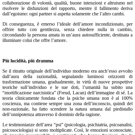
collaborazione di volontà, qualità, buone intenzioni e altruismo nel
risolvere le disfunzioni del rapporto, mentre il fallimento deriva
dall’egoismo: ogni partner si aspetta solamente che l’altro cambi.
Di conseguenza, è emerso l’ideale dell’amore incondizionato, per
offrire tutto con gentilezza, senza chiedere nulla in cambio,
circondando la persona amata in un’aura autosufficiente, destinata a
illuminare colui che offre l’amore.
Più lucidità, più dramma
Se il ritratto originale dell’individuo moderno era anch’esso avvolto
dall’aura della razionalità, segnalando luminosi orizzonti di
trasformazione umana, gradualmente, in virtù di nuove prospettive
teoriche sull’individuo e le sue doti, l’umanità ha subito una
“mortificazione narcisistica” (Freud, Lacan) dell’immagine di sé. La
teoria clinicamente fondata che la psiche umana non è al 100%
coscienza, ma contiene sempre una zona dell’inconscio, quindi del
non-razionale, ha fatto scendere la natura umana dal piedistallo
dell’onnipotenza attraverso il dominio della ragione.
Le testimonianze dell’area “psi” (psicologia, psichiatria, psicoanalisi,
psicosociologia) si sono moltiplicate. Così, le emozioni sconosciute,