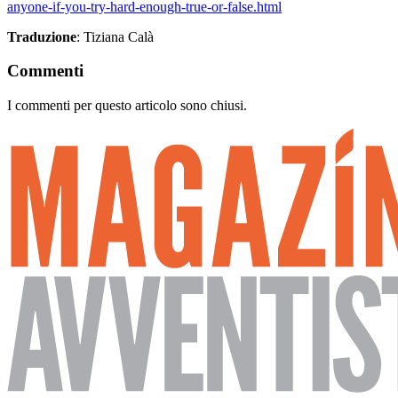
anyone-if-you-try-hard-enough-true-or-false.html
Traduzione
: Tiziana Calà
Commenti
I commenti per questo articolo sono chiusi.