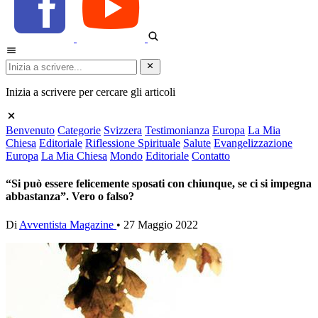
Inizia a scrivere per cercare gli articoli
Benvenuto
Categorie
Svizzera
Testimonianza
Europa
La Mia
Chiesa
Editoriale
Riflessione Spirituale
Salute
Evangelizzazione
Europa
La Mia Chiesa
Mondo
Editoriale
Contatto
“Si può essere felicemente sposati con chiunque, se ci si impegna
abbastanza”. Vero o falso?
Di
Avventista Magazine
•
27 Maggio 2022