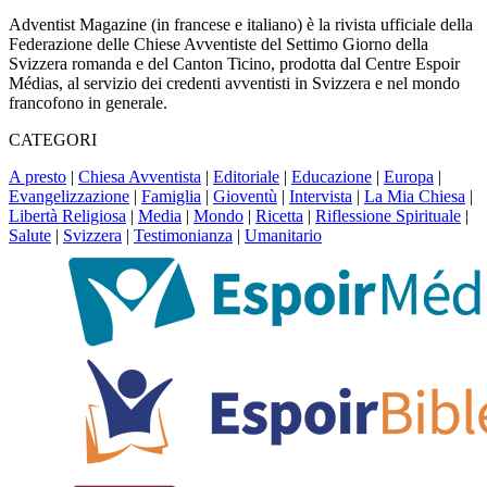
Adventist Magazine (in francese e italiano) è la rivista ufficiale della
Federazione delle Chiese Avventiste del Settimo Giorno della
Svizzera romanda e del Canton Ticino, prodotta dal Centre Espoir
Médias, al servizio dei credenti avventisti in Svizzera e nel mondo
francofono in generale.
CATEGORI
A presto
|
Chiesa Avventista
|
Editoriale
|
Educazione
|
Europa
|
Evangelizzazione
|
Famiglia
|
Gioventù
|
Intervista
|
La Mia Chiesa
|
Libertà Religiosa
|
Media
|
Mondo
|
Ricetta
|
Riflessione Spirituale
|
Salute
|
Svizzera
|
Testimonianza
|
Umanitario