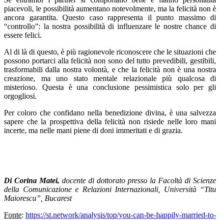
piacevoli, le possibilità aumentano notevolmente, ma la felicità non è
ancora garantita. Questo caso rappresenta il punto massimo di
“controllo”: la nostra possibilità di influenzare le nostre chance di
essere felici.
Al di là di questo, è più ragionevole riconoscere che le situazioni che
possono portarci alla felicità non sono del tutto prevedibili, gestibili,
trasformabili dalla nostra volontà, e che la felicità non è una nostra
creazione, ma uno stato mentale relazionale più qualcosa di
misterioso. Questa è una conclusione pessimistica solo per gli
orgogliosi.
Per coloro che confidano nella benedizione divina, è una salvezza
sapere che la prospettiva della felicità non risiede nelle loro mani
incerte, ma nelle mani piene di doni immeritati e di grazia.
Di Corina Matei,
docente di dottorato presso la Facoltà di Scienze
della Comunicazione e Relazioni Internazionali, Università “Titu
Maiorescu”, Bucarest
Fonte
:
https://st.network/analysis/top/you-can-be-happily-married-to-