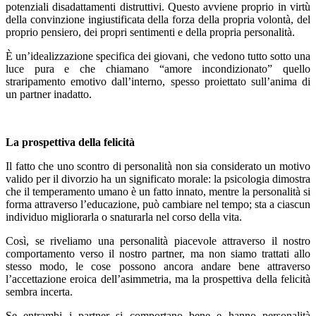
potenziali disadattamenti distruttivi. Questo avviene proprio in virtù
della convinzione ingiustificata della forza della propria volontà, del
proprio pensiero, dei propri sentimenti e della propria personalità.
È un’idealizzazione specifica dei giovani, che vedono tutto sotto una
luce pura e che chiamano “amore incondizionato” quello
straripamento emotivo dall’interno, spesso proiettato sull’anima di
un partner inadatto.
La prospettiva della felicità
Il fatto che uno scontro di personalità non sia considerato un motivo
valido per il divorzio ha un significato morale: la psicologia dimostra
che il temperamento umano è un fatto innato, mentre la personalità si
forma attraverso l’educazione, può cambiare nel tempo; sta a ciascun
individuo migliorarla o snaturarla nel corso della vita.
Così, se riveliamo una personalità piacevole attraverso il nostro
comportamento verso il nostro partner, ma non siamo trattati allo
stesso modo, le cose possono ancora andare bene attraverso
l’accettazione eroica dell’asimmetria, ma la prospettiva della felicità
sembra incerta.
Se entrambi i partner si comportano bene e hanno personalità