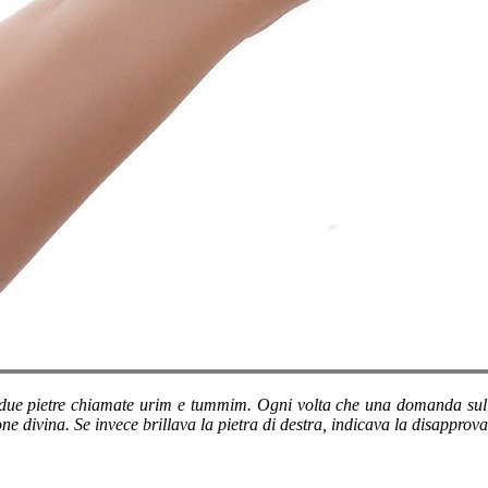
n due pietre chiamate urim e tummim. Ogni volta che una domanda sulla
ione divina. Se invece brillava la pietra di destra, indicava la disapprov