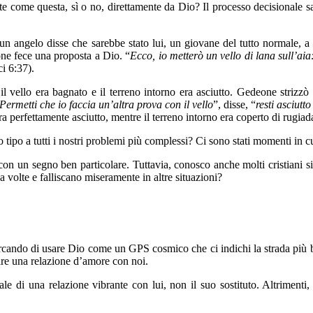
oste come questa, sì o no, direttamente da Dio? Il processo decisionale
angelo disse che sarebbe stato lui, un giovane del tutto normale, a li
one fece una proposta a Dio. “
Ecco, io metterò un vello di lana sull’aia: 
ci 6:37).
il vello era bagnato e il terreno intorno era asciutto. Gedeone strizzò
Permetti che io faccia un’altra prova con il vello
”, disse, “
resti asciutto
a perfettamente asciutto, mentre il terreno intorno era coperto di rugiad
o tipo a tutti i nostri problemi più complessi? Ci sono stati momenti in 
 con un segno ben particolare. Tuttavia, conosco anche molti cristiani 
a volte e falliscano miseramente in altre situazioni?
ndo di usare Dio come un GPS cosmico che ci indichi la strada più b
pare una relazione d’amore con noi.
urale di una relazione vibrante con lui, non il suo sostituto. Altrimenti,