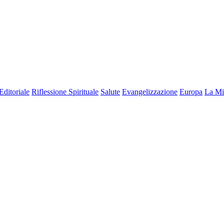
Editoriale
Riflessione Spirituale
Salute
Evangelizzazione
Europa
La Mi