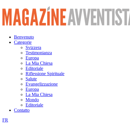
Vai
al
contenuto
Benvenuto
Categorie
Svizzera
Testimonianza
Europa
La Mia Chiesa
Editoriale
Riflessione Spirituale
Salute
Evangelizzazione
Europa
La Mia Chiesa
Mondo
Editoriale
Contatto
FR