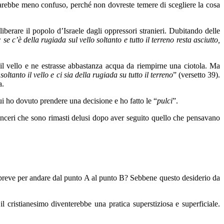
 sarebbe meno confuso, perché non dovreste temere di scegliere la cosa
berare il popolo d’Israele dagli oppressori stranieri. Dubitando delle
se c’è della rugiada sul vello soltanto e tutto il terreno resta asciutto,
 il vello e ne estrasse abbastanza acqua da riempirne una ciotola. Ma
 soltanto il vello e ci sia della rugiada su tutto il terreno
” (versetto 39).
a.
cui ho dovuto prendere una decisione e ho fatto le “
pulci
”.
sinceri che sono rimasti delusi dopo aver seguito quello che pensavano
reve per andare dal punto A al punto B? Sebbene questo desiderio da
 il cristianesimo diventerebbe una pratica superstiziosa e superficiale.