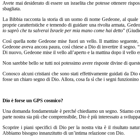
Avete mai desiderato di essere un israelita che potesse ottenere risp
sbagliata.
La Bibbia racconta la storia di un uomo di nome Gedeone, al quale un 
proprie caratteristiche e temendo di guidare una rivolta armata, Gede
io saprò che tu salverai Israele per mia mano come hai detto
” (Giudi
Così quella notte Gedeone mise fuori un vello. Il mattino seguente, 
Gedeone aveva ancora paura, così chiese a Dio di invertire il segno. “
Di nuovo, Gedeone mise il vello all’aperto e la mattina dopo il vello er
Non sarebbe bello se tutti noi potessimo avere risposte divine di quest
Conosco alcuni cristiani che sono stati effettivamente guidati da Dio
fosse un chiaro segno di Dio. Allora, cosa fa sì che i segni funzionino 
Dio è forse un GPS cosmico?
Una domanda fondamentale è perché chiediamo un segno. Stiamo cerca
parte nostra sia più che comprensibile, Dio è più interessato a svilup
Scoprire i piani specifici di Dio per la nostra vita è il risultato nat
Abbiamo bisogno innanzitutto di un’intima relazione con Dio.