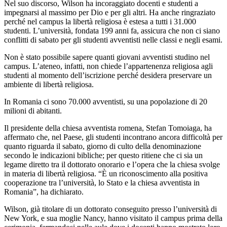
Nel suo discorso, Wilson ha incoraggiato docenti e studenti a
impegnarsi al massimo per Dio e per gli altri. Ha anche ringraziato
perché nel campus la libertà religiosa è estesa a tutti i 31.000
studenti. L’università, fondata 199 anni fa, assicura che non ci siano
conflitti di sabato per gli studenti avventisti nelle classi e negli esami.
Non è stato possibile sapere quanti giovani avventisti studino nel
campus. L’ateneo, infatti, non chiede l’appartenenza religiosa agli
studenti al momento dell’iscrizione perché desidera preservare un
ambiente di libertà religiosa.
In Romania ci sono 70.000 avventisti, su una popolazione di 20
milioni di abitanti.
Il presidente della chiesa avventista romena, Stefan Tomoiaga, ha
affermato che, nel Paese, gli studenti incontrano ancora difficoltà per
quanto riguarda il sabato, giorno di culto della denominazione
secondo le indicazioni bibliche; per questo ritiene che ci sia un
legame diretto tra il dottorato onorario e l’opera che la chiesa svolge
in materia di libertà religiosa. “È un riconoscimento alla positiva
cooperazione tra l’università, lo Stato e la chiesa avventista in
Romania”, ha dichiarato.
Wilson, già titolare di un dottorato conseguito presso l’università di
New York, e sua moglie Nancy, hanno visitato il campus prima della