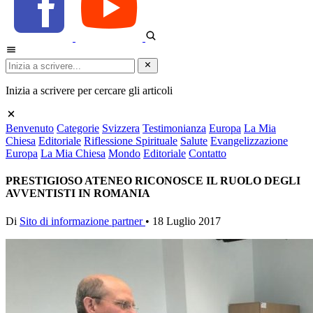
Inizia a scrivere per cercare gli articoli
Benvenuto
Categorie
Svizzera
Testimonianza
Europa
La Mia
Chiesa
Editoriale
Riflessione Spirituale
Salute
Evangelizzazione
Europa
La Mia Chiesa
Mondo
Editoriale
Contatto
PRESTIGIOSO ATENEO RICONOSCE IL RUOLO DEGLI
AVVENTISTI IN ROMANIA
Di
Sito di informazione partner
•
18 Luglio 2017