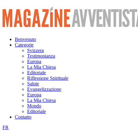
Vai
al
contenuto
Benvenuto
Categorie
Svizzera
Testimonianza
Europa
La Mia Chiesa
Editoriale
Riflessione Spirituale
Salute
Evangelizzazione
Europa
La Mia Chiesa
Mondo
Editoriale
Contatto
FR