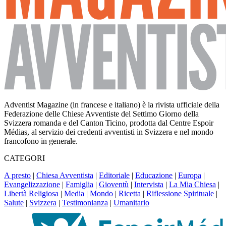
Adventist Magazine (in francese e italiano) è la rivista ufficiale della
Federazione delle Chiese Avventiste del Settimo Giorno della
Svizzera romanda e del Canton Ticino, prodotta dal Centre Espoir
Médias, al servizio dei credenti avventisti in Svizzera e nel mondo
francofono in generale.
CATEGORI
A presto
|
Chiesa Avventista
|
Editoriale
|
Educazione
|
Europa
|
Evangelizzazione
|
Famiglia
|
Gioventù
|
Intervista
|
La Mia Chiesa
|
Libertà Religiosa
|
Media
|
Mondo
|
Ricetta
|
Riflessione Spirituale
|
Salute
|
Svizzera
|
Testimonianza
|
Umanitario