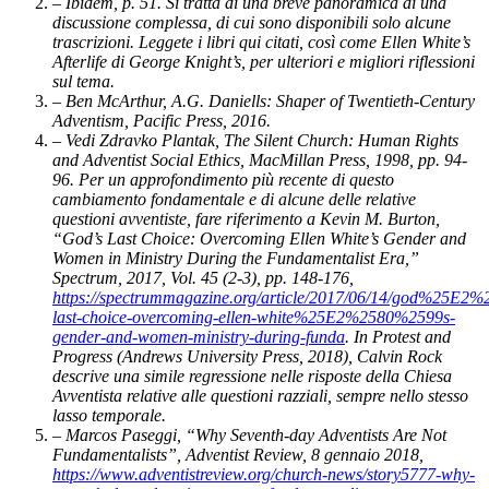
– Ibidem, p. 51. Si tratta di una breve panoramica di una
discussione complessa, di cui sono disponibili solo alcune
trascrizioni. Leggete i libri qui citati, così come
Ellen White’s
Afterlife
di George Knight’s, per ulteriori e migliori riflessioni
sul tema.
– Ben McArthur, A.G. Daniells:
Shaper of Twentieth-Century
Adventism
, Pacific Press, 2016.
– Vedi Zdravko Plantak,
The Silent Church: Human Rights
and Adventist Social Ethics
, MacMillan Press, 1998, pp. 94-
96. Per un approfondimento più recente di questo
cambiamento fondamentale e di alcune delle relative
questioni avventiste, fare riferimento a Kevin M. Burton,
“God’s Last Choice: Overcoming Ellen White’s Gender and
Women in Ministry During the Fundamentalist Era,”
Spectrum
, 2017, Vol. 45 (2-3), pp. 148-176,
https://spectrummagazine.org/article/2017/06/14/god%25E2
last-choice-overcoming-ellen-white%25E2%2580%2599s-
gender-and-women-ministry-during-funda
. In
Protest and
Progress
(Andrews University Press, 2018), Calvin Rock
descrive una simile regressione nelle risposte della Chiesa
Avventista relative alle questioni razziali, sempre nello stesso
lasso temporale.
– Marcos Paseggi, “Why Seventh-day Adventists Are Not
Fundamentalists”, Adventist Review, 8 gennaio 2018,
https://www.adventistreview.org/church-news/story5777-why-