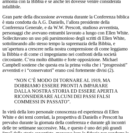
armonia con la Bibbia e se anche lei dovesse venire considerata
infallibile.
Gran parte della discussione avvenuta durante la Conferenza biblica
è stata condotta da A.G. Daniells, l’allora presidente della
Conferenza Generale, e da W.W. Prescott, studioso avventista,
personaggi che avevano entrambi lavorato a lungo con Ellen White.
Sollecitavano un uso più parsimonioso degli scritti di Ellen White,
sottolineando allo stesso tempo la supremazia della Bibbia, e
un’apertura a crescere nella nostra comprensione di come leggiamo
la Bibbia e di come ci impegniamo nei confronti della società
circostante. C’era molto dibattito e forte opposizione. Michael
Campbell sostiene che questa era la prima volta che i “progressisti”
avventisti e i “conservatori” erano così fortemente divisi (2).
“NON C’È MODO DI TORNARE AL 1919, MA
DOBBIAMO ESSERE PRONTI A IMPARARE
DALLA NOSTRA STORIA ED ESSERE APERTI A
RICONSIDERARE ALCUNI DEI PASSI FALSI
COMMESSI IN PASSATO”.
In virtù della loro personale conoscenza ed esperienza di Ellen
White e dei temi correlati, la prospettiva di Daniells e Prescott ha
prevalso durante la giornata della conferenza e durante gli incontri
delle tre settimane successive. Ma, e questo è uno dei più grandi