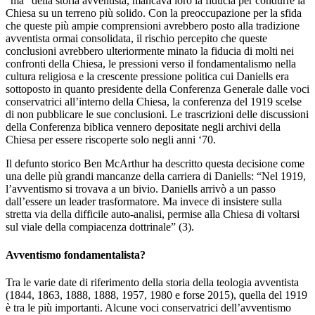
“ma” della storia avventista, mancava loro la fiducia per condurre la
Chiesa su un terreno più solido. Con la preoccupazione per la sfida
che queste più ampie comprensioni avrebbero posto alla tradizione
avventista ormai consolidata, il rischio percepito che queste
conclusioni avrebbero ulteriormente minato la fiducia di molti nei
confronti della Chiesa, le pressioni verso il fondamentalismo nella
cultura religiosa e la crescente pressione politica cui Daniells era
sottoposto in quanto presidente della Conferenza Generale dalle voci
conservatrici all’interno della Chiesa, la conferenza del 1919 scelse
di non pubblicare le sue conclusioni. Le trascrizioni delle discussioni
della Conferenza biblica vennero depositate negli archivi della
Chiesa per essere riscoperte solo negli anni ‘70.
Il defunto storico Ben McArthur ha descritto questa decisione come
una delle più grandi mancanze della carriera di Daniells: “Nel 1919,
l’avventismo si trovava a un bivio. Daniells arrivò a un passo
dall’essere un leader trasformatore. Ma invece di insistere sulla
stretta via della difficile auto-analisi, permise alla Chiesa di voltarsi
sul viale della compiacenza dottrinale” (3).
Avventismo fondamentalista?
Tra le varie date di riferimento della storia della teologia avventista
(1844, 1863, 1888, 1888, 1957, 1980 e forse 2015), quella del 1919
è tra le più importanti. Alcune voci conservatrici dell’avventismo