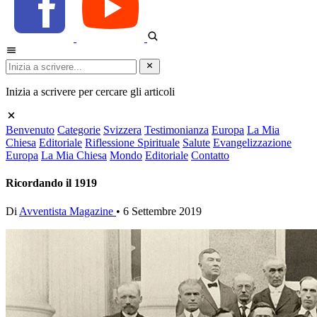
Inizia a scrivere per cercare gli articoli
Benvenuto
Categorie
Svizzera
Testimonianza
Europa
La Mia
Chiesa
Editoriale
Riflessione Spirituale
Salute
Evangelizzazione
Europa
La Mia Chiesa
Mondo
Editoriale
Contatto
Ricordando il 1919
Di
Avventista Magazine
•
6 Settembre 2019