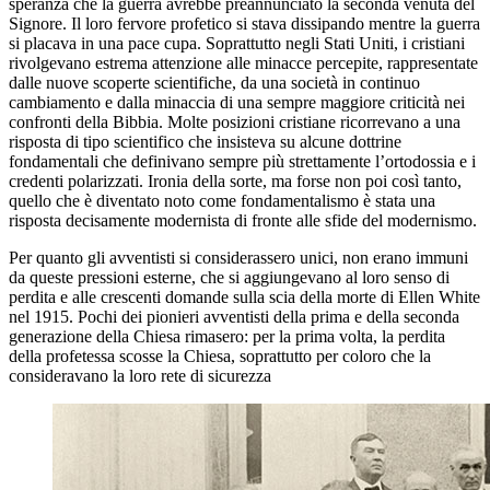
speranza che la guerra avrebbe preannunciato la seconda venuta del
Signore. Il loro fervore profetico si stava dissipando mentre la guerra
si placava in una pace cupa. Soprattutto negli Stati Uniti, i cristiani
rivolgevano estrema attenzione alle minacce percepite, rappresentate
dalle nuove scoperte scientifiche, da una società in continuo
cambiamento e dalla minaccia di una sempre maggiore criticità nei
confronti della Bibbia. Molte posizioni cristiane ricorrevano a una
risposta di tipo scientifico che insisteva su alcune dottrine
fondamentali che definivano sempre più strettamente l’ortodossia e i
credenti polarizzati. Ironia della sorte, ma forse non poi così tanto,
quello che è diventato noto come fondamentalismo è stata una
risposta decisamente modernista di fronte alle sfide del modernismo.
Per quanto gli avventisti si considerassero unici, non erano immuni
da queste pressioni esterne, che si aggiungevano al loro senso di
perdita e alle crescenti domande sulla scia della morte di Ellen White
nel 1915. Pochi dei pionieri avventisti della prima e della seconda
generazione della Chiesa rimasero: per la prima volta, la perdita
della profetessa scosse la Chiesa, soprattutto per coloro che la
consideravano la loro rete di sicurezza