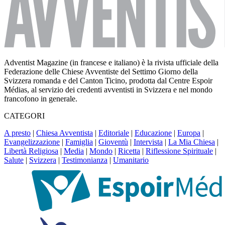
Adventist Magazine (in francese e italiano) è la rivista ufficiale della
Federazione delle Chiese Avventiste del Settimo Giorno della
Svizzera romanda e del Canton Ticino, prodotta dal Centre Espoir
Médias, al servizio dei credenti avventisti in Svizzera e nel mondo
francofono in generale.
CATEGORI
A presto
|
Chiesa Avventista
|
Editoriale
|
Educazione
|
Europa
|
Evangelizzazione
|
Famiglia
|
Gioventù
|
Intervista
|
La Mia Chiesa
|
Libertà Religiosa
|
Media
|
Mondo
|
Ricetta
|
Riflessione Spirituale
|
Salute
|
Svizzera
|
Testimonianza
|
Umanitario