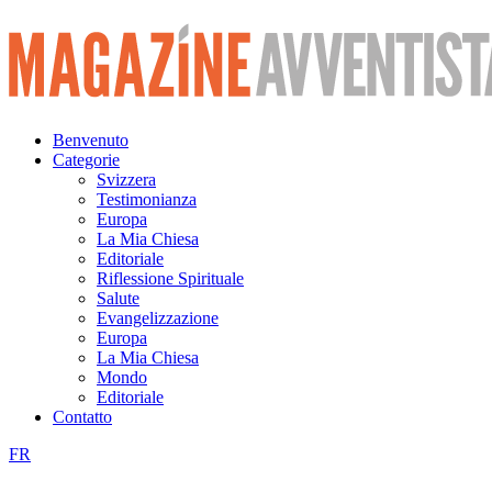
Vai
al
contenuto
Benvenuto
Categorie
Svizzera
Testimonianza
Europa
La Mia Chiesa
Editoriale
Riflessione Spirituale
Salute
Evangelizzazione
Europa
La Mia Chiesa
Mondo
Editoriale
Contatto
FR