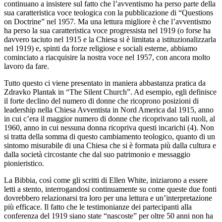
continuano a insistere sul fatto che l’avventismo ha perso parte della
sua caratteristica voce teologica con la pubblicazione di “Questions
on Doctrine” nel 1957. Ma una lettura migliore è che l’avventismo
ha perso la sua caratteristica voce progressista nel 1919 (o forse ha
davvero taciuto nel 1915 e la Chiesa si è limitata a istituzionalizzarla
nel 1919) e, spinti da forze religiose e sociali esterne, abbiamo
cominciato a riacquisire la nostra voce nel 1957, con ancora molto
lavoro da fare.
Tutto questo ci viene presentato in maniera abbastanza pratica da
Zdravko Plantak in “The Silent Church”. Ad esempio, egli definisce
il forte declino del numero di donne che ricoprono posizioni di
leadership nella Chiesa Avventista in Nord America dal 1915, anno
in cui c’era il maggior numero di donne che ricoprivano tali ruoli, al
1960, anno in cui nessuna donna ricopriva questi incarichi (4). Non
si tratta della somma di questo cambiamento teologico, quanto di un
sintomo misurabile di una Chiesa che si è formata più dalla cultura e
dalla società circostante che dal suo patrimonio e messaggio
pionieristico.
La Bibbia, così come gli scritti di Ellen White, iniziarono a essere
letti a stento, interrogandosi continuamente su come queste due fonti
dovrebbero relazionarsi tra loro per una lettura e un’interpretazione
più efficace. Il fatto che le testimonianze dei partecipanti alla
conferenza del 1919 siano state “nascoste” per oltre 50 anni non ha