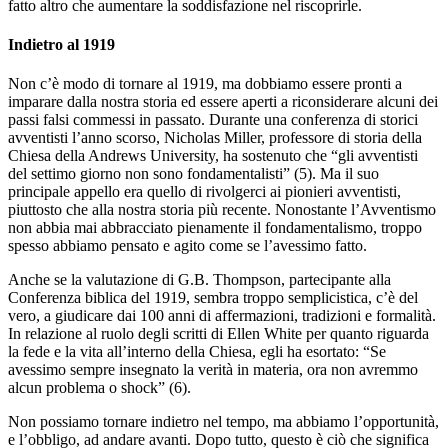
fatto altro che aumentare la soddisfazione nel riscoprirle.
Indietro al 1919
Non c’è modo di tornare al 1919, ma dobbiamo essere pronti a
imparare dalla nostra storia ed essere aperti a riconsiderare alcuni dei
passi falsi commessi in passato. Durante una conferenza di storici
avventisti l’anno scorso, Nicholas Miller, professore di storia della
Chiesa della Andrews University, ha sostenuto che “gli avventisti
del settimo giorno non sono fondamentalisti” (5). Ma il suo
principale appello era quello di rivolgerci ai pionieri avventisti,
piuttosto che alla nostra storia più recente. Nonostante l’Avventismo
non abbia mai abbracciato pienamente il fondamentalismo, troppo
spesso abbiamo pensato e agito come se l’avessimo fatto.
Anche se la valutazione di G.B. Thompson, partecipante alla
Conferenza biblica del 1919, sembra troppo semplicistica, c’è del
vero, a giudicare dai 100 anni di affermazioni, tradizioni e formalità.
In relazione al ruolo degli scritti di Ellen White per quanto riguarda
la fede e la vita all’interno della Chiesa, egli ha esortato: “Se
avessimo sempre insegnato la verità in materia, ora non avremmo
alcun problema o shock” (6).
Non possiamo tornare indietro nel tempo, ma abbiamo l’opportunità,
e l’obbligo, ad andare avanti. Dopo tutto, questo è ciò che significa