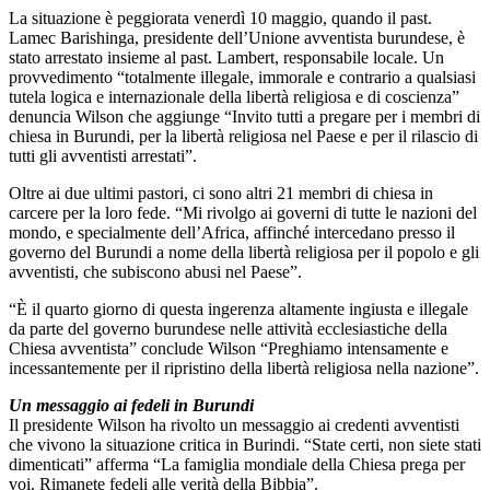
La situazione è peggiorata venerdì 10 maggio, quando il past.
Lamec Barishinga, presidente dell’Unione avventista burundese, è
stato arrestato insieme al past. Lambert, responsabile locale. Un
provvedimento “totalmente illegale, immorale e contrario a qualsiasi
tutela logica e internazionale della libertà religiosa e di coscienza”
denuncia Wilson che aggiunge “Invito tutti a pregare per i membri di
chiesa in Burundi, per la libertà religiosa nel Paese e per il rilascio di
tutti gli avventisti arrestati”.
Oltre ai due ultimi pastori, ci sono altri 21 membri di chiesa in
carcere per la loro fede. “Mi rivolgo ai governi di tutte le nazioni del
mondo, e specialmente dell’Africa, affinché intercedano presso il
governo del Burundi a nome della libertà religiosa per il popolo e gli
avventisti, che subiscono abusi nel Paese”.
“È il quarto giorno di questa ingerenza altamente ingiusta e illegale
da parte del governo burundese nelle attività ecclesiastiche della
Chiesa avventista” conclude Wilson “Preghiamo intensamente e
incessantemente per il ripristino della libertà religiosa nella nazione”.
Un messaggio ai fedeli in Burundi
Il presidente Wilson ha rivolto un messaggio ai credenti avventisti
che vivono la situazione critica in Burindi. “State certi, non siete stati
dimenticati” afferma “La famiglia mondiale della Chiesa prega per
voi. Rimanete fedeli alle verità della Bibbia”.