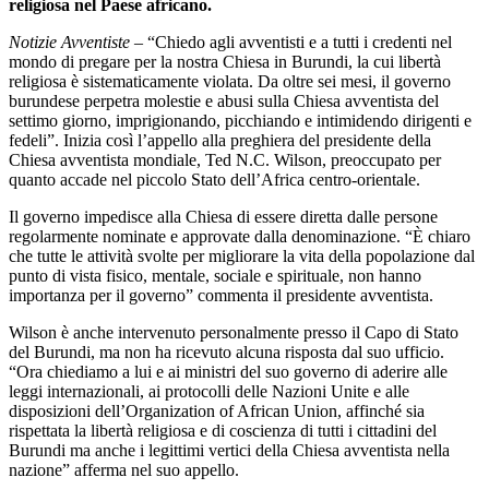
religiosa nel Paese africano.
Notizie Avventiste
– “Chiedo agli avventisti e a tutti i credenti nel
mondo di pregare per la nostra Chiesa in Burundi, la cui libertà
religiosa è sistematicamente violata. Da oltre sei mesi, il governo
burundese perpetra molestie e abusi sulla Chiesa avventista del
settimo giorno, imprigionando, picchiando e intimidendo dirigenti e
fedeli”. Inizia così l’appello alla preghiera del presidente della
Chiesa avventista mondiale, Ted N.C. Wilson, preoccupato per
quanto accade nel piccolo Stato dell’Africa centro-orientale.
Il governo impedisce alla Chiesa di essere diretta dalle persone
regolarmente nominate e approvate dalla denominazione. “È chiaro
che tutte le attività svolte per migliorare la vita della popolazione dal
punto di vista fisico, mentale, sociale e spirituale, non hanno
importanza per il governo” commenta il presidente avventista.
Wilson è anche intervenuto personalmente presso il Capo di Stato
del Burundi, ma non ha ricevuto alcuna risposta dal suo ufficio.
“Ora chiediamo a lui e ai ministri del suo governo di aderire alle
leggi internazionali, ai protocolli delle Nazioni Unite e alle
disposizioni dell’Organization of African Union, affinché sia
rispettata la libertà religiosa e di coscienza di tutti i cittadini del
Burundi ma anche i legittimi vertici della Chiesa avventista nella
nazione” afferma nel suo appello.