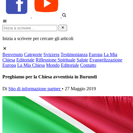
Inizia a scrivere per cercare gli articoli
Benvenuto
Categorie
Svizzera
Testimonianza
Europa
La Mia
Chiesa
Editoriale
Riflessione Spirituale
Salute
Evangelizzazione
Europa
La Mia Chiesa
Mondo
Editoriale
Contatto
Preghiamo per la Chiesa avventista in Burundi
Di
Sito di informazione partner
•
27 Maggio 2019