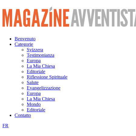
Vai
al
contenuto
Benvenuto
Categorie
Svizzera
Testimonianza
Europa
La Mia Chiesa
Editoriale
Riflessione Spirituale
Salute
Evangelizzazione
Europa
La Mia Chiesa
Mondo
Editoriale
Contatto
FR