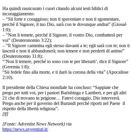
Ha quindi rassicurato i cuori citando alcuni testi biblici di
incoraggiamento:
– “Sii forte e coraggioso; non ti spaventare e non ti sgomentare,
perché il Signore, il tuo Dio, sarà con te dovunque andrai” (Giosuè
1:9);
– “Non li temete, perché il Signore, il vostro Dio, combatterà per
voi” (Deuteronomio 3:22);
– “Il Signore cammina egli stesso davanti a te; egli sarà con te; non ti
lascerà e non ti abbandonerà; non temere e non perderti di animo”
(Deuteronomio 31:8);
“‘Non li temere, perché io sono con te per liberarti’, dice il Signore”
(Geremia 1:8);
“Sii fedele fino alla morte, e ti darò la corona della vita” (Apocalisse
2:10).
Il presidente della Chiesa mondiale ha concluso: “Sappiate che
prego per tutti voi, per i pastori Barishinga e Lambert, e per gli altri
21 che di trovano in prigione… Fatevi coraggio, Dio interverrà.
Prego anche per il governo del Burundi perché riporti nel Paese il
rispetto della libertà religiosa”.
[lf]
[Fonte: Adventist News Network) via
https://news.avventisti.it/