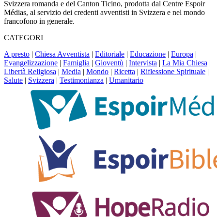
Svizzera romanda e del Canton Ticino, prodotta dal Centre Espoir
Médias, al servizio dei credenti avventisti in Svizzera e nel mondo
francofono in generale.
CATEGORI
A presto
|
Chiesa Avventista
|
Editoriale
|
Educazione
|
Europa
|
Evangelizzazione
|
Famiglia
|
Gioventù
|
Intervista
|
La Mia Chiesa
|
Libertà Religiosa
|
Media
|
Mondo
|
Ricetta
|
Riflessione Spirituale
|
Salute
|
Svizzera
|
Testimonianza
|
Umanitario