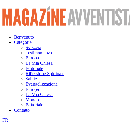
Vai
al
contenuto
Benvenuto
Categorie
Svizzera
Testimonianza
Europa
La Mia Chiesa
Editoriale
Riflessione Spirituale
Salute
Evangelizzazione
Europa
La Mia Chiesa
Mondo
Editoriale
Contatto
FR