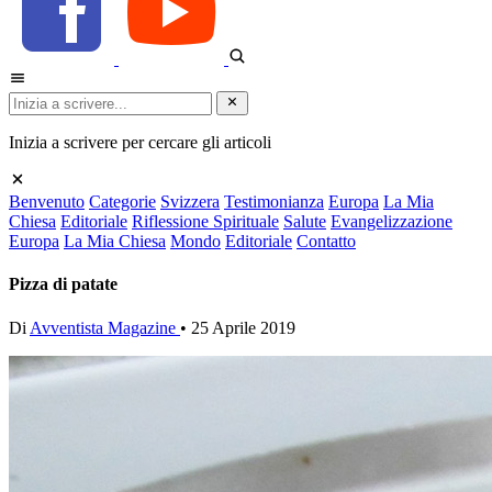
Inizia a scrivere per cercare gli articoli
Benvenuto
Categorie
Svizzera
Testimonianza
Europa
La Mia
Chiesa
Editoriale
Riflessione Spirituale
Salute
Evangelizzazione
Europa
La Mia Chiesa
Mondo
Editoriale
Contatto
Pizza di patate
Di
Avventista Magazine
•
25 Aprile 2019