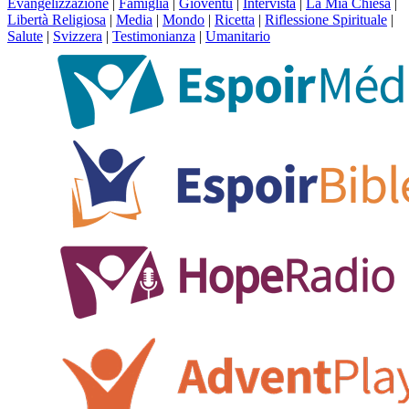
Evangelizzazione
|
Famiglia
|
Gioventù
|
Intervista
|
La Mia Chiesa
|
Libertà Religiosa
|
Media
|
Mondo
|
Ricetta
|
Riflessione Spirituale
|
Salute
|
Svizzera
|
Testimonianza
|
Umanitario