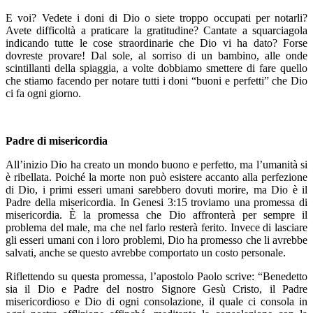
E voi? Vedete i doni di Dio o siete troppo occupati per notarli?
Avete difficoltà a praticare la gratitudine? Cantate a squarciagola
indicando tutte le cose straordinarie che Dio vi ha dato? Forse
dovreste provare! Dal sole, al sorriso di un bambino, alle onde
scintillanti della spiaggia, a volte dobbiamo smettere di fare quello
che stiamo facendo per notare tutti i doni “buoni e perfetti” che Dio
ci fa ogni giorno.
Padre di misericordia
All’inizio Dio ha creato un mondo buono e perfetto, ma l’umanità si
è ribellata. Poiché la morte non può esistere accanto alla perfezione
di Dio, i primi esseri umani sarebbero dovuti morire, ma Dio è il
Padre della misericordia. In Genesi 3:15 troviamo una promessa di
misericordia. È la promessa che Dio affronterà per sempre il
problema del male, ma che nel farlo resterà ferito. Invece di lasciare
gli esseri umani con i loro problemi, Dio ha promesso che li avrebbe
salvati, anche se questo avrebbe comportato un costo personale.
Riflettendo su questa promessa, l’apostolo Paolo scrive: “Benedetto
sia il Dio e Padre del nostro Signore Gesù Cristo, il Padre
misericordioso e Dio di ogni consolazione, il quale ci consola in