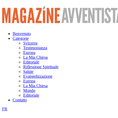
Vai
al
contenuto
Benvenuto
Categorie
Svizzera
Testimonianza
Europa
La Mia Chiesa
Editoriale
Riflessione Spirituale
Salute
Evangelizzazione
Europa
La Mia Chiesa
Mondo
Editoriale
Contatto
FR