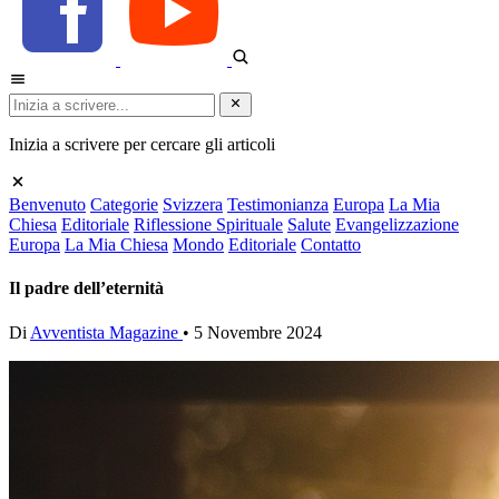
Inizia a scrivere per cercare gli articoli
Benvenuto
Categorie
Svizzera
Testimonianza
Europa
La Mia
Chiesa
Editoriale
Riflessione Spirituale
Salute
Evangelizzazione
Europa
La Mia Chiesa
Mondo
Editoriale
Contatto
Il padre dell’eternità
Di
Avventista Magazine
•
5 Novembre 2024