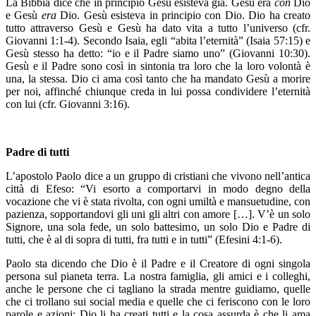
La Bibbia dice che in principio Gesù esisteva già. Gesù era
con
Dio
e Gesù
era
Dio. Gesù esisteva in principio con Dio. Dio ha creato
tutto attraverso Gesù e Gesù ha dato vita a tutto l’universo (cfr.
Giovanni 1:1-4). Secondo Isaia, egli “abita l’eternità” (Isaia 57:15) e
Gesù stesso ha detto: “io e il Padre siamo uno” (Giovanni 10:30).
Gesù e il Padre sono così in sintonia tra loro che la loro volontà è
una, la stessa. Dio ci ama così tanto che ha mandato Gesù a morire
per noi, affinché chiunque creda in lui possa condividere l’eternità
con lui (cfr. Giovanni 3:16).
Padre di tutti
L’apostolo Paolo dice a un gruppo di cristiani che vivono nell’antica
città di Efeso: “Vi esorto a comportarvi in modo degno della
vocazione che vi è stata rivolta, con ogni umiltà e mansuetudine, con
pazienza, sopportandovi gli uni gli altri con amore […]. V’è un solo
Signore, una sola fede, un solo battesimo, un solo Dio e Padre di
tutti, che è al di sopra di tutti, fra tutti e in tutti” (Efesini 4:1-6).
Paolo sta dicendo che Dio è il Padre e il Creatore di ogni singola
persona sul pianeta terra. La nostra famiglia, gli amici e i colleghi,
anche le persone che ci tagliano la strada mentre guidiamo, quelle
che ci trollano sui social media e quelle che ci feriscono con le loro
parole e azioni: Dio li ha creati tutti e la cosa assurda è che li ama