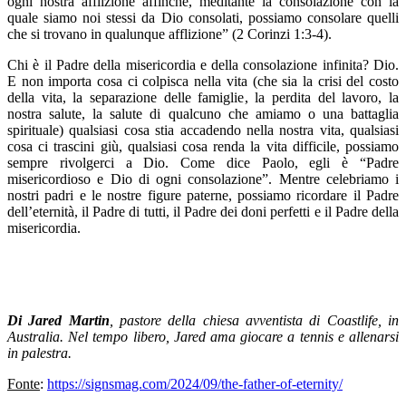
ogni nostra afflizione affinché, meditante la consolazione con la
quale siamo noi stessi da Dio consolati, possiamo consolare quelli
che si trovano in qualunque afflizione” (2 Corinzi 1:3-4).
Chi è il Padre della misericordia e della consolazione infinita? Dio.
E non importa cosa ci colpisca nella vita (che sia la crisi del costo
della vita, la separazione delle famiglie, la perdita del lavoro, la
nostra salute, la salute di qualcuno che amiamo o una battaglia
spirituale) qualsiasi cosa stia accadendo nella nostra vita, qualsiasi
cosa ci trascini giù, qualsiasi cosa renda la vita difficile, possiamo
sempre rivolgerci a Dio. Come dice Paolo, egli è “Padre
misericordioso e Dio di ogni consolazione”. Mentre celebriamo i
nostri padri e le nostre figure paterne, possiamo ricordare il Padre
dell’eternità, il Padre di tutti, il Padre dei doni perfetti e il Padre della
misericordia.
Di Jared Martin
, pastore della chiesa avventista di Coastlife, in
Australia. Nel tempo libero, Jared ama giocare a tennis e allenarsi
in palestra.
Fonte
:
https://signsmag.com/2024/09/the-father-of-eternity/