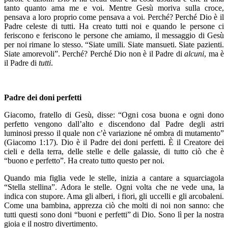
tanto quanto ama me e voi. Mentre Gesù moriva sulla croce,
pensava a loro proprio come pensava a voi. Perché? Perché Dio è il
Padre celeste di tutti. Ha creato tutti noi e quando le persone ci
feriscono e feriscono le persone che amiamo, il messaggio di Gesù
per noi rimane lo stesso. “Siate umili. Siate mansueti. Siate pazienti.
Siate amorevoli”. Perché? Perché Dio non è il Padre di
alcuni
, ma è
il Padre di
tutti
.
Padre dei doni perfetti
Giacomo, fratello di Gesù, disse: “Ogni cosa buona e ogni dono
perfetto vengono dall’alto e discendono dal Padre degli astri
luminosi presso il quale non c’è variazione né ombra di mutamento”
(Giacomo 1:17). Dio è il Padre dei doni perfetti. È il Creatore dei
cieli e della terra, delle stelle e delle galassie, di tutto ciò che è
“buono e perfetto”. Ha creato tutto questo per noi.
Quando mia figlia vede le stelle, inizia a cantare a squarciagola
“Stella stellina”. Adora le stelle. Ogni volta che ne vede una, la
indica con stupore. Ama gli alberi, i fiori, gli uccelli e gli arcobaleni.
Come una bambina, apprezza ciò che molti di noi non sanno: che
tutti questi sono doni “buoni e perfetti” di Dio. Sono lì per la nostra
gioia e il nostro divertimento.