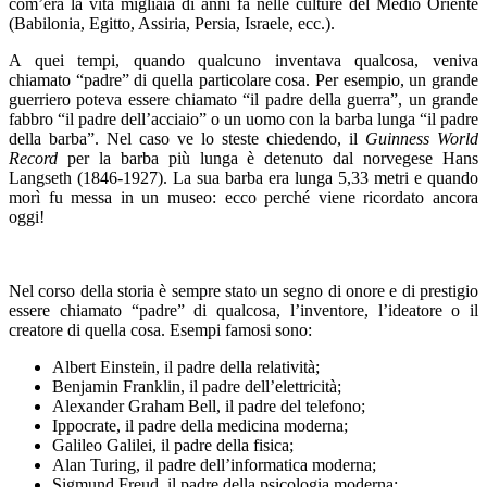
com’era la vita migliaia di anni fa nelle culture del Medio Oriente
(Babilonia, Egitto, Assiria, Persia, Israele, ecc.).
A quei tempi, quando qualcuno inventava qualcosa, veniva
chiamato “padre” di quella particolare cosa. Per esempio, un grande
guerriero poteva essere chiamato “il padre della guerra”, un grande
fabbro “il padre dell’acciaio” o un uomo con la barba lunga “il padre
della barba”. Nel caso ve lo steste chiedendo, il
Guinness World
Record
per la barba più lunga è detenuto dal norvegese Hans
Langseth (1846-1927). La sua barba era lunga 5,33 metri e quando
morì fu messa in un museo: ecco perché viene ricordato ancora
oggi!
Nel corso della storia è sempre stato un segno di onore e di prestigio
essere chiamato “padre” di qualcosa, l’inventore, l’ideatore o il
creatore di quella cosa. Esempi famosi sono:
Albert Einstein, il padre della relatività;
Benjamin Franklin, il padre dell’elettricità;
Alexander Graham Bell, il padre del telefono;
Ippocrate, il padre della medicina moderna;
Galileo Galilei, il padre della fisica;
Alan Turing, il padre dell’informatica moderna;
Sigmund Freud, il padre della psicologia moderna;