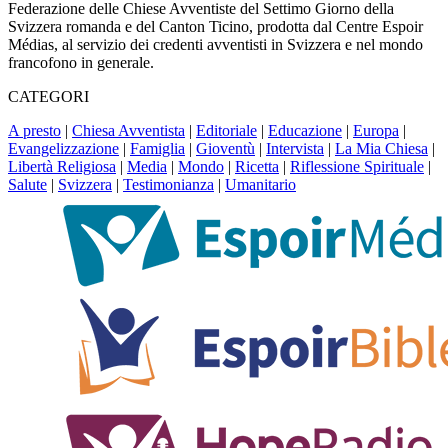
Federazione delle Chiese Avventiste del Settimo Giorno della
Svizzera romanda e del Canton Ticino, prodotta dal Centre Espoir
Médias, al servizio dei credenti avventisti in Svizzera e nel mondo
francofono in generale.
CATEGORI
A presto
|
Chiesa Avventista
|
Editoriale
|
Educazione
|
Europa
|
Evangelizzazione
|
Famiglia
|
Gioventù
|
Intervista
|
La Mia Chiesa
|
Libertà Religiosa
|
Media
|
Mondo
|
Ricetta
|
Riflessione Spirituale
|
Salute
|
Svizzera
|
Testimonianza
|
Umanitario