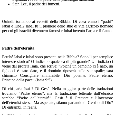
Stan Lee, il padre dei fumetti.
Quindi, tornando ai versetti della Bibbia: Di cosa erano i “padri”
Iabal e Iubal? Iabal fu il pioniere dello stile di vita agricolo nomade
per cui gli israeliti divennero famosi e Iubal inventò l’arpa e il flauto.
Padre dell’eternità
Perché Iabal e Iubal sono presenti nella Bibbia? Sono lì per semplice
interesse storico? O indicano qualcosa di più grande? Un indizio ci
viene dal profeta Isaia, che scrive: “Poiché un bambino ci è nato, un
figlio ci è stato dato, e il dominio riposerà sulle sue spalle; sarà
chiamato Consigliere ammirabile, Dio potente, Padre eterno,
Principe della pace” (Isaia 9:5).
Di chi parla Isaia? Di Gesù. Nella maggior parte delle traduzioni
troviamo “Padre eterno”, ma la traduzione letterale dall’ebraico
sarebbe “Padre dell’eternità”. Gesù è il Creatore e l’Inventore
dell’eternità stessa. Ma aspettate, stiamo parlando di Gesù o di Dio?
Di entrambi, in realtà.