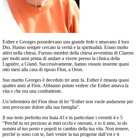
Esther e Georges possedevano una grande fede e amavano il loro
Dio. Hanno sempre cercato la verità e la spiritualità. Erano molto
attivi nella chiesa. Furono membri della chiesa avventista di Clarens
per molti anni prima di andare a vivere presso la clinica della
Lignière, a Gland. Successivamente, hanno vissuto insieme quasi
otto mesi alla casa di riposo Flon, a Oron.
Suo marito Georges è deceduto tre anni fa. Esther è rimasta quasi
quattro anni al Flon. Abbiamo potuto vedere che Esther amava la
vita e che era una combattente.
Un’infermiera del Flon disse di lei “Esther non vuole andarsene per
non provocare dolore alla sua famiglia”.
Il suo testo preferito era Isaia 43 e in particolare i versetti 4 e 5
“Perché tu sei prezioso ai miei occhi e onorato, e io ti amo, io do
uomini al tuo posto e popoli in cambio della tua vita. Non temere,
perché io sono con te, farò venire la tua progenie dall’est e ti