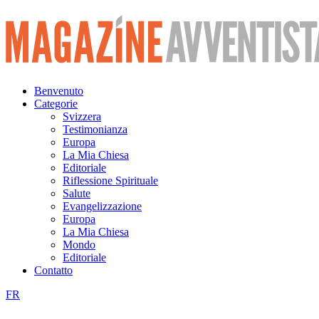
Vai
al
contenuto
Benvenuto
Categorie
Svizzera
Testimonianza
Europa
La Mia Chiesa
Editoriale
Riflessione Spirituale
Salute
Evangelizzazione
Europa
La Mia Chiesa
Mondo
Editoriale
Contatto
FR