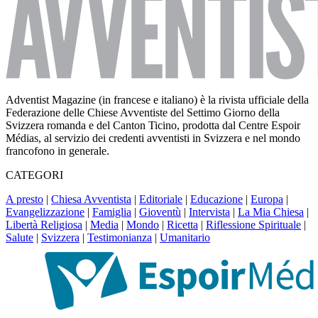
Adventist Magazine (in francese e italiano) è la rivista ufficiale della
Federazione delle Chiese Avventiste del Settimo Giorno della
Svizzera romanda e del Canton Ticino, prodotta dal Centre Espoir
Médias, al servizio dei credenti avventisti in Svizzera e nel mondo
francofono in generale.
CATEGORI
A presto
|
Chiesa Avventista
|
Editoriale
|
Educazione
|
Europa
|
Evangelizzazione
|
Famiglia
|
Gioventù
|
Intervista
|
La Mia Chiesa
|
Libertà Religiosa
|
Media
|
Mondo
|
Ricetta
|
Riflessione Spirituale
|
Salute
|
Svizzera
|
Testimonianza
|
Umanitario