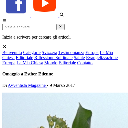
Inizia a scrivere per cercare gli articoli
Benvenuto
Categorie
Svizzera
Testimonianza
Europa
La Mia
Chiesa
Editoriale
Riflessione Spirituale
Salute
Evangelizzazione
Europa
La Mia Chiesa
Mondo
Editoriale
Contatto
Omaggio a Esther Etienne
Di
Avventista Magazine
•
9 Marzo 2017