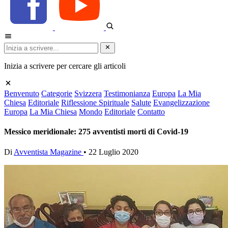
Inizia a scrivere per cercare gli articoli
Benvenuto
Categorie
Svizzera
Testimonianza
Europa
La Mia
Chiesa
Editoriale
Riflessione Spirituale
Salute
Evangelizzazione
Europa
La Mia Chiesa
Mondo
Editoriale
Contatto
Messico meridionale: 275 avventisti morti di Covid-19
Di
Avventista Magazine
•
22 Luglio 2020