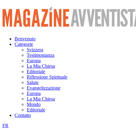
Vai
al
contenuto
Benvenuto
Categorie
Svizzera
Testimonianza
Europa
La Mia Chiesa
Editoriale
Riflessione Spirituale
Salute
Evangelizzazione
Europa
La Mia Chiesa
Mondo
Editoriale
Contatto
FR