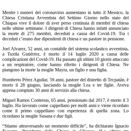
Mentre i numeri del coronavirus aumentano in tutto il Messico, la
Chiesa Cristiana Avventista del Settimo Giorno nello stato del
Chiapas vive il dolore di aver perso centinaia di membri di chiesa
nelle ultime settimane. I dirigenti di Chiesa hanno infatti annunciato
la morte di 275 membri, deceduti a causa del Covid-19. Tra i
deceduti c’erano due dipendenti di chiesa e un pastore in pensione.
Joel Alvarez, 52 anni, un contabile del sistema scolastico avventista,
a Tuxtla Gutiérrez, è morto il 14 luglio 2020 a causa delle
complicazioni del Covid-19. Ha passato gli ultimi 10 giorni attaccato
a un respiratore, come hanno riferito i dirigenti di Chiesa. Ne
piangono la morte la moglie Mayra, un figlio e una figlia.
Humberto Pérez Aguilar, 59 anni, pastore del distretto di Tecpatán, è
morto il 28 giugno, lasciando la moglie Lea e tre figlie. Aveva
appena compiuto 30 anni di servizio alla chiesa.
Miguel Ramos Contreras, 65 anni, pensionato dal 2017, è morto il 3
luglio. Ha lavorato come cappellano per molti anni e viene ricordato
come il primo cappellano con esperienza di quella zona. Lo
ricordano la moglie Susana e due figli.
“Stiamo attraversando un momento difficile”, ha dichiarato Ignacio