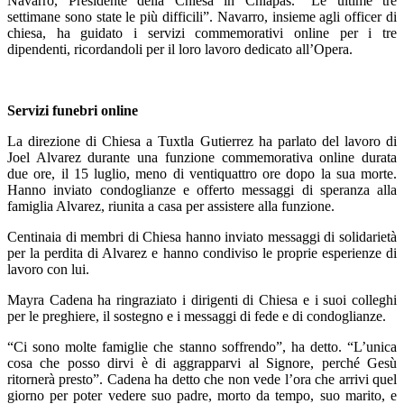
Navarro, Presidente della Chiesa in Chiapas. “Le ultime tre
settimane sono state le più difficili”. Navarro, insieme agli officer di
chiesa, ha guidato i servizi commemorativi online per i tre
dipendenti, ricordandoli per il loro lavoro dedicato all’Opera.
Servizi funebri online
La direzione di Chiesa a Tuxtla Gutierrez ha parlato del lavoro di
Joel Alvarez durante una funzione commemorativa online durata
due ore, il 15 luglio, meno di ventiquattro ore dopo la sua morte.
Hanno inviato condoglianze e offerto messaggi di speranza alla
famiglia Alvarez, riunita a casa per assistere alla funzione.
Centinaia di membri di Chiesa hanno inviato messaggi di solidarietà
per la perdita di Alvarez e hanno condiviso le proprie esperienze di
lavoro con lui.
Mayra Cadena ha ringraziato i dirigenti di Chiesa e i suoi colleghi
per le preghiere, il sostegno e i messaggi di fede e di condoglianze.
“Ci sono molte famiglie che stanno soffrendo”, ha detto. “L’unica
cosa che posso dirvi è di aggrapparvi al Signore, perché Gesù
ritornerà presto”. Cadena ha detto che non vede l’ora che arrivi quel
giorno per poter vedere suo padre, morto da tempo, suo marito, e