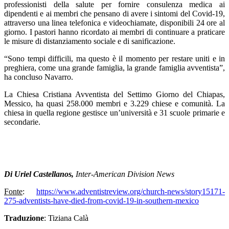
professionisti della salute per fornire consulenza medica ai
dipendenti e ai membri che pensano di avere i sintomi del Covid-19,
attraverso una linea telefonica e videochiamate, disponibili 24 ore al
giorno. I pastori hanno ricordato ai membri di continuare a praticare
le misure di distanziamento sociale e di sanificazione.
“Sono tempi difficili, ma questo è il momento per restare uniti e in
preghiera, come una grande famiglia, la grande famiglia avventista”,
ha concluso Navarro.
La Chiesa Cristiana Avventista del Settimo Giorno del Chiapas,
Messico, ha quasi 258.000 membri e 3.229 chiese e comunità. La
chiesa in quella regione gestisce un’università e 31 scuole primarie e
secondarie.
Di Uriel Castellanos,
Inter-American Division News
Fonte
:
https://www.adventistreview.org/church-news/story15171-
275-adventists-have-died-from-covid-19-in-southern-mexico
Traduzione
: Tiziana Calà