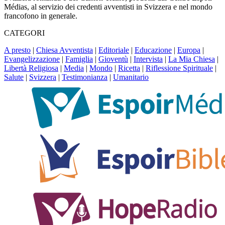
Médias, al servizio dei credenti avventisti in Svizzera e nel mondo
francofono in generale.
CATEGORI
A presto
|
Chiesa Avventista
|
Editoriale
|
Educazione
|
Europa
|
Evangelizzazione
|
Famiglia
|
Gioventù
|
Intervista
|
La Mia Chiesa
|
Libertà Religiosa
|
Media
|
Mondo
|
Ricetta
|
Riflessione Spirituale
|
Salute
|
Svizzera
|
Testimonianza
|
Umanitario