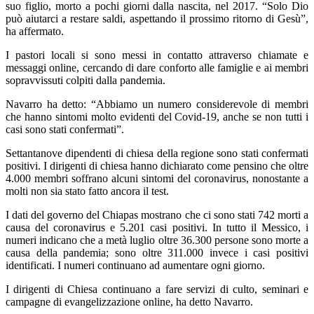
suo figlio, morto a pochi giorni dalla nascita, nel 2017. “Solo Dio
può aiutarci a restare saldi, aspettando il prossimo ritorno di Gesù”,
ha affermato.
I pastori locali si sono messi in contatto attraverso chiamate e
messaggi online, cercando di dare conforto alle famiglie e ai membri
sopravvissuti colpiti dalla pandemia.
Navarro ha detto: “Abbiamo un numero considerevole di membri
che hanno sintomi molto evidenti del Covid-19, anche se non tutti i
casi sono stati confermati”.
Settantanove dipendenti di chiesa della regione sono stati confermati
positivi. I dirigenti di chiesa hanno dichiarato come pensino che oltre
4.000 membri soffrano alcuni sintomi del coronavirus, nonostante a
molti non sia stato fatto ancora il test.
I dati del governo del Chiapas mostrano che ci sono stati 742 morti a
causa del coronavirus e 5.201 casi positivi. In tutto il Messico, i
numeri indicano che a metà luglio oltre 36.300 persone sono morte a
causa della pandemia; sono oltre 311.000 invece i casi positivi
identificati. I numeri continuano ad aumentare ogni giorno.
I dirigenti di Chiesa continuano a fare servizi di culto, seminari e
campagne di evangelizzazione online, ha detto Navarro.