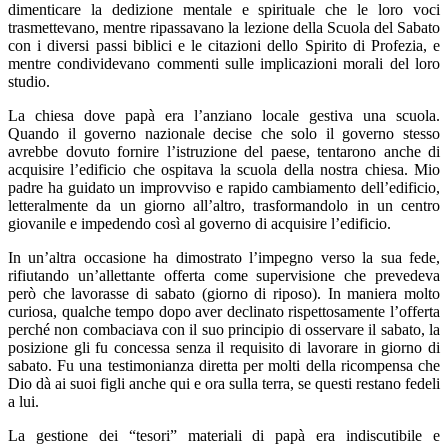
dimenticare la dedizione mentale e spirituale che le loro voci
trasmettevano, mentre ripassavano la lezione della Scuola del Sabato
con i diversi passi biblici e le citazioni dello Spirito di Profezia, e
mentre condividevano commenti sulle implicazioni morali del loro
studio.
La chiesa dove papà era l’anziano locale gestiva una scuola.
Quando il governo nazionale decise che solo il governo stesso
avrebbe dovuto fornire l’istruzione del paese, tentarono anche di
acquisire l’edificio che ospitava la scuola della nostra chiesa. Mio
padre ha guidato un improvviso e rapido cambiamento dell’edificio,
letteralmente da un giorno all’altro, trasformandolo in un centro
giovanile e impedendo così al governo di acquisire l’edificio.
In un’altra occasione ha dimostrato l’impegno verso la sua fede,
rifiutando un’allettante offerta come supervisione che prevedeva
però che lavorasse di sabato (giorno di riposo). In maniera molto
curiosa, qualche tempo dopo aver declinato rispettosamente l’offerta
perché non combaciava con il suo principio di osservare il sabato, la
posizione gli fu concessa senza il requisito di lavorare in giorno di
sabato. Fu una testimonianza diretta per molti della ricompensa che
Dio dà ai suoi figli anche qui e ora sulla terra, se questi restano fedeli
a lui.
La gestione dei “tesori” materiali di papà era indiscutibile e