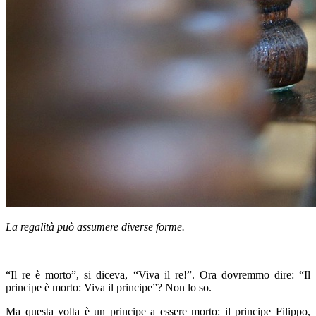
La regalità può assumere diverse forme.
“Il re è morto”, si diceva, “Viva il re!”. Ora dovremmo dire: “Il
principe è morto: Viva il principe”? Non lo so.
Ma questa volta è un principe a essere morto: il principe Filippo,