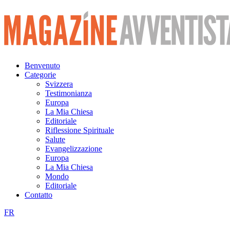
Vai
al
contenuto
Benvenuto
Categorie
Svizzera
Testimonianza
Europa
La Mia Chiesa
Editoriale
Riflessione Spirituale
Salute
Evangelizzazione
Europa
La Mia Chiesa
Mondo
Editoriale
Contatto
FR