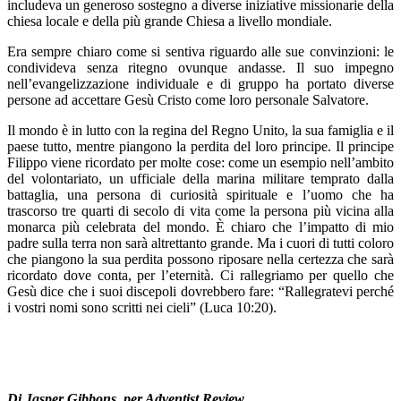
includeva un generoso sostegno a diverse iniziative missionarie della
chiesa locale e della più grande Chiesa a livello mondiale.
Era sempre chiaro come si sentiva riguardo alle sue convinzioni: le
condivideva senza ritegno ovunque andasse. Il suo impegno
nell’evangelizzazione individuale e di gruppo ha portato diverse
persone ad accettare Gesù Cristo come loro personale Salvatore.
Il mondo è in lutto con la regina del Regno Unito, la sua famiglia e il
paese tutto, mentre piangono la perdita del loro principe. Il principe
Filippo viene ricordato per molte cose: come un esempio nell’ambito
del volontariato, un ufficiale della marina militare temprato dalla
battaglia, una persona di curiosità spirituale e l’uomo che ha
trascorso tre quarti di secolo di vita come la persona più vicina alla
monarca più celebrata del mondo. È chiaro che l’impatto di mio
padre sulla terra non sarà altrettanto grande. Ma i cuori di tutti coloro
che piangono la sua perdita possono riposare nella certezza che sarà
ricordato dove conta, per l’eternità. Ci rallegriamo per quello che
Gesù dice che i suoi discepoli dovrebbero fare: “Rallegratevi perché
i vostri nomi sono scritti nei cieli” (Luca 10:20).
Di Jasper Gibbons, per Adventist Review