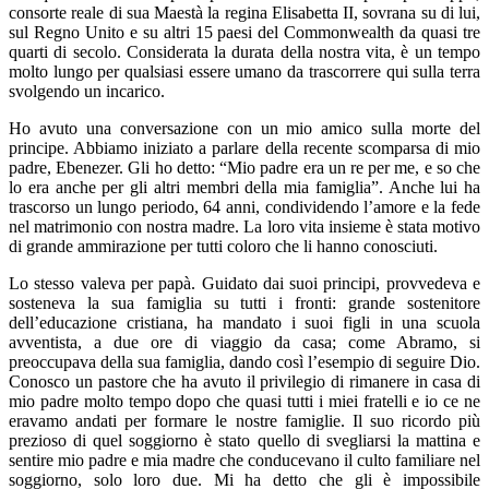
consorte reale di sua Maestà la regina Elisabetta II, sovrana su di lui,
sul Regno Unito e su altri 15 paesi del Commonwealth da quasi tre
quarti di secolo. Considerata la durata della nostra vita, è un tempo
molto lungo per qualsiasi essere umano da trascorrere qui sulla terra
svolgendo un incarico.
Ho avuto una conversazione con un mio amico sulla morte del
principe. Abbiamo iniziato a parlare della recente scomparsa di mio
padre, Ebenezer. Gli ho detto: “Mio padre era un re per me, e so che
lo era anche per gli altri membri della mia famiglia”. Anche lui ha
trascorso un lungo periodo, 64 anni, condividendo l’amore e la fede
nel matrimonio con nostra madre. La loro vita insieme è stata motivo
di grande ammirazione per tutti coloro che li hanno conosciuti.
Lo stesso valeva per papà. Guidato dai suoi principi, provvedeva e
sosteneva la sua famiglia su tutti i fronti: grande sostenitore
dell’educazione cristiana, ha mandato i suoi figli in una scuola
avventista, a due ore di viaggio da casa; come Abramo, si
preoccupava della sua famiglia, dando così l’esempio di seguire Dio.
Conosco un pastore che ha avuto il privilegio di rimanere in casa di
mio padre molto tempo dopo che quasi tutti i miei fratelli e io ce ne
eravamo andati per formare le nostre famiglie. Il suo ricordo più
prezioso di quel soggiorno è stato quello di svegliarsi la mattina e
sentire mio padre e mia madre che conducevano il culto familiare nel
soggiorno, solo loro due. Mi ha detto che gli è impossibile