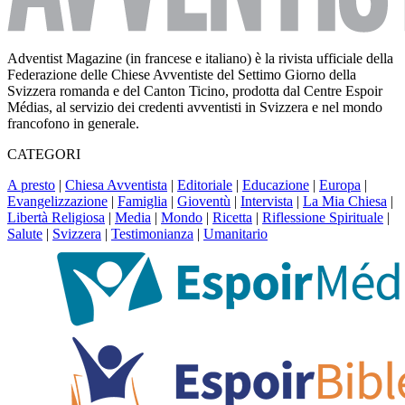
Adventist Magazine (in francese e italiano) è la rivista ufficiale della
Federazione delle Chiese Avventiste del Settimo Giorno della
Svizzera romanda e del Canton Ticino, prodotta dal Centre Espoir
Médias, al servizio dei credenti avventisti in Svizzera e nel mondo
francofono in generale.
CATEGORI
A presto
|
Chiesa Avventista
|
Editoriale
|
Educazione
|
Europa
|
Evangelizzazione
|
Famiglia
|
Gioventù
|
Intervista
|
La Mia Chiesa
|
Libertà Religiosa
|
Media
|
Mondo
|
Ricetta
|
Riflessione Spirituale
|
Salute
|
Svizzera
|
Testimonianza
|
Umanitario