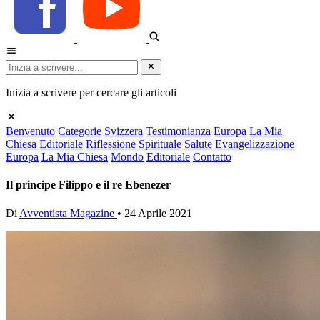
Inizia a scrivere per cercare gli articoli
Benvenuto
Categorie
Svizzera
Testimonianza
Europa
La Mia
Chiesa
Editoriale
Riflessione Spirituale
Salute
Evangelizzazione
Europa
La Mia Chiesa
Mondo
Editoriale
Contatto
Il principe Filippo e il re Ebenezer
Di
Avventista Magazine
•
24 Aprile 2021