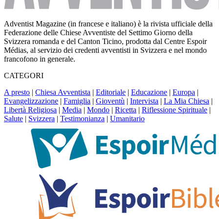
Adventist Magazine (in francese e italiano) è la rivista ufficiale della
Federazione delle Chiese Avventiste del Settimo Giorno della
Svizzera romanda e del Canton Ticino, prodotta dal Centre Espoir
Médias, al servizio dei credenti avventisti in Svizzera e nel mondo
francofono in generale.
CATEGORI
A presto
|
Chiesa Avventista
|
Editoriale
|
Educazione
|
Europa
|
Evangelizzazione
|
Famiglia
|
Gioventù
|
Intervista
|
La Mia Chiesa
|
Libertà Religiosa
|
Media
|
Mondo
|
Ricetta
|
Riflessione Spirituale
|
Salute
|
Svizzera
|
Testimonianza
|
Umanitario