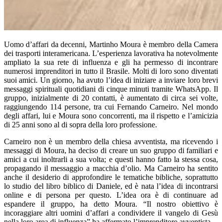
Uomo d’affari da decenni, Martinho Moura è membro della Camera
dei trasporti interamericana. L’esperienza lavorativa ha notevolmente
ampliato la sua rete di influenza e gli ha permesso di incontrare
numerosi imprenditori in tutto il Brasile. Molti di loro sono diventati
suoi amici. Un giorno, ha avuto l’idea di iniziare a inviare loro brevi
messaggi spirituali quotidiani di cinque minuti tramite WhatsApp. Il
gruppo, inizialmente di 20 contatti, è aumentato di circa sei volte,
raggiungendo 114 persone, tra cui Fernando Carneiro. Nel mondo
degli affari, lui e Moura sono concorrenti, ma il rispetto e l’amicizia
di 25 anni sono al di sopra della loro professione.
Carneiro non è un membro della chiesa avventista, ma ricevendo i
messaggi di Moura, ha deciso di creare un suo gruppo di familiari e
amici a cui inoltrarli a sua volta; e questi hanno fatto la stessa cosa,
propagando il messaggio a macchia d’olio. Ma Carneiro ha sentito
anche il desiderio di approfondire le tematiche bibliche, soprattutto
lo studio del libro biblico di Daniele, ed è nata l’idea di incontrarsi
online e di persona per questo. L’idea ora è di continuare ad
espandere il gruppo, ha detto Moura. “Il nostro obiettivo è
incoraggiare altri uomini d’affari a condividere il vangelo di Gesù
nella loro area di influenza” ha affermato l’imprenditore avventista.