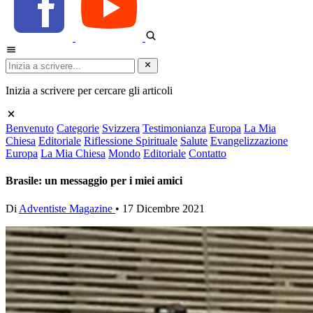
Inizia a scrivere per cercare gli articoli
Benvenuto
Categorie
Svizzera
Testimonianza
Europa
La Mia
Chiesa
Editoriale
Riflessione Spirituale
Salute
Evangelizzazione
Europa
La Mia Chiesa
Mondo
Editoriale
Contatto
Brasile: un messaggio per i miei amici
Di
Adventiste Magazine
•
17 Dicembre 2021