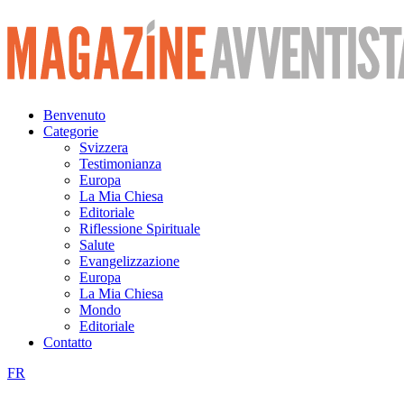
Vai
al
contenuto
Benvenuto
Categorie
Svizzera
Testimonianza
Europa
La Mia Chiesa
Editoriale
Riflessione Spirituale
Salute
Evangelizzazione
Europa
La Mia Chiesa
Mondo
Editoriale
Contatto
FR