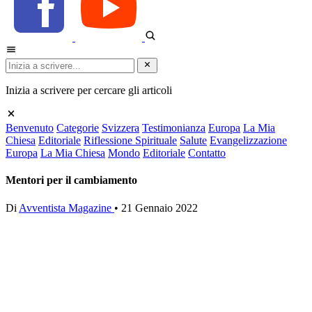
Inizia a scrivere per cercare gli articoli
Benvenuto
Categorie
Svizzera
Testimonianza
Europa
La Mia
Chiesa
Editoriale
Riflessione Spirituale
Salute
Evangelizzazione
Europa
La Mia Chiesa
Mondo
Editoriale
Contatto
Mentori per il cambiamento
Di
Avventista Magazine
•
21 Gennaio 2022