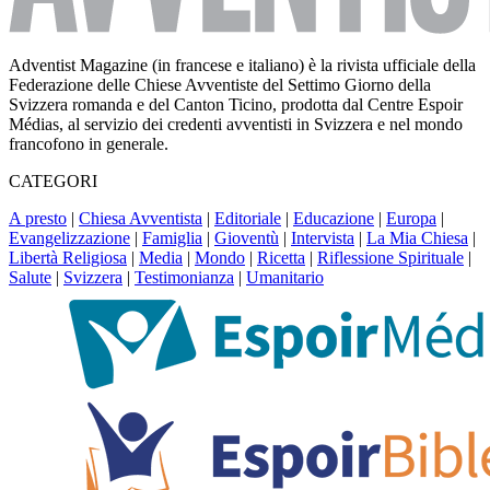
Adventist Magazine (in francese e italiano) è la rivista ufficiale della
Federazione delle Chiese Avventiste del Settimo Giorno della
Svizzera romanda e del Canton Ticino, prodotta dal Centre Espoir
Médias, al servizio dei credenti avventisti in Svizzera e nel mondo
francofono in generale.
CATEGORI
A presto
|
Chiesa Avventista
|
Editoriale
|
Educazione
|
Europa
|
Evangelizzazione
|
Famiglia
|
Gioventù
|
Intervista
|
La Mia Chiesa
|
Libertà Religiosa
|
Media
|
Mondo
|
Ricetta
|
Riflessione Spirituale
|
Salute
|
Svizzera
|
Testimonianza
|
Umanitario