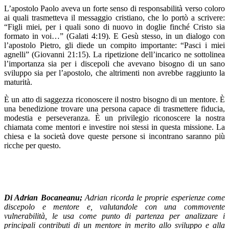
L’apostolo Paolo aveva un forte senso di responsabilità verso coloro
ai quali trasmetteva il messaggio cristiano, che lo portò a scrivere:
“Figli miei, per i quali sono di nuovo in doglie finché Cristo sia
formato in voi…” (Galati 4:19). E Gesù stesso, in un dialogo con
l’apostolo Pietro, gli diede un compito importante: “Pasci i miei
agnelli” (Giovanni 21:15). La ripetizione dell’incarico ne sottolinea
l’importanza sia per i discepoli che avevano bisogno di un sano
sviluppo sia per l’apostolo, che altrimenti non avrebbe raggiunto la
maturità.
È un atto di saggezza riconoscere il nostro bisogno di un mentore. È
una benedizione trovare una persona capace di trasmettere fiducia,
modestia e perseveranza. È un privilegio riconoscere la nostra
chiamata come mentori e investire noi stessi in questa missione. La
chiesa e la società dove queste persone si incontrano saranno più
ricche per questo.
Di Adrian Bocaneanu;
Adrian ricorda le proprie esperienze come
discepolo e mentore e, valutandole con una commovente
vulnerabilità, le usa come punto di partenza per analizzare i
principali contributi di un mentore in merito allo sviluppo e alla