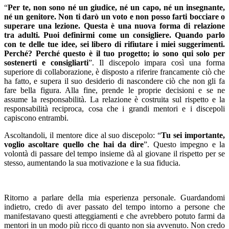
“
Per te, non sono né un giudice, né un capo, né un insegnante,
né un genitore. Non ti darò un voto e non posso farti bocciare o
superare una lezione. Questa è una nuova forma di relazione
tra adulti. Puoi definirmi come un consigliere. Quando parlo
con te delle tue idee, sei libero di rifiutare i miei suggerimenti.
Perché? Perché questo è il tuo progetto; io sono qui solo per
sostenerti e consigliarti
”. Il discepolo impara così una forma
superiore di collaborazione, è disposto a riferire francamente ciò che
ha fatto, e supera il suo desiderio di nascondere ciò che non gli fa
fare bella figura. Alla fine, prende le proprie decisioni e se ne
assume la responsabilità. La relazione è costruita sul rispetto e la
responsabilità reciproca, cosa che i grandi mentori e i discepoli
capiscono entrambi.
Ascoltandoli, il mentore dice al suo discepolo: “
Tu sei importante,
voglio ascoltare quello che hai da dire
”. Questo impegno e la
volontà di passare del tempo insieme dà al giovane il rispetto per se
stesso, aumentando la sua motivazione e la sua fiducia.
Ritorno a parlare della mia esperienza personale. Guardandomi
indietro, credo di aver passato del tempo intorno a persone che
manifestavano questi atteggiamenti e che avrebbero potuto farmi da
mentori in un modo più ricco di quanto non sia avvenuto. Non credo