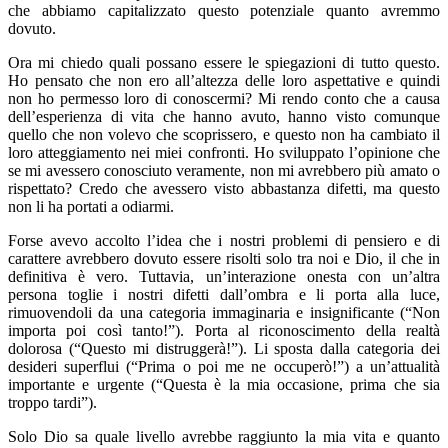
che abbiamo capitalizzato questo potenziale quanto avremmo
dovuto.
Ora mi chiedo quali possano essere le spiegazioni di tutto questo.
Ho pensato che non ero all’altezza delle loro aspettative e quindi
non ho permesso loro di conoscermi? Mi rendo conto che a causa
dell’esperienza di vita che hanno avuto, hanno visto comunque
quello che non volevo che scoprissero, e questo non ha cambiato il
loro atteggiamento nei miei confronti. Ho sviluppato l’opinione che
se mi avessero conosciuto veramente, non mi avrebbero più amato o
rispettato? Credo che avessero visto abbastanza difetti, ma questo
non li ha portati a odiarmi.
Forse avevo accolto l’idea che i nostri problemi di pensiero e di
carattere avrebbero dovuto essere risolti solo tra noi e Dio, il che in
definitiva è vero. Tuttavia, un’interazione onesta con un’altra
persona toglie i nostri difetti dall’ombra e li porta alla luce,
rimuovendoli da una categoria immaginaria e insignificante (“Non
importa poi così tanto!”). Porta al riconoscimento della realtà
dolorosa (“Questo mi distruggerà!”). Li sposta dalla categoria dei
desideri superflui (“Prima o poi me ne occuperò!”) a un’attualità
importante e urgente (“Questa è la mia occasione, prima che sia
troppo tardi”).
Solo Dio sa quale livello avrebbe raggiunto la mia vita e quanto