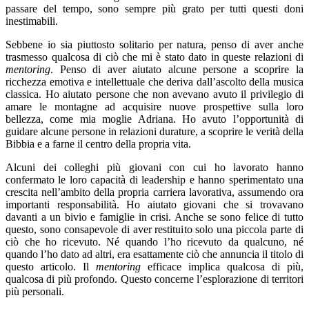
passare del tempo, sono sempre più grato per tutti questi doni
inestimabili.
Sebbene io sia piuttosto solitario per natura, penso di aver anche
trasmesso qualcosa di ciò che mi è stato dato in queste relazioni di
mentoring
. Penso di aver aiutato alcune persone a scoprire la
ricchezza emotiva e intellettuale che deriva dall’ascolto della musica
classica. Ho aiutato persone che non avevano avuto il privilegio di
amare le montagne ad acquisire nuove prospettive sulla loro
bellezza, come mia moglie Adriana. Ho avuto l’opportunità di
guidare alcune persone in relazioni durature, a scoprire le verità della
Bibbia e a farne il centro della propria vita.
Alcuni dei colleghi più giovani con cui ho lavorato hanno
confermato le loro capacità di leadership e hanno sperimentato una
crescita nell’ambito della propria carriera lavorativa, assumendo ora
importanti responsabilità. Ho aiutato giovani che si trovavano
davanti a un bivio e famiglie in crisi. Anche se sono felice di tutto
questo, sono consapevole di aver restituito solo una piccola parte di
ciò che ho ricevuto. Né quando l’ho ricevuto da qualcuno, né
quando l’ho dato ad altri, era esattamente ciò che annuncia il titolo di
questo articolo. Il
mentoring
efficace implica qualcosa di più,
qualcosa di più profondo. Questo concerne l’esplorazione di territori
più personali.