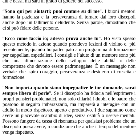
alti e bassi, ma sarà in grado di godere del successo.
“
Sono qui per aiutarti; puoi contare su di me
”. I buoni mentori
hanno la pazienza e la perseveranza di tornare dai loro discepoli
anche dopo un fallimento deludente. Senza parole, dimostrano che
ci si può fidare delle persone.
“
Ecco come faccio io; adesso prova anche tu
”. Ho visto spesso
questo metodo in azione quando prendevo lezioni di violino e, più
recentemente, quando ho partecipato a un programma di formazione
per cappellani ospedalieri. I consigli e l’aiuto di un mentore sono più
che una dimostrazione dello sviluppo delle abilità o delle
competenze che devono essere padroneggiate. È un messaggio non
verbale che ispira coraggio, perseveranza e desiderio di crescita e
formazione.
“
Non importa quanto siano impegnative le tue domande, sarai
sempre libero di porle
”. Se il discepolo ha fiducia nell’esprimere i
propri pensieri problematici, non solo chiarirà i dubbi e le paure che
possono in seguito imbarazzarlo, ma imparerà a interagire con un
adulto in modo rispettoso, aperto e produttivo. I due sapranno come
avere un piacevole scambio di idee, senza ostilità o riserve mentali.
Possono fungere da cassa di risonanza per qualsiasi problema che un
discepolo possa avere, a condizione che anche il tempo del mentore
venga rispettato.