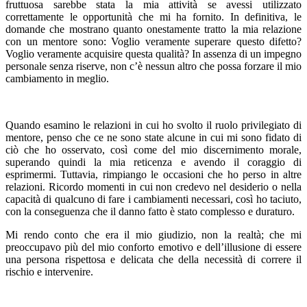
fruttuosa sarebbe stata la mia attività se avessi utilizzato
correttamente le opportunità che mi ha fornito. In definitiva, le
domande che mostrano quanto onestamente tratto la mia relazione
con un mentore sono: Voglio veramente superare questo difetto?
Voglio veramente acquisire questa qualità? In assenza di un impegno
personale senza riserve, non c’è nessun altro che possa forzare il mio
cambiamento in meglio.
Quando esamino le relazioni in cui ho svolto il ruolo privilegiato di
mentore, penso che ce ne sono state alcune in cui mi sono fidato di
ciò che ho osservato, così come del mio discernimento morale,
superando quindi la mia reticenza e avendo il coraggio di
esprimermi. Tuttavia, rimpiango le occasioni che ho perso in altre
relazioni. Ricordo momenti in cui non credevo nel desiderio o nella
capacità di qualcuno di fare i cambiamenti necessari, così ho taciuto,
con la conseguenza che il danno fatto è stato complesso e duraturo.
Mi rendo conto che era il mio giudizio, non la realtà; che mi
preoccupavo più del mio conforto emotivo e dell’illusione di essere
una persona rispettosa e delicata che della necessità di correre il
rischio e intervenire.