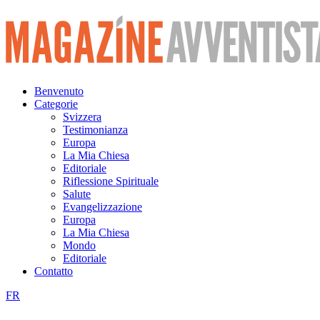
Vai
al
contenuto
Benvenuto
Categorie
Svizzera
Testimonianza
Europa
La Mia Chiesa
Editoriale
Riflessione Spirituale
Salute
Evangelizzazione
Europa
La Mia Chiesa
Mondo
Editoriale
Contatto
FR