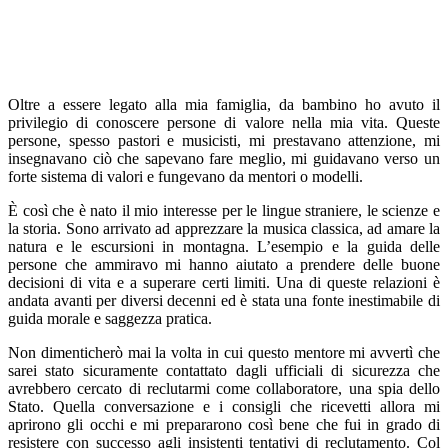
Oltre a essere legato alla mia famiglia, da bambino ho avuto il
privilegio di conoscere persone di valore nella mia vita. Queste
persone, spesso pastori e musicisti, mi prestavano attenzione, mi
insegnavano ciò che sapevano fare meglio, mi guidavano verso un
forte sistema di valori e fungevano da mentori o modelli.
È così che è nato il mio interesse per le lingue straniere, le scienze e
la storia. Sono arrivato ad apprezzare la musica classica, ad amare la
natura e le escursioni in montagna. L’esempio e la guida delle
persone che ammiravo mi hanno aiutato a prendere delle buone
decisioni di vita e a superare certi limiti. Una di queste relazioni è
andata avanti per diversi decenni ed è stata una fonte inestimabile di
guida morale e saggezza pratica.
Non dimenticherò mai la volta in cui questo mentore mi avvertì che
sarei stato sicuramente contattato dagli ufficiali di sicurezza che
avrebbero cercato di reclutarmi come collaboratore, una spia dello
Stato. Quella conversazione e i consigli che ricevetti allora mi
aprirono gli occhi e mi prepararono così bene che fui in grado di
resistere con successo agli insistenti tentativi di reclutamento. Col