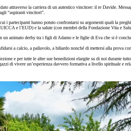
ato attraverso la carriera di un autentico vincitore: il re Davide. Mes
agli “aspiranti vincitori”.
cui i partecipanti hanno potuto confrontarsi su argomenti quali la pregh
 l’UICCA e l’EUD) e la salute (con membri della Fondazione Vita e Salu
in un animato derby tra i figli di Adamo e le figlie di Eva che si è concl
sfidarsi a calcio, a pallavolo, a biliardo nonché di mettersi alla prova 
zione e per tutte le altre sue benedizioni elargite su di noi durante tutt
azzi di vivere un’esperienza davvero formativa a livello spirituale e rel