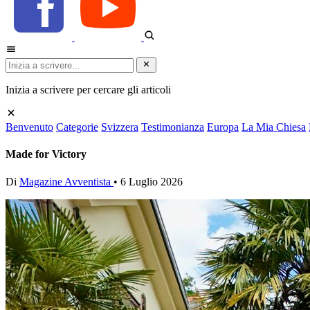
Inizia a scrivere per cercare gli articoli
Benvenuto
Categorie
Svizzera
Testimonianza
Europa
La Mia Chiesa
Made for Victory
Di
Magazine Avventista
•
6 Luglio 2026