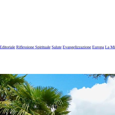
Editoriale
Riflessione Spirituale
Salute
Evangelizzazione
Europa
La Mi