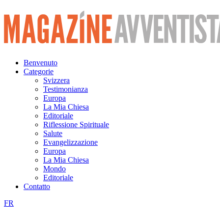
Vai
al
contenuto
Benvenuto
Categorie
Svizzera
Testimonianza
Europa
La Mia Chiesa
Editoriale
Riflessione Spirituale
Salute
Evangelizzazione
Europa
La Mia Chiesa
Mondo
Editoriale
Contatto
FR