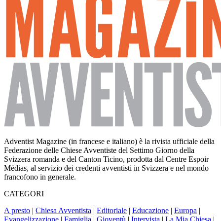
Adventist Magazine (in francese e italiano) è la rivista ufficiale della
Federazione delle Chiese Avventiste del Settimo Giorno della
Svizzera romanda e del Canton Ticino, prodotta dal Centre Espoir
Médias, al servizio dei credenti avventisti in Svizzera e nel mondo
francofono in generale.
CATEGORI
A presto
|
Chiesa Avventista
|
Editoriale
|
Educazione
|
Europa
|
Evangelizzazione
|
Famiglia
|
Gioventù
|
Intervista
|
La Mia Chiesa
|