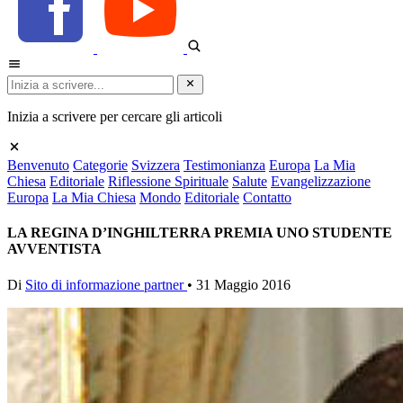
Inizia a scrivere per cercare gli articoli
Benvenuto
Categorie
Svizzera
Testimonianza
Europa
La Mia
Chiesa
Editoriale
Riflessione Spirituale
Salute
Evangelizzazione
Europa
La Mia Chiesa
Mondo
Editoriale
Contatto
LA REGINA D’INGHILTERRA PREMIA UNO STUDENTE
AVVENTISTA
Di
Sito di informazione partner
•
31 Maggio 2016