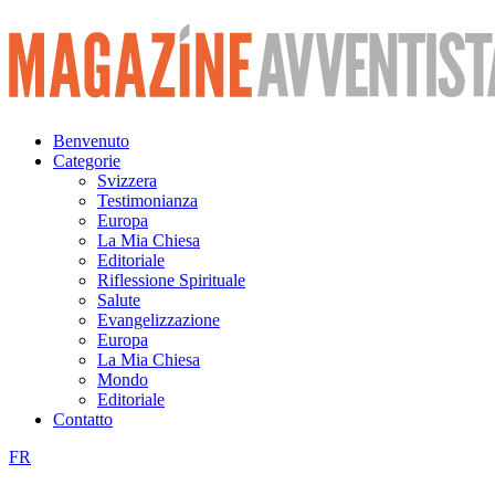
Vai
al
contenuto
Benvenuto
Categorie
Svizzera
Testimonianza
Europa
La Mia Chiesa
Editoriale
Riflessione Spirituale
Salute
Evangelizzazione
Europa
La Mia Chiesa
Mondo
Editoriale
Contatto
FR