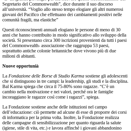
Segretario del Commonwealth”, dice durante il suo discorso
all’università. “Voglio allo stesso tempo elogiare gli altri numerosi
giovani del Pacifico che effettuano dei cambiamenti positivi nelle
comunità fragili, ma elastiche”
Questi riconoscimenti annuali elogiano le persone di meno di 30
anni che hanno contribuito in modo significativo allo sviluppo della
società. Si presentano circa 300 iscrizioni provenienti da tutti i paesi
del Commonwealth- associazione che raggruppa 53 paesi,
soprattutto antiche colonie britanniche dove vivono più di due
milioni di abitanti.
Nuove opportunià
La
Fondazione delle Borse di Studio Karma
sostiene gli adolescenti
che si distinguono in tre campi: la leadership, gli studi e la disciplina.
Bal Karma spiega che circa il 75-80% sono ragazze. “C’è un
cambio nella motivazione e nei valori, perché ora le famiglie
incoraggiano le ragazze così come i ragazzi”, spiega.
La Fondazione sostiene anche delle istituzioni nel campo
dell’educazione: ciò permette ad alcune di esse di proporre dei corsi
di informatica per la prima volta. Inoltre, la Fondazione realizza
delle campagne di sensibilizzazione per quanto riguarda la salute
(igiene, stile di vita, etc.) e lavora affinché i giovani abbandonino