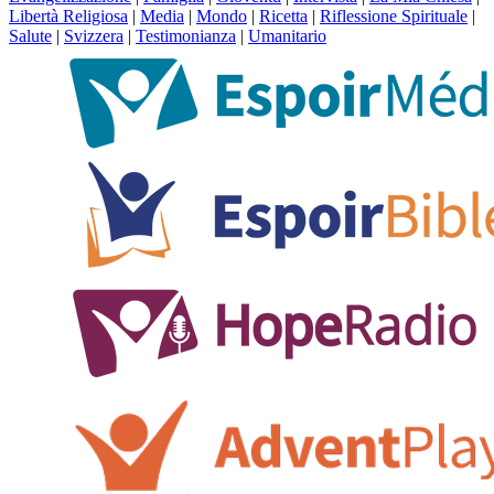
Libertà Religiosa
|
Media
|
Mondo
|
Ricetta
|
Riflessione Spirituale
|
Salute
|
Svizzera
|
Testimonianza
|
Umanitario