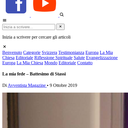
Inizia a scrivere per cercare gli articoli
Benvenuto
Categorie
Svizzera
Testimonianza
Europa
La Mia
Chiesa
Editoriale
Riflessione Spirituale
Salute
Evangelizzazione
Europa
La Mia Chiesa
Mondo
Editoriale
Contatto
La mia fede – Battesimo di Stassi
Di
Avventista Magazine
•
9 Ottobre 2019