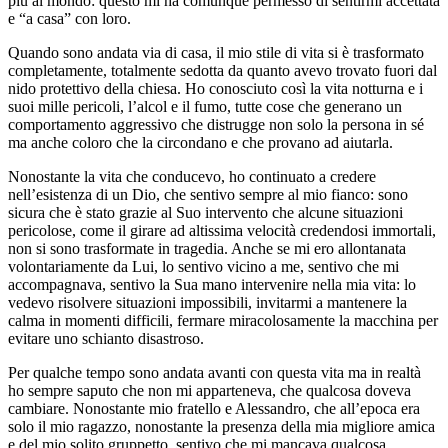
più al mondo: questo mi ha comunque permesso di sentirmi accettata
e “a casa” con loro.
Quando sono andata via di casa, il mio stile di vita si è trasformato
completamente, totalmente sedotta da quanto avevo trovato fuori dal
nido protettivo della chiesa. Ho conosciuto così la vita notturna e i
suoi mille pericoli, l’alcol e il fumo, tutte cose che generano un
comportamento aggressivo che distrugge non solo la persona in sé
ma anche coloro che la circondano e che provano ad aiutarla.
Nonostante la vita che conducevo, ho continuato a credere
nell’esistenza di un Dio, che sentivo sempre al mio fianco: sono
sicura che è stato grazie al Suo intervento che alcune situazioni
pericolose, come il girare ad altissima velocità credendosi immortali,
non si sono trasformate in tragedia. Anche se mi ero allontanata
volontariamente da Lui, lo sentivo vicino a me, sentivo che mi
accompagnava, sentivo la Sua mano intervenire nella mia vita: lo
vedevo risolvere situazioni impossibili, invitarmi a mantenere la
calma in momenti difficili, fermare miracolosamente la macchina per
evitare uno schianto disastroso.
Per qualche tempo sono andata avanti con questa vita ma in realtà
ho sempre saputo che non mi apparteneva, che qualcosa doveva
cambiare. Nonostante mio fratello e Alessandro, che all’epoca era
solo il mio ragazzo, nonostante la presenza della mia migliore amica
e del mio solito gruppetto, sentivo che mi mancava qualcosa.