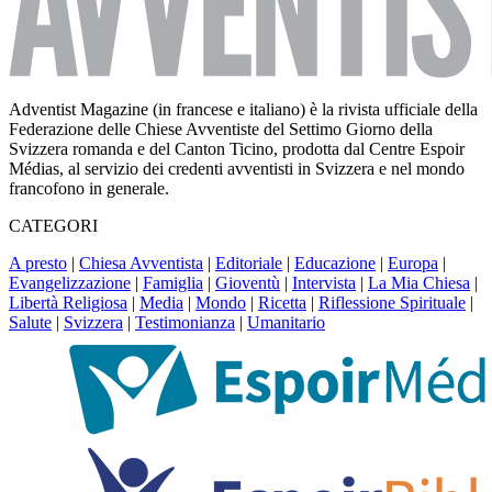
Adventist Magazine (in francese e italiano) è la rivista ufficiale della
Federazione delle Chiese Avventiste del Settimo Giorno della
Svizzera romanda e del Canton Ticino, prodotta dal Centre Espoir
Médias, al servizio dei credenti avventisti in Svizzera e nel mondo
francofono in generale.
CATEGORI
A presto
|
Chiesa Avventista
|
Editoriale
|
Educazione
|
Europa
|
Evangelizzazione
|
Famiglia
|
Gioventù
|
Intervista
|
La Mia Chiesa
|
Libertà Religiosa
|
Media
|
Mondo
|
Ricetta
|
Riflessione Spirituale
|
Salute
|
Svizzera
|
Testimonianza
|
Umanitario