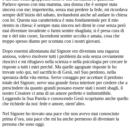
Parlavo spesso con mia mamma, una donna che è sempre stata
sincera con me; imperterrita, senza mai perdere la fede, mi ricordava
sempre dell’inizio del sabato, invitandomi anche ad andare in chiesa
con lei. Questa sua caratteristica è stata fondamentale per il mio
rientro in chiesa: è sempre stata sincera nel dirmi le cose senza però
mai diventare invadente o farmi sentire sbagliata; si è presa cura di
me e del mio cuore, facendomi sentire accolta e amata, cosa che
troppo spesso diamo per scontata con i nostri giovani.
Dopo essermi allontanata dal Signore ero diventata una ragazza
ansiosa, volevo risolvere tutti i problemi da sola senza ovviamente
riuscirci e mi rifugiavo nella scienza e nella psicologia per cercare le
risposte a tutti i miei perché. Ma quelle agognate risposte le ho
trovate solo qui, nel sacrificio di Gesù, nel Suo perdono, nella
speranza della vita eterna. Serve coraggio per accettare il perdono
totale del Signore, serve una grande forza interiore per credere che a
prescindere da quanto grandi possano essere stati i nostri sbagli, il
nostro Creatore ci ama di un amore perfetto e indistruttibile.
Leggendo la Sua Parola e conoscendo Gesù scopriamo anche quello
che richiede da noi: fede e amore, nient’altro.
Nel Signore ho trovato una pace che non avevo mai conosciuto
prima d’ora, una pace che mi ha anche permesso di diventare la
persona che sono oggi.