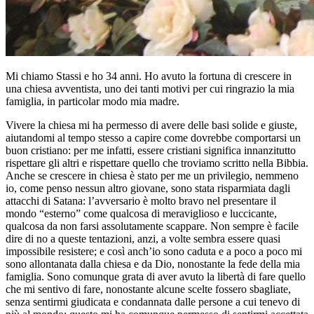
Mi chiamo Stassi e ho 34 anni. Ho avuto la fortuna di crescere in
una chiesa avventista, uno dei tanti motivi per cui ringrazio la mia
famiglia, in particolar modo mia madre.
Vivere la chiesa mi ha permesso di avere delle basi solide e giuste,
aiutandomi al tempo stesso a capire come dovrebbe comportarsi un
buon cristiano: per me infatti, essere cristiani significa innanzitutto
rispettare gli altri e rispettare quello che troviamo scritto nella Bibbia.
Anche se crescere in chiesa è stato per me un privilegio, nemmeno
io, come penso nessun altro giovane, sono stata risparmiata dagli
attacchi di Satana: l’avversario è molto bravo nel presentare il
mondo “esterno” come qualcosa di meraviglioso e luccicante,
qualcosa da non farsi assolutamente scappare. Non sempre è facile
dire di no a queste tentazioni, anzi, a volte sembra essere quasi
impossibile resistere; e così anch’io sono caduta e a poco a poco mi
sono allontanata dalla chiesa e da Dio, nonostante la fede della mia
famiglia. Sono comunque grata di aver avuto la libertà di fare quello
che mi sentivo di fare, nonostante alcune scelte fossero sbagliate,
senza sentirmi giudicata e condannata dalle persone a cui tenevo di