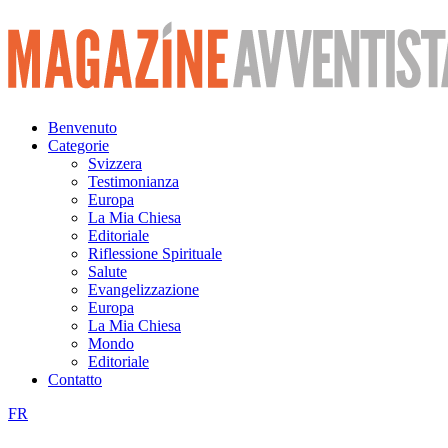
Vai
al
contenuto
Benvenuto
Categorie
Svizzera
Testimonianza
Europa
La Mia Chiesa
Editoriale
Riflessione Spirituale
Salute
Evangelizzazione
Europa
La Mia Chiesa
Mondo
Editoriale
Contatto
FR