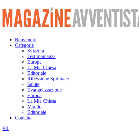
Vai
al
contenuto
Benvenuto
Categorie
Svizzera
Testimonianza
Europa
La Mia Chiesa
Editoriale
Riflessione Spirituale
Salute
Evangelizzazione
Europa
La Mia Chiesa
Mondo
Editoriale
Contatto
FR