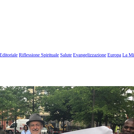
Editoriale
Riflessione Spirituale
Salute
Evangelizzazione
Europa
La Mi