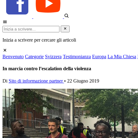
Inizia a scrivere per cercare gli articoli
Benvenuto
Categorie
Svizzera
Testimonianza
Europa
La Mia Chiesa
In marcia contro l’escalation della violenza
Di
Sito di informazione partner
•
22 Giugno 2019