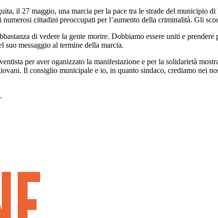
guita, il 27 maggio, una marcia per la pace tra le strade del municipio 
ai numerosi cittadini preoccupati per l’aumento della criminalità. Gli sco
 abbastanza di vedere la gente morire. Dobbiamo essere uniti e prendere 
el suo messaggio al termine della marcia.
vventista per aver oganizzato la manifestazione e per la solidarietà most
vani. Il consiglio municipale e io, in quanto sindaco, crediamo nei nostr
.