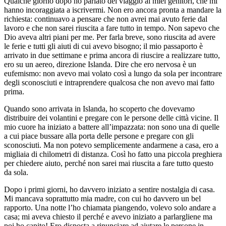
Qualche giorno dopo ho parlato del viaggio ai miei genitori, che mi
hanno incoraggiata a iscrivermi. Non ero ancora pronta a mandare la
richiesta: continuavo a pensare che non avrei mai avuto ferie dal
lavoro e che non sarei riuscita a fare tutto in tempo. Non sapevo che
Dio aveva altri piani per me. Per farla breve, sono riuscita ad avere
le ferie e tutti gli aiuti di cui avevo bisogno; il mio passaporto è
arrivato in due settimane e prima ancora di riuscire a realizzare tutto,
ero su un aereo, direzione Islanda. Dire che ero nervosa è un
eufemismo: non avevo mai volato così a lungo da sola per incontrare
degli sconosciuti e intraprendere qualcosa che non avevo mai fatto
prima.
Quando sono arrivata in Islanda, ho scoperto che dovevamo
distribuire dei volantini e pregare con le persone delle città vicine. Il
mio cuore ha iniziato a battere all’impazzata: non sono una di quelle
a cui piace bussare alla porta delle persone e pregare con gli
sconosciuti. Ma non potevo semplicemente andarmene a casa, ero a
migliaia di chilometri di distanza. Così ho fatto una piccola preghiera
per chiedere aiuto, perché non sarei mai riuscita a fare tutto questo
da sola.
Dopo i primi giorni, ho davvero iniziato a sentire nostalgia di casa.
Mi mancava soprattutto mia madre, con cui ho davvero un bel
rapporto. Una notte l’ho chiamata piangendo, volevo solo andare a
casa; mi aveva chiesto il perché e avevo iniziato a parlargliene ma
poi ho capito! Ero disposta a rinunciare ad aiutare le persone in