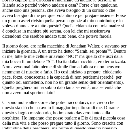
Islanda solo perché volevo andare a casa? Forse c’era qualcuno,
anche solo una persona, che aveva bisogno di un sorriso o che
aveva bisogno di me per quel volantino e per pregare insieme. Forse
un giorno avrei rivisto quella persona grazie al mio contributo; e io
volevo rinunciare a tutto questo? Quella chiamata con mia madre si
è conclusa in maniera più serena, con lei che mi rassicurava
dicendomi che sarebbe andato tutto bene, che potevo farcela.
Il giorno dopo, ero nella macchina di Jonathan Walter, e stavamo per
iniziare la giornata. A un tratto ha detto: “Sarah, sei pronta?”. Dentro
di me, tutte le mie cellule urlavano “NO!” ma quello che uscì dalla
mia bocca fu un debole “Sì”. Uscita dalla macchina, ero terrorizzata.
Non avevo mai fatto niente di simile fino ad allora e non pensavo
nemmeno di riuscire a farlo. Ho così iniziato a pregare, chiedendo
pace, forza, conoscenza e la capacità di non perdermi (perché, per
quanto odi ammetterlo, non ho un grande senso dell’orientamento).
Quella preghiera mi ha subito dato tanta serenità, una serenità che
non avevo mai sperimentato!
Ci sono molte altre storie che potrei raccontarvi, ma credo che
questo sia ciò che ha avuto il maggior impatto su di me. Durante
questo viaggio missionario, ho imparato davvero tanto sulla
preghiera. Ho imparato che posso parlare a Dio di ogni piccola cosa
della mia vita e che posso pregare tutto il giorno. Sono crescita con
l’abitudine della preghiera, ma prima di questo viaggio pregavo