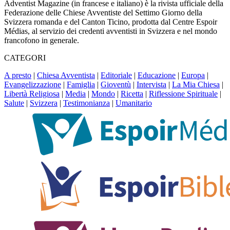
Adventist Magazine (in francese e italiano) è la rivista ufficiale della
Federazione delle Chiese Avventiste del Settimo Giorno della
Svizzera romanda e del Canton Ticino, prodotta dal Centre Espoir
Médias, al servizio dei credenti avventisti in Svizzera e nel mondo
francofono in generale.
CATEGORI
A presto
|
Chiesa Avventista
|
Editoriale
|
Educazione
|
Europa
|
Evangelizzazione
|
Famiglia
|
Gioventù
|
Intervista
|
La Mia Chiesa
|
Libertà Religiosa
|
Media
|
Mondo
|
Ricetta
|
Riflessione Spirituale
|
Salute
|
Svizzera
|
Testimonianza
|
Umanitario