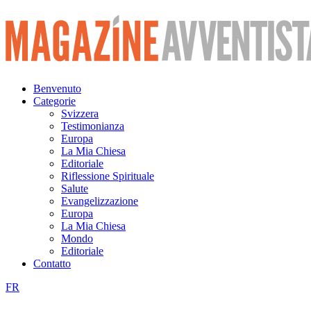
Vai
al
contenuto
Benvenuto
Categorie
Svizzera
Testimonianza
Europa
La Mia Chiesa
Editoriale
Riflessione Spirituale
Salute
Evangelizzazione
Europa
La Mia Chiesa
Mondo
Editoriale
Contatto
FR