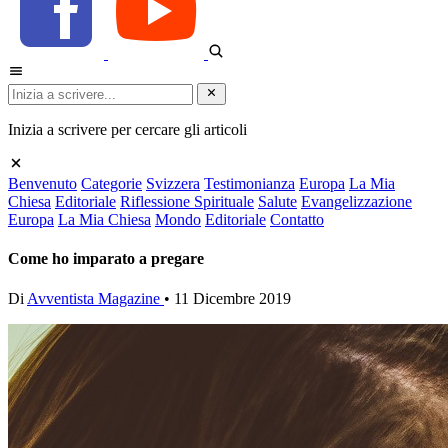
Inizia a scrivere per cercare gli articoli
Benvenuto
Categorie
Svizzera
Testimonianza
Europa
La Mia
Chiesa
Editoriale
Riflessione Spirituale
Salute
Evangelizzazione
Europa
La Mia Chiesa
Mondo
Editoriale
Contatto
Come ho imparato a pregare
Di
Avventista Magazine
•
11 Dicembre 2019