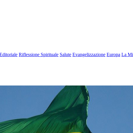
Editoriale
Riflessione Spirituale
Salute
Evangelizzazione
Europa
La Mi