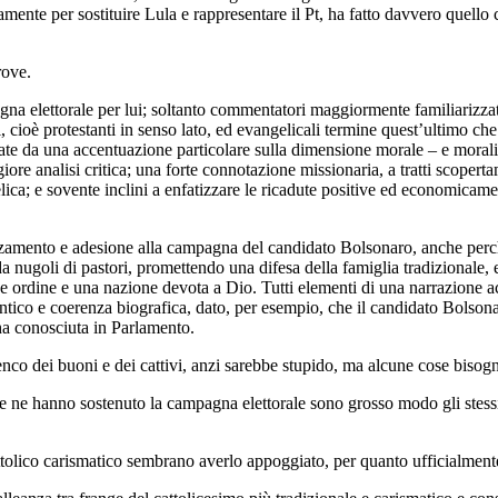
samente per sostituire Lula e rappresentare il Pt, ha fatto davvero quell
rove.
pagna elettorale per lui; soltanto commentatori maggiormente familiarizz
i, cioè protestanti in senso lato, ed evangelicali termine quest’ultimo 
ate da una accentuazione particolare sulla dimensione morale – e moralist
ore analisi critica; una forte connotazione missionaria, a tratti scoperta
ica; e sovente inclini a enfatizzare le ricadute positive ed economicame
zamento e adesione alla campagna del candidato Bolsonaro, anche perch
 da nugoli di pastori, promettendo una difesa della famiglia tradizional
e ordine e una nazione devota a Dio. Tutti elementi di una narrazione acc
ico e coerenza biografica, dato, per esempio, che il candidato Bolsonaro 
’ha conosciuta in Parlamento.
lenco dei buoni e dei cattivi, anzi sarebbe stupido, ma alcune cose biso
he ne hanno sostenuto la campagna elettorale sono grosso modo gli stess
tolico carismatico sembrano averlo appoggiato, per quanto ufficialmente 