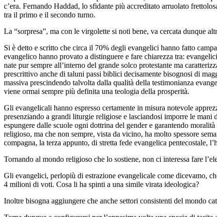
c’era. Fernando Haddad, lo sfidante più accreditato arruolato frettolo
tra il primo e il secondo turno.
La “sorpresa”, ma con le virgolette si noti bene, va cercata dunque alt
Si è detto e scritto che circa il 70% degli evangelici hanno fatto cam
evangelico hanno provato a distinguere e fare chiarezza tra: evangelic
nate pur sempre all’interno del grande solco protestante ma caratterizz
prescrittivo anche di taluni passi biblici decisamente bisognosi di maggi
massiva prescindendo talvolta dalla qualità della testimonianza evangel
viene ormai sempre più definita una teologia della prosperità.
Gli evangelicali hanno espresso certamente in misura notevole apprez
presenziando a grandi liturgie religiose e lasciandosi imporre le mani
espungere dalle scuole ogni dottrina del gender e garantendo moralità 
religioso, ma che non sempre, vista da vicino, ha molto spessore semant
compagna, la terza appunto, di stretta fede evangelica pentecostale, l
Tornando al mondo religioso che lo sostiene, non ci interessa fare l’e
Gli evangelici, perlopiù di estrazione evangelicale come dicevamo, c
4 milioni di voti. Cosa li ha spinti a una simile virata ideologica?
Inoltre bisogna aggiungere che anche settori consistenti del mondo cat