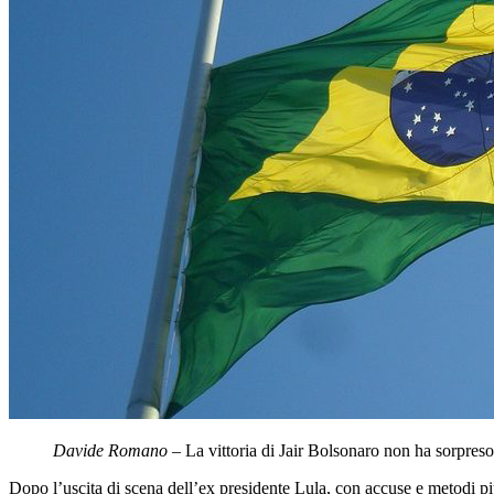
Davide Romano
– La vittoria di Jair Bolsonaro non ha sorpres
Dopo l’uscita di scena dell’ex presidente Lula, con accuse e metodi piu