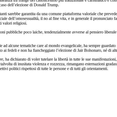
lleanza tra frange del cattolicesimo più tradizionale e carismatico e con
 caso dell’elezione di Donald Trump.
nti sarebbe garantita da una comune piattaforma valoriale che prevede:
ciale dell’omosessualità, il no al fine vita, e in generale il pronunciato 
 valori religiosi.
zioni pubbliche poco laiche, tendenzialmente avverse al pensiero liberale 
le ad alcune tematiche care al mondo evangelicale, ha sempre guardato c
o ai fedeli e non ha fiancheggiato l’elezione di Jair Bolsonaro, né di altr
re
, ha dichiarato di voler tutelare la libertà in tutte le sue manifestazioni
talvolta di inusitata violenza e rozzezza, rimangano esternazioni gradas
ivi politici rispettosi di tutte le persone e di tutti gli orientamenti.