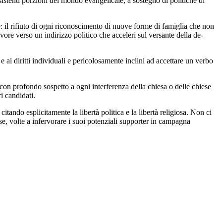
sistenti porzioni del mondo evangelicale, a sostegno di politiche di
 il rifiuto di ogni riconoscimento di nuove forme di famiglia che non
favore verso un indirizzo politico che acceleri sul versante della de-
e ai diritti individuali e pericolosamente inclini ad accettare un verbo
on profondo sospetto a ogni interferenza della chiesa o delle chiese
i candidati.
, citando esplicitamente la libertà politica e la libertà religiosa. Non ci
se, volte a infervorare i suoi potenziali supporter in campagna