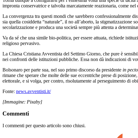
Torna dunque a configurarsi per l’ennesima volta una specie di tacita a
impronta conservatrice e talvolta marcatamente reazionaria, come nel
La convergenza tra questi mondi che sarebbero confessionalmente dista
sia quella cosiddetta “naturale”, il no all’aborto, la stigmatizzazione so
secolarizzazione e produca una società sempre più attenta a determinati
Va da sé che una simile bio-politica, per essere attuata, richiede istitu
religioso pervasivo.
La Chiesa Cristiana Avventista del Settimo Giorno, che pure è sensibi
nei confronti delle istituzioni pubbliche. Essa non dà indicazioni di vot
Bolsonaro per parte sua, nel suo primo discorso da presidente
in pecto
rimane che sperare che molte delle sue eccentriche prese di posizione, 
elettorale, e si volga, per contro, risolutamente al perseguimento di obiett
Fonte:
news.avventisti.it/
[Immagine: Pixaby]
Commenti
I commenti per questo articolo sono chiusi.