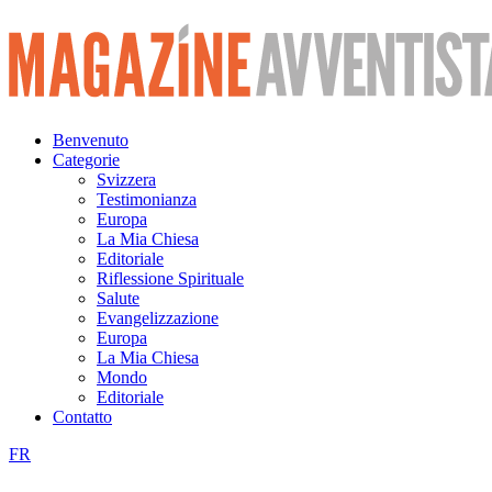
Vai
al
contenuto
Benvenuto
Categorie
Svizzera
Testimonianza
Europa
La Mia Chiesa
Editoriale
Riflessione Spirituale
Salute
Evangelizzazione
Europa
La Mia Chiesa
Mondo
Editoriale
Contatto
FR