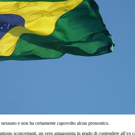
o nessuno e non ha certamente capovolto alcun pronostico.
ttosto sconcertanti, un vero antagonista in grado di contendere all’ex ca