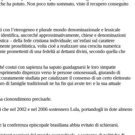
o che ha potuto. Non poco tutto sommato, visto il recupero conseguito
ati con l’eterogeneo e plurale mondo denominazionale e lessicale
che identifica, ancorché approssimativamente, chiese e denominazioni
ica – della fede cristiana individuale; un’enfasi sul carattere
mente proselitistica, volta cioè a realizzare una crescita numerica
nte promettenti di una fedeltà ai dettami divini, secondo quella che
é costui con sapienza ha saputo guadagnarsi le loro simpatie
e, esprimendo disprezzo verso le persone omosessuali, giurando di
uratamente studiata per catalizzare il consenso di un certo elettorato
di famiglie tradizionali ne ha fin qui avute tre: e la sua attuale
gna cionondimeno precisarle.
i che nel 2002 e nel 2006 sostennero Lula, portandogli in dote almeno
la conferenza episcopale brasiliana abbia evitato di schierarsi.