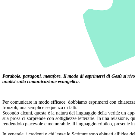
Parabole, paragoni, metafore. Il modo di esprimersi di Gesù si rivo
analisi sulla comunicazione evangelica.
Per comunicare in modo efficace, dobbiamo esprimerci con chiarezza e
fronzoli; una semplice sequenza di fatti.
Secondo alcuni, questa è la natura del linguaggio della verità: un appe
sua prosa ci sorprende con sottigliezze letterarie. In una relazione,
rendendolo piacevole e memorabile. Il linguaggio criptico, presente in t
In generale, i credenti e chi legge le Scritture sono abituati all’idea