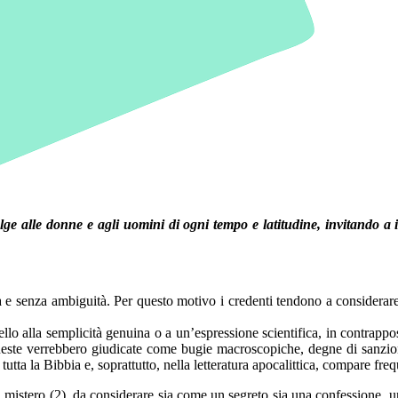
lge alle donne e agli uomini di ogni tempo e latitudine, invitando a 
 senza ambiguità. Per questo motivo i credenti tendono a considerare 
llo alla semplicità genuina o a un’espressione scientifica, in contrapposi
 queste verrebbero giudicate come bugie macroscopiche, degne di sanzione
utta la Bibbia e, soprattutto, nella letteratura apocalittica, compare fr
 del mistero (2), da considerare sia come un segreto sia una confessione,