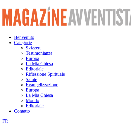
Vai
al
contenuto
Benvenuto
Categorie
Svizzera
Testimonianza
Europa
La Mia Chiesa
Editoriale
Riflessione Spirituale
Salute
Evangelizzazione
Europa
La Mia Chiesa
Mondo
Editoriale
Contatto
FR