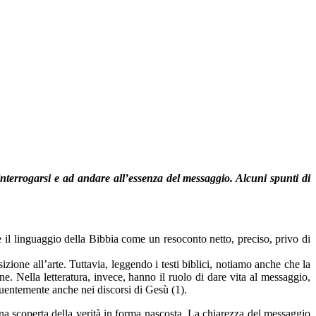
interrogarsi e ad andare all’essenza del messaggio. Alcuni spunti di
il linguaggio della Bibbia come un resoconto netto, preciso, privo di
zione all’arte. Tuttavia, leggendo i testi biblici, notiamo anche che la
. Nella letteratura, invece, hanno il ruolo di dare vita al messaggio,
equentemente anche nei discorsi di Gesù (1).
 una scoperta della verità in forma nascosta. La chiarezza del messaggio