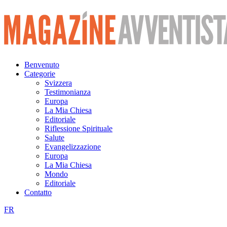
Vai
al
contenuto
Benvenuto
Categorie
Svizzera
Testimonianza
Europa
La Mia Chiesa
Editoriale
Riflessione Spirituale
Salute
Evangelizzazione
Europa
La Mia Chiesa
Mondo
Editoriale
Contatto
FR