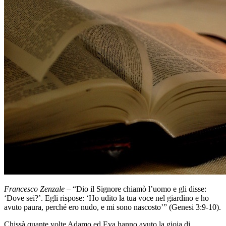
Francesco Zenzale
– “Dio il Signore chiamò l’uomo e gli disse:
‘Dove sei?’. Egli rispose: ‘Ho udito la tua voce nel giardino e ho
avuto paura, perché ero nudo, e mi sono nascosto’” (Genesi 3:9-10).
Chissà quante volte Adamo ed Eva hanno avuto la gioia di