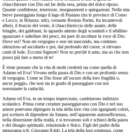
chiacchierare con Dio sul far della sera, prima del dolce riposo.
Quante confidenze, tenerezze, insegnamenti e spiegazioni. Nella mia
breve passeggiata lungo il lago di Pusiano (tra le province di Como
e Lecco, in Brianza. ndr), versante Bosisio Parini, fra incantevoli
alberi, il fruscio del vento, il chiacchiericcio delle anatre, delle
folaghe, dei gabbiani, lo sguardo attento degli scoiattoli e il sibillino
sguazzare e saltellare dei pesci, mi pare di ascoltare la voce di Dio:
Dove sei? Non mi vergogno e non mi nascondo, ma continuo
silenzioso ad ascoltarlo e poi, dal profondo del cuore, si elevano
canti di lode. Eccomi Signore! Non so perché ti amo, ma so che non
posso più fare a meno di te!
È triste pensare che la vita di molti credenti sia come quella di
Adamo ed Eva! Vivono nella paura di Dio e con un profondo senso
di vergogna. Come se Dio fosse all’oscuro della loro fragilità o,
ancor peggio, che non sia in grado di passeggiare con noi
nonostante la caducità.
Adamo ed Eva, in un tempo imprecisato, cambiarono indirizzo
scolastico. Prima come creature passeggiavano con Dio e nel suo
amore potevano dipingere la tela della loro vita con sgargianti colori,
poi scelsero di dipendere da Satana, nell’apparente autosufficienza,
nella distorsione della realtà, e si trovarono soli e schiavi della paura
e del disagio spirituale, relazionale e fisico. Figli del padre della
menzogna (cfr. Giovanni 8:44). La tela della loro esistenza, come