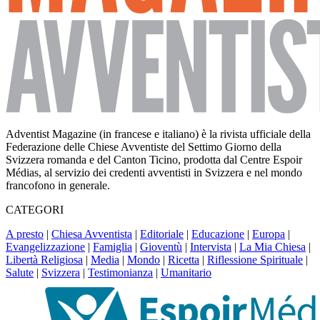
Adventist Magazine (in francese e italiano) è la rivista ufficiale della
Federazione delle Chiese Avventiste del Settimo Giorno della
Svizzera romanda e del Canton Ticino, prodotta dal Centre Espoir
Médias, al servizio dei credenti avventisti in Svizzera e nel mondo
francofono in generale.
CATEGORI
A presto
|
Chiesa Avventista
|
Editoriale
|
Educazione
|
Europa
|
Evangelizzazione
|
Famiglia
|
Gioventù
|
Intervista
|
La Mia Chiesa
|
Libertà Religiosa
|
Media
|
Mondo
|
Ricetta
|
Riflessione Spirituale
|
Salute
|
Svizzera
|
Testimonianza
|
Umanitario