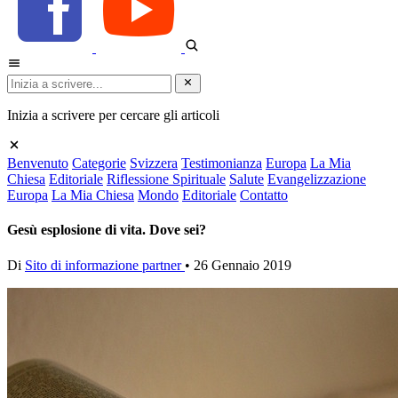
Inizia a scrivere per cercare gli articoli
Benvenuto
Categorie
Svizzera
Testimonianza
Europa
La Mia
Chiesa
Editoriale
Riflessione Spirituale
Salute
Evangelizzazione
Europa
La Mia Chiesa
Mondo
Editoriale
Contatto
Gesù esplosione di vita. Dove sei?
Di
Sito di informazione partner
•
26 Gennaio 2019