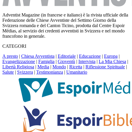
Adventist Magazine (in francese e italiano) è la rivista ufficiale della
Federazione delle Chiese Avventiste del Settimo Giorno della
Svizzera romanda e del Canton Ticino, prodotta dal Centre Espoir
Médias, al servizio dei credenti avventisti in Svizzera e nel mondo
francofono in generale.
CATEGORI
A presto
|
Chiesa Avventista
|
Editoriale
|
Educazione
|
Europa
|
Evangelizzazione
|
Famiglia
|
Gioventù
|
Intervista
|
La Mia Chiesa
|
Libertà Religiosa
|
Media
|
Mondo
|
Ricetta
|
Riflessione Spirituale
|
Salute
|
Svizzera
|
Testimonianza
|
Umanitario