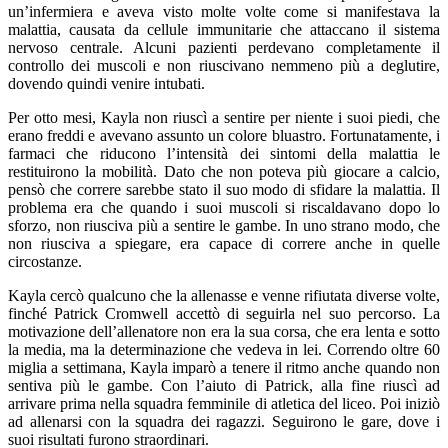
un’infermiera e aveva visto molte volte come si manifestava la
malattia, causata da cellule immunitarie che attaccano il sistema
nervoso centrale. Alcuni pazienti perdevano completamente il
controllo dei muscoli e non riuscivano nemmeno più a deglutire,
dovendo quindi venire intubati.
Per otto mesi, Kayla non riuscì a sentire per niente i suoi piedi, che
erano freddi e avevano assunto un colore bluastro. Fortunatamente, i
farmaci che riducono l’intensità dei sintomi della malattia le
restituirono la mobilità. Dato che non poteva più giocare a calcio,
pensò che correre sarebbe stato il suo modo di sfidare la malattia. Il
problema era che quando i suoi muscoli si riscaldavano dopo lo
sforzo, non riusciva più a sentire le gambe. In uno strano modo, che
non riusciva a spiegare, era capace di correre anche in quelle
circostanze.
Kayla cercò qualcuno che la allenasse e venne rifiutata diverse volte,
finché Patrick Cromwell accettò di seguirla nel suo percorso. La
motivazione dell’allenatore non era la sua corsa, che era lenta e sotto
la media, ma la determinazione che vedeva in lei. Correndo oltre 60
miglia a settimana, Kayla imparò a tenere il ritmo anche quando non
sentiva più le gambe. Con l’aiuto di Patrick, alla fine riuscì ad
arrivare prima nella squadra femminile di atletica del liceo. Poi iniziò
ad allenarsi con la squadra dei ragazzi. Seguirono le gare, dove i
suoi risultati furono straordinari.