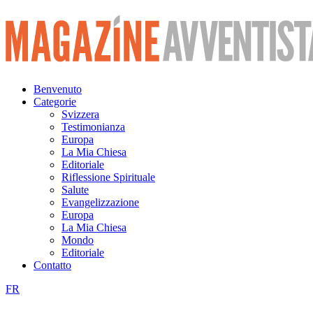
Vai
al
contenuto
Benvenuto
Categorie
Svizzera
Testimonianza
Europa
La Mia Chiesa
Editoriale
Riflessione Spirituale
Salute
Evangelizzazione
Europa
La Mia Chiesa
Mondo
Editoriale
Contatto
FR