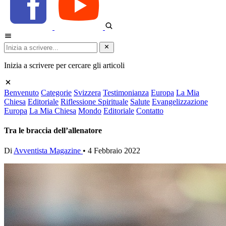
Inizia a scrivere per cercare gli articoli
Benvenuto
Categorie
Svizzera
Testimonianza
Europa
La Mia
Chiesa
Editoriale
Riflessione Spirituale
Salute
Evangelizzazione
Europa
La Mia Chiesa
Mondo
Editoriale
Contatto
Tra le braccia dell’allenatore
Di
Avventista Magazine
•
4 Febbraio 2022