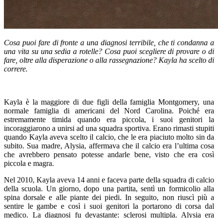
Cosa puoi fare di fronte a una diagnosi terribile, che ti condanna a
una vita su una sedia a rotelle? Cosa puoi scegliere di provare o di
fare, oltre alla disperazione o alla rassegnazione? Kayla ha scelto di
correre.
Kayla è la maggiore di due figli della famiglia Montgomery, una
normale famiglia di americani del Nord Carolina. Poiché era
estremamente timida quando era piccola, i suoi genitori la
incoraggiarono a unirsi ad una squadra sportiva. Erano rimasti stupiti
quando Kayla aveva scelto il calcio, che le era piaciuto molto sin da
subito. Sua madre, Alysia, affermava che il calcio era l’ultima cosa
che avrebbero pensato potesse andarle bene, visto che era così
piccola e magra.
Nel 2010, Kayla aveva 14 anni e faceva parte della squadra di calcio
della scuola. Un giorno, dopo una partita, sentì un formicolio alla
spina dorsale e alle piante dei piedi. In seguito, non riuscì più a
sentire le gambe e così i suoi genitori la portarono di corsa dal
medico. La diagnosi fu devastante: sclerosi multipla. Alysia era