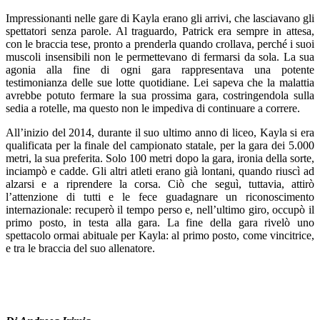
Impressionanti nelle gare di Kayla erano gli arrivi, che lasciavano gli
spettatori senza parole. Al traguardo, Patrick era sempre in attesa,
con le braccia tese, pronto a prenderla quando crollava, perché i suoi
muscoli insensibili non le permettevano di fermarsi da sola. La sua
agonia alla fine di ogni gara rappresentava una potente
testimonianza delle sue lotte quotidiane. Lei sapeva che la malattia
avrebbe potuto fermare la sua prossima gara, costringendola sulla
sedia a rotelle, ma questo non le impediva di continuare a correre.
All’inizio del 2014, durante il suo ultimo anno di liceo, Kayla si era
qualificata per la finale del campionato statale, per la gara dei 5.000
metri, la sua preferita. Solo 100 metri dopo la gara, ironia della sorte,
inciampò e cadde. Gli altri atleti erano già lontani, quando riuscì ad
alzarsi e a riprendere la corsa. Ciò che seguì, tuttavia, attirò
l’attenzione di tutti e le fece guadagnare un riconoscimento
internazionale: recuperò il tempo perso e, nell’ultimo giro, occupò il
primo posto, in testa alla gara. La fine della gara rivelò uno
spettacolo ormai abituale per Kayla: al primo posto, come vincitrice,
e tra le braccia del suo allenatore.