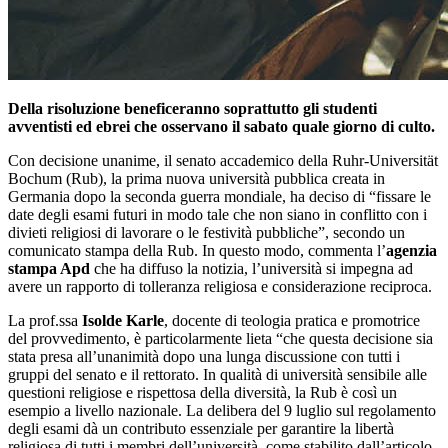
Della risoluzione beneficeranno soprattutto gli studenti
avventisti ed ebrei che osservano il sabato quale giorno di culto.
Con decisione unanime, il senato accademico della Ruhr-Universität
Bochum (Rub), la prima nuova università pubblica creata in
Germania dopo la seconda guerra mondiale, ha deciso di “fissare le
date degli esami futuri in modo tale che non siano in conflitto con i
divieti religiosi di lavorare o le festività pubbliche”, secondo un
comunicato stampa della Rub. In questo modo, commenta l’
agenzia
stampa Apd
che ha diffuso la notizia, l’università si impegna ad
avere un rapporto di tolleranza religiosa e considerazione reciproca.
La prof.ssa
Isolde Karle
, docente di teologia pratica e promotrice
del provvedimento, è particolarmente lieta “che questa decisione sia
stata presa all’unanimità dopo una lunga discussione con tutti i
gruppi del senato e il rettorato. In qualità di università sensibile alle
questioni religiose e rispettosa della diversità, la Rub è così un
esempio a livello nazionale. La delibera del 9 luglio sul regolamento
degli esami dà un contributo essenziale per garantire la libertà
religiosa di tutti i membri dell’università, come stabilito dall’articolo