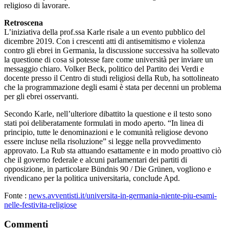
religioso di lavorare.
Retroscena
L’iniziativa della prof.ssa Karle risale a un evento pubblico del
dicembre 2019. Con i crescenti atti di antisemitismo e violenza
contro gli ebrei in Germania, la discussione successiva ha sollevato
la questione di cosa si potesse fare come università per inviare un
messaggio chiaro. Volker Beck, politico del Partito dei Verdi e
docente presso il Centro di studi religiosi della Rub, ha sottolineato
che la programmazione degli esami è stata per decenni un problema
per gli ebrei osservanti.
Secondo Karle, nell’ulteriore dibattito la questione e il testo sono
stati poi deliberatamente formulati in modo aperto. “In linea di
principio, tutte le denominazioni e le comunità religiose devono
essere incluse nella risoluzione” si legge nella provvedimento
approvato. La Rub sta attuando esattamente e in modo proattivo ciò
che il governo federale e alcuni parlamentari dei partiti di
opposizione, in particolare Bündnis 90 / Die Grünen, vogliono e
rivendicano per la politica universitaria, conclude Apd.
Fonte :
news.avventisti.it/universita-in-germania-niente-piu-esami-
nelle-festivita-religiose
Commenti