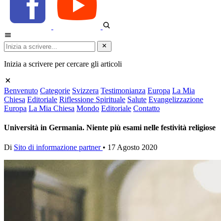
Inizia a scrivere per cercare gli articoli
Benvenuto
Categorie
Svizzera
Testimonianza
Europa
La Mia
Chiesa
Editoriale
Riflessione Spirituale
Salute
Evangelizzazione
Europa
La Mia Chiesa
Mondo
Editoriale
Contatto
Università in Germania. Niente più esami nelle festività religiose
Di
Sito di informazione partner
•
17 Agosto 2020