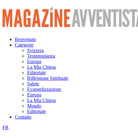
Vai
al
contenuto
Benvenuto
Categorie
Svizzera
Testimonianza
Europa
La Mia Chiesa
Editoriale
Riflessione Spirituale
Salute
Evangelizzazione
Europa
La Mia Chiesa
Mondo
Editoriale
Contatto
FR