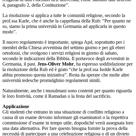
4, paragrafo 2, della Costituzione”.
La risoluzione si applica a tutte le comunità religiose, secondo la
prof.ssa Karle, che è anche la cappellana della Rub: “Per quanto ne
so, siamo la prima università in Germania ad applicarla in questo
modo”.
Il nuovo regolamento è importante, spiega Apd, soprattutto per i
membri della Chiesa avventista del settimo giorno e per gli ebrei
ortodossi, che svolgono i servizi religiosi in giorno di sabato,
secondo le indicazioni della Bibbia. Il portavoce degli avventisti in
Germania, il past.
Jens-Oliver Mohr
, ha espresso soddisfazione per
la risoluzione della Rub ed è grato “che la prof.ssa Isolde Karle
abbia promosso questa iniziativa”. Resta da sperare che molte altre
università tedesche promulghino regolamenti simili.
Naturalmente, anche i musulmani sono contenti per quanto riguarda
le loro festività, come il Ramadan o la festa del sacrificio.
Applicazione
Gli studenti che entrano in una situazione di conflitto religioso a
causa di un esame devono informare gli esaminatori o la rispettiva
commissione d’esame in tempo utile, dopodiché verrà assegnata loro
una data alternativa. Per fare questo bisogna fornire la prova della
necessità di partecipare a una celebrazione religiosa o di un divieto