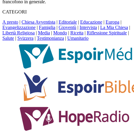
francofono in generale.
CATEGORI
A presto
|
Chiesa Avventista
|
Editoriale
|
Educazione
|
Europa
|
Evangelizzazione
|
Famiglia
|
Gioventù
|
Intervista
|
La Mia Chiesa
|
Libertà Religiosa
|
Media
|
Mondo
|
Ricetta
|
Riflessione Spirituale
|
Salute
|
Svizzera
|
Testimonianza
|
Umanitario