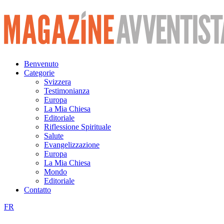
Vai
al
contenuto
Benvenuto
Categorie
Svizzera
Testimonianza
Europa
La Mia Chiesa
Editoriale
Riflessione Spirituale
Salute
Evangelizzazione
Europa
La Mia Chiesa
Mondo
Editoriale
Contatto
FR