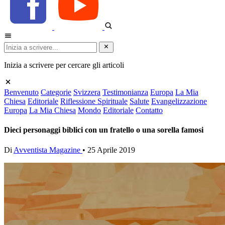
Inizia a scrivere per cercare gli articoli
Benvenuto
Categorie
Svizzera
Testimonianza
Europa
La Mia
Chiesa
Editoriale
Riflessione Spirituale
Salute
Evangelizzazione
Europa
La Mia Chiesa
Mondo
Editoriale
Contatto
Dieci personaggi biblici con un fratello o una sorella famosi
Di
Avventista Magazine
•
25 Aprile 2019