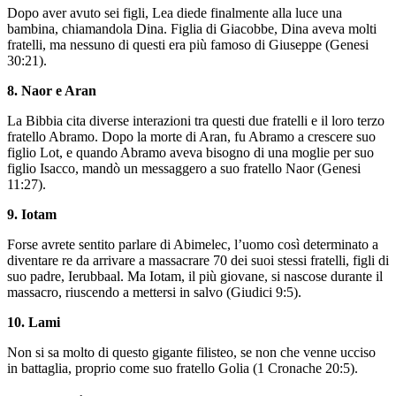
Dopo aver avuto sei figli, Lea diede finalmente alla luce una
bambina, chiamandola Dina. Figlia di Giacobbe, Dina aveva molti
fratelli, ma nessuno di questi era più famoso di Giuseppe (Genesi
30:21).
8. Naor e Aran
La Bibbia cita diverse interazioni tra questi due fratelli e il loro terzo
fratello Abramo. Dopo la morte di Aran, fu Abramo a crescere suo
figlio Lot, e quando Abramo aveva bisogno di una moglie per suo
figlio Isacco, mandò un messaggero a suo fratello Naor (Genesi
11:27).
9. Iotam
Forse avrete sentito parlare di Abimelec, l’uomo così determinato a
diventare re da arrivare a massacrare 70 dei suoi stessi fratelli, figli di
suo padre, Ierubbaal. Ma Iotam, il più giovane, si nascose durante il
massacro, riuscendo a mettersi in salvo (Giudici 9:5).
10. Lami
Non si sa molto di questo gigante filisteo, se non che venne ucciso
in battaglia, proprio come suo fratello Golia (1 Cronache 20:5).