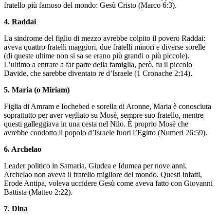
fratello più famoso del mondo: Gesù Cristo (Marco 6:3).
4. Raddai
La sindrome del figlio di mezzo avrebbe colpito il povero Raddai:
aveva quattro fratelli maggiori, due fratelli minori e diverse sorelle
(di queste ultime non si sa se erano più grandi o più piccole).
L’ultimo a entrare a far parte della famiglia, però, fu il piccolo
Davide, che sarebbe diventato re d’Israele (1 Cronache 2:14).
5. Maria (o Miriam)
Figlia di Amram e Iochebed e sorella di Aronne, Maria è conosciuta
soprattutto per aver vegliato su Mosè, sempre suo fratello, mentre
questi galleggiava in una cesta nel Nilo. È proprio Mosè che
avrebbe condotto il popolo d’Israele fuori l’Egitto (Numeri 26:59).
6. Archelao
Leader politico in Samaria, Giudea e Idumea per nove anni,
Archelao non aveva il fratello migliore del mondo. Questi infatti,
Erode Antipa, voleva uccidere Gesù come aveva fatto con Giovanni
Battista (Matteo 2:22).
7. Dina