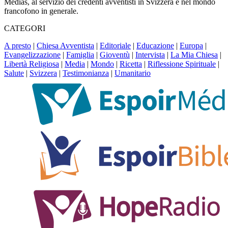
Médias, al servizio dei credenti avventisti in Svizzera e nel mondo
francofono in generale.
CATEGORI
A presto
|
Chiesa Avventista
|
Editoriale
|
Educazione
|
Europa
|
Evangelizzazione
|
Famiglia
|
Gioventù
|
Intervista
|
La Mia Chiesa
|
Libertà Religiosa
|
Media
|
Mondo
|
Ricetta
|
Riflessione Spirituale
|
Salute
|
Svizzera
|
Testimonianza
|
Umanitario