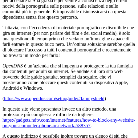
per accettare la Sua grazia e per venire a conoscenza degli effetti
nocivi della pornografia sulle persone, sulle relazioni e sulle
comunità più in generale. È impossibile disintossicarsi da questa
dipendenza senza fare questo percorso.
Tuttavia, con l’eccedenza di materiale pornografico e discutibile che
gira su internet (per non parlare dei film e dei social media), è solo
una questione di tempo prima che vedano un’immagine capace di
farli entrare in questo buco nero. Un’ottima soluzione sarebbe quella
di bloccare l’accesso a tutti i contenuti pornografici e recentemente
ho trovato un modo per farlo!
OpenDNS
è un’azienda che si impegna a proteggere la tua famiglia
dai contenuti per adulti su internet. Se andate sul loro sito web
troverete delle guide gratuite, semplici da seguire, che vi
mostreranno come bloccare questi contenuti su dispositivi Apple,
Android e Windows.
(
https://www.opendns.com/setupguide/#familyshield
)
In questo sito viene presentato invece un altro metodo, una
protezione più complessa e difficile da togliere:
https://gadgets.ndtv.com/internet/features/how-to-block-any-website-
on-your-computer-phone-or-network-588357
.
A questo indirizzo è possibile inoltre trovare un elenco di siti che