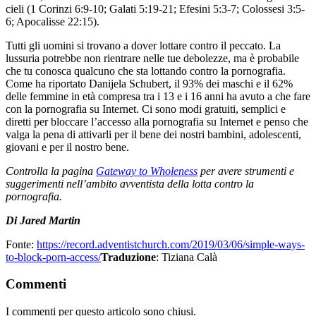
cieli (1 Corinzi 6:9-10; Galati 5:19-21; Efesini 5:3-7; Colossesi 3:5-
6; Apocalisse 22:15).
Tutti gli uomini si trovano a dover lottare contro il peccato. La
lussuria potrebbe non rientrare nelle tue debolezze, ma è probabile
che tu conosca qualcuno che sta lottando contro la pornografia.
Come ha riportato Danijela Schubert, il 93% dei maschi e il 62%
delle femmine in età compresa tra i 13 e i 16 anni ha avuto a che fare
con la pornografia su Internet. Ci sono modi gratuiti, semplici e
diretti per bloccare l’accesso alla pornografia su Internet e penso che
valga la pena di attivarli per il bene dei nostri bambini, adolescenti,
giovani e per il nostro bene.
Controlla la pagina
Gateway to Wholeness
per avere strumenti e
suggerimenti nell’ambito avventista della lotta contro la
pornografia.
Di Jared Martin
Fonte:
https://record.adventistchurch.com/2019/03/06/simple-ways-
to-block-porn-access/
Traduzione
: Tiziana Calà
Commenti
I commenti per questo articolo sono chiusi.