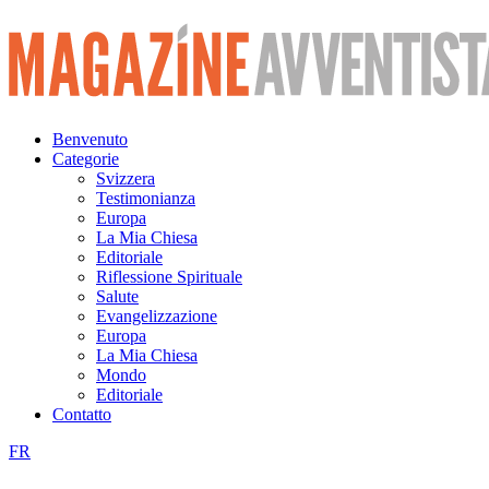
Vai
al
contenuto
Benvenuto
Categorie
Svizzera
Testimonianza
Europa
La Mia Chiesa
Editoriale
Riflessione Spirituale
Salute
Evangelizzazione
Europa
La Mia Chiesa
Mondo
Editoriale
Contatto
FR