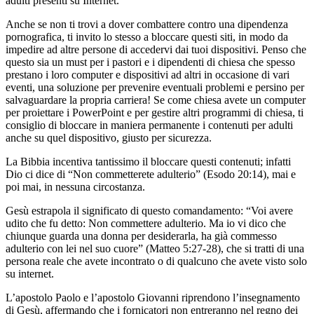
adulti presenti su Internet.
Anche se non ti trovi a dover combattere contro una dipendenza
pornografica, ti invito lo stesso a bloccare questi siti, in modo da
impedire ad altre persone di accedervi dai tuoi dispositivi. Penso che
questo sia un must per i pastori e i dipendenti di chiesa che spesso
prestano i loro computer e dispositivi ad altri in occasione di vari
eventi, una soluzione per prevenire eventuali problemi e persino per
salvaguardare la propria carriera! Se come chiesa avete un computer
per proiettare i PowerPoint e per gestire altri programmi di chiesa, ti
consiglio di bloccare in maniera permanente i contenuti per adulti
anche su quel dispositivo, giusto per sicurezza.
La Bibbia incentiva tantissimo il bloccare questi contenuti; infatti
Dio ci dice di “Non commetterete adulterio” (Esodo 20:14), mai e
poi mai, in nessuna circostanza.
Gesù estrapola il significato di questo comandamento: “Voi avere
udito che fu detto: Non commettere adulterio. Ma io vi dico che
chiunque guarda una donna per desiderarla, ha già commesso
adulterio con lei nel suo cuore” (Matteo 5:27-28), che si tratti di una
persona reale che avete incontrato o di qualcuno che avete visto solo
su internet.
L’apostolo Paolo e l’apostolo Giovanni riprendono l’insegnamento
di Gesù, affermando che i fornicatori non entreranno nel regno dei