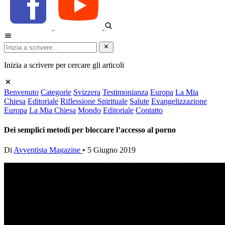
Inizia a scrivere per cercare gli articoli
Benvenuto
Categorie
Svizzera
Testimonianza
Europa
La Mia
Chiesa
Editoriale
Riflessione Spirituale
Salute
Evangelizzazione
Europa
La Mia Chiesa
Mondo
Editoriale
Contatto
Dei semplici metodi per bloccare l’accesso al porno
Di
Avventista Magazine
•
5 Giugno 2019