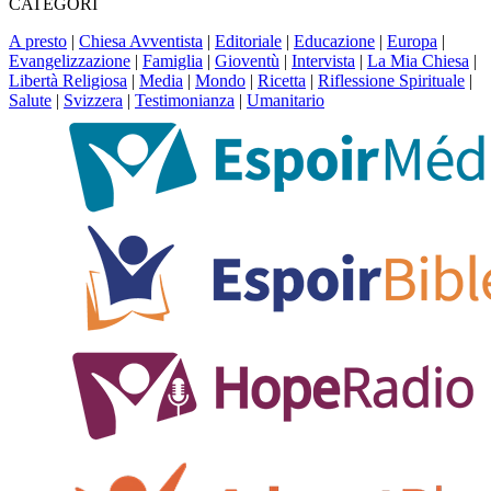
CATEGORI
A presto
|
Chiesa Avventista
|
Editoriale
|
Educazione
|
Europa
|
Evangelizzazione
|
Famiglia
|
Gioventù
|
Intervista
|
La Mia Chiesa
|
Libertà Religiosa
|
Media
|
Mondo
|
Ricetta
|
Riflessione Spirituale
|
Salute
|
Svizzera
|
Testimonianza
|
Umanitario