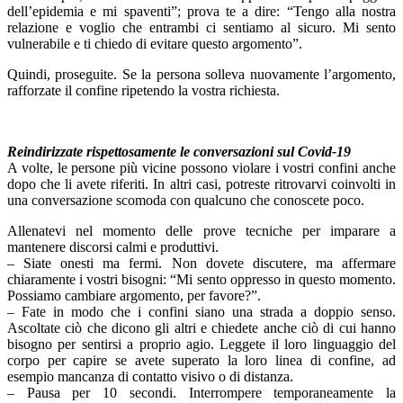
dell’epidemia e mi spaventi”; prova te a dire: “Tengo alla nostra
relazione e voglio che entrambi ci sentiamo al sicuro. Mi sento
vulnerabile e ti chiedo di evitare questo argomento”.
Quindi, proseguite. Se la persona solleva nuovamente l’argomento,
rafforzate il confine ripetendo la vostra richiesta.
Reindirizzate rispettosamente le conversazioni sul Covid-19
A volte, le persone più vicine possono violare i vostri confini anche
dopo che li avete riferiti. In altri casi, potreste ritrovarvi coinvolti in
una conversazione scomoda con qualcuno che conoscete poco.
Allenatevi nel momento delle prove tecniche per imparare a
mantenere discorsi calmi e produttivi.
– Siate onesti ma fermi. Non dovete discutere, ma affermare
chiaramente i vostri bisogni: “Mi sento oppresso in questo momento.
Possiamo cambiare argomento, per favore?”.
– Fate in modo che i confini siano una strada a doppio senso.
Ascoltate ciò che dicono gli altri e chiedete anche ciò di cui hanno
bisogno per sentirsi a proprio agio. Leggete il loro linguaggio del
corpo per capire se avete superato la loro linea di confine, ad
esempio mancanza di contatto visivo o di distanza.
– Pausa per 10 secondi. Interrompere temporaneamente la