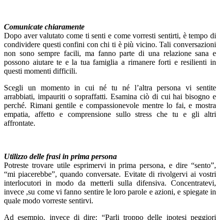
Comunicate chiaramente
Dopo aver valutato come ti senti e come vorresti sentirti, è tempo di
condividere questi confini con chi ti è più vicino. Tali conversazioni
non sono sempre facili, ma fanno parte di una relazione sana e
possono aiutare te e la tua famiglia a rimanere forti e resilienti in
questi momenti difficili.
Scegli un momento in cui né tu né l’altra persona vi sentite
arrabbiati, impauriti o sopraffatti. Esamina ciò di cui hai bisogno e
perché. Rimani gentile e compassionevole mentre lo fai, e mostra
empatia, affetto e comprensione sullo stress che tu e gli altri
affrontate.
Utilizzo delle frasi in prima persona
Potreste trovare utile esprimervi in prima persona, e dire “sento”,
“mi piacerebbe”, quando conversate. Evitate di rivolgervi ai vostri
interlocutori in modo da metterli sulla difensiva. Concentratevi,
invece ,su come vi fanno sentire le loro parole e azioni, e spiegate in
quale modo vorreste sentirvi.
Ad esempio, invece di dire: “Parli troppo delle ipotesi peggiori