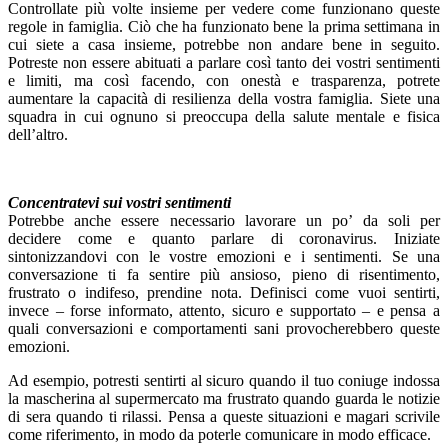
Controllate più volte insieme per vedere come funzionano queste
regole in famiglia. Ciò che ha funzionato bene la prima settimana in
cui siete a casa insieme, potrebbe non andare bene in seguito.
Potreste non essere abituati a parlare così tanto dei vostri sentimenti
e limiti, ma così facendo, con onestà e trasparenza, potrete
aumentare la capacità di resilienza della vostra famiglia. Siete una
squadra in cui ognuno si preoccupa della salute mentale e fisica
dell’altro.
Concentratevi sui vostri sentimenti
Potrebbe anche essere necessario lavorare un po’ da soli per
decidere come e quanto parlare di coronavirus. Iniziate
sintonizzandovi con le vostre emozioni e i sentimenti. Se una
conversazione ti fa sentire più ansioso, pieno di risentimento,
frustrato o indifeso, prendine nota. Definisci come vuoi sentirti,
invece – forse informato, attento, sicuro e supportato – e pensa a
quali conversazioni e comportamenti sani provocherebbero queste
emozioni.
Ad esempio, potresti sentirti al sicuro quando il tuo coniuge indossa
la mascherina al supermercato ma frustrato quando guarda le notizie
di sera quando ti rilassi. Pensa a queste situazioni e magari scrivile
come riferimento, in modo da poterle comunicare in modo efficace.