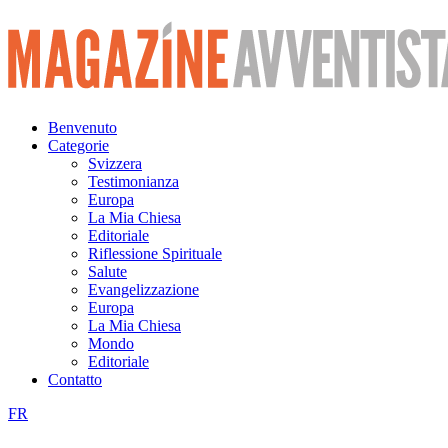
Vai
al
contenuto
Benvenuto
Categorie
Svizzera
Testimonianza
Europa
La Mia Chiesa
Editoriale
Riflessione Spirituale
Salute
Evangelizzazione
Europa
La Mia Chiesa
Mondo
Editoriale
Contatto
FR