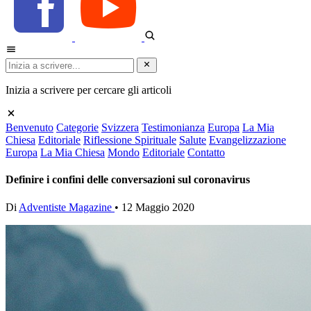
Inizia a scrivere per cercare gli articoli
Benvenuto
Categorie
Svizzera
Testimonianza
Europa
La Mia
Chiesa
Editoriale
Riflessione Spirituale
Salute
Evangelizzazione
Europa
La Mia Chiesa
Mondo
Editoriale
Contatto
Definire i confini delle conversazioni sul coronavirus
Di
Adventiste Magazine
•
12 Maggio 2020