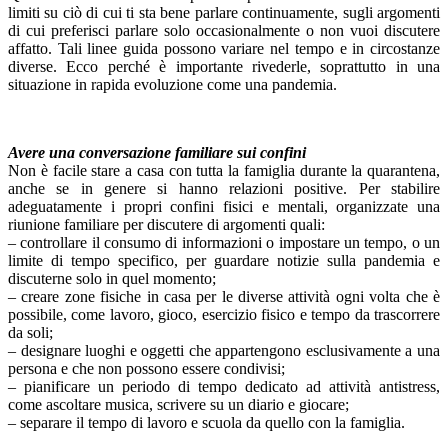
limiti su ciò di cui ti sta bene parlare continuamente, sugli argomenti
di cui preferisci parlare solo occasionalmente o non vuoi discutere
affatto. Tali linee guida possono variare nel tempo e in circostanze
diverse. Ecco perché è importante rivederle, soprattutto in una
situazione in rapida evoluzione come una pandemia.
Avere una conversazione familiare sui confini
Non è facile stare a casa con tutta la famiglia durante la quarantena,
anche se in genere si hanno relazioni positive. Per stabilire
adeguatamente i propri confini fisici e mentali, organizzate una
riunione familiare per discutere di argomenti quali:
– controllare il consumo di informazioni o impostare un tempo, o un
limite di tempo specifico, per guardare notizie sulla pandemia e
discuterne solo in quel momento;
– creare zone fisiche in casa per le diverse attività ogni volta che è
possibile, come lavoro, gioco, esercizio fisico e tempo da trascorrere
da soli;
– designare luoghi e oggetti che appartengono esclusivamente a una
persona e che non possono essere condivisi;
– pianificare un periodo di tempo dedicato ad attività antistress,
come ascoltare musica, scrivere su un diario e giocare;
– separare il tempo di lavoro e scuola da quello con la famiglia.