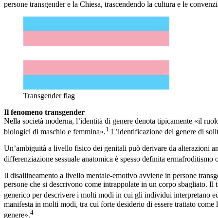
persone transgender e la Chiesa, trascendendo la cultura e le convenz
Transgender flag
Il fenomeno transgender
Nella società moderna, l’identità di genere denota tipicamente «il ruol
1
biologici di maschio e femmina».
L’identificazione del genere di soli
Un’ambiguità a livello fisico dei genitali può derivare da alterazion
differenziazione sessuale anatomica è spesso definita ermafroditismo o 
Il disallineamento a livello mentale-emotivo avviene in persone transg
persone che si descrivono come intrappolate in un corpo sbagliato. Il 
generico per descrivere i molti modi in cui gli individui interpretano 
manifesta in molti modi, tra cui forte desiderio di essere trattato come l
4
genere».