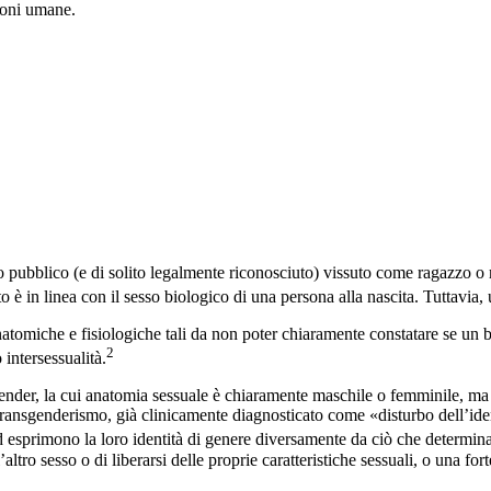
ioni umane.
o pubblico (e di solito legalmente riconosciuto) vissuto come ragazzo o r
to è in linea con il sesso biologico di una persona alla nascita. Tuttavia
i anatomiche e fisiologiche tali da non poter chiaramente constatare se 
2
intersessualità.
ender, la cui anatomia sessuale è chiaramente maschile o femminile, ma c
transgenderismo, già clinicamente diagnosticato come «disturbo dell’iden
ed esprimono la loro identità di genere diversamente da ciò che determina
’altro sesso o di liberarsi delle proprie caratteristiche sessuali, o una fo