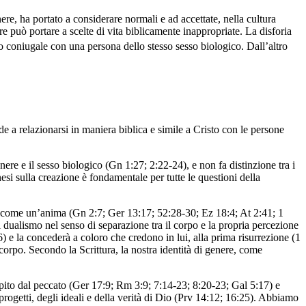
re, ha portato a considerare normali e ad accettate, nella cultura
e può portare a scelte di vita biblicamente inappropriate. La disforia
to coniugale con una persona dello stesso sesso biologico. Dall’altro
e a relazionarsi in maniera biblica e simile a Cristo con le persone
re e il sesso biologico (Gn 1:27; 2:22-24), e non fa distinzione tra i
si sulla creazione è fondamentale per tutte le questioni della
no come un’anima (Gn 2:7; Ger 13:17; 52:28-30; Ez 18:4; At 2:41; 1
 dualismo nel senso di separazione tra il corpo e la propria percezione
) e la concederà a coloro che credono in lui, alla prima risurrezione (1
corpo. Secondo la Scrittura, la nostra identità di genere, come
olpito dal peccato (Ger 17:9; Rm 3:9; 7:14-23; 8:20-23; Gal 5:17) e
rogetti, degli ideali e della verità di Dio (Prv 14:12; 16:25). Abbiamo