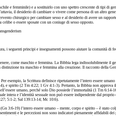
ile e femminile) e a sostituirlo con uno spettro crescente di tipi di gene
ttavia, il desiderio di cambiare o vivere come persona di un altro gener
tervento chirurgico per cambiare sesso e al desiderio di avere un rappor
ita celibe o essere sposate con un coniuge di sesso opposto.
a, i seguenti principi e insegnamenti possono aiutare la comunità di fed
genere, come maschio e femmina. La Bibbia lega indissolubilmente il gene
distinzione tra maschio e femmina alla creazione. Il racconto della Gene
a. Per esempio, la Scrittura definisce ripetutamente l’intero essere uma
), e spirito (2 Tm 4:22; 1 Gv 4:1-3). Pertanto, la Bibbia non approva il
 nell’essere umano, perché solo Dio possiede l’immortalità (1 Tm 6:14-16
le intera e l’identità sessuale non può essere indipendente dal proprio 
1:27; 5:1-2; Sal 139:13-14; Mc 10:6).
a (Gn 3:6-19) l’intero essere umano – mente, corpo e spirito – è stato c
entimenti e le percezioni non sono indicatori pienamente affidabili dei p