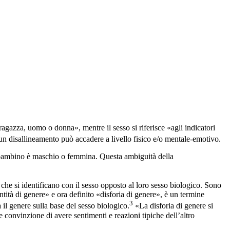
agazza, uomo o donna», mentre il sesso si riferisce «agli indicatori
, un disallineamento può accadere a livello fisico e/o mentale-emotivo.
un bambino è maschio o femmina. Questa ambiguità della
he si identificano con il sesso opposto al loro sesso biologico. Sono
tità di genere» e ora definito «disforia di genere», è un termine
3
 il genere sulla base del sesso biologico.
«La disforia di genere si
rte convinzione di avere sentimenti e reazioni tipiche dell’altro