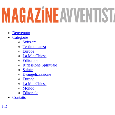
Vai
al
contenuto
Benvenuto
Categorie
Svizzera
Testimonianza
Europa
La Mia Chiesa
Editoriale
Riflessione Spirituale
Salute
Evangelizzazione
Europa
La Mia Chiesa
Mondo
Editoriale
Contatto
FR