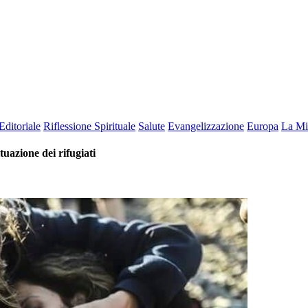
Editoriale
Riflessione Spirituale
Salute
Evangelizzazione
Europa
La Mi
uazione dei rifugiati