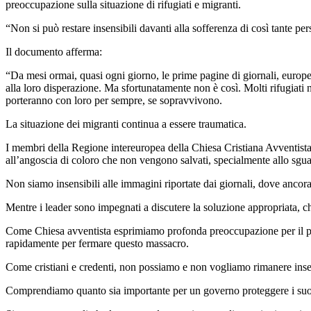
preoccupazione sulla situazione di rifugiati e migranti.
“Non si può restare insensibili davanti alla sofferenza di così tante p
Il documento afferma:
“Da mesi ormai, quasi ogni giorno, le prime pagine di giornali, europei
alla loro disperazione. Ma sfortunatamente non è così. Molti rifugiati 
porteranno con loro per sempre, se sopravvivono.
La situazione dei migranti continua a essere traumatica.
I membri della Regione intereuropea della Chiesa Cristiana Avventista
all’angoscia di coloro che non vengono salvati, specialmente allo sgua
Non siamo insensibili alle immagini riportate dai giornali, dove ancor
Mentre i leader sono impegnati a discutere la soluzione appropriata, c
Come Chiesa avventista esprimiamo profonda preoccupazione per il prol
rapidamente per fermare questo massacro.
Come cristiani e credenti, non possiamo e non vogliamo rimanere inse
Comprendiamo quanto sia importante per un governo proteggere i suoi co