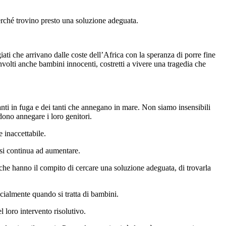
perché trovino presto una soluzione adeguata.
ati che arrivano dalle coste dell’Africa con la speranza di porre fine
nvolti anche bambini innocenti, costretti a vivere una tragedia che
ti in fuga e dei tanti che annegano in mare. Non siamo insensibili
dono annegare i loro genitori.
 inaccettabile.
rsi continua ad aumentare.
he hanno il compito di cercare una soluzione adeguata, di trovarla
ialmente quando si tratta di bambini.
 loro intervento risolutivo.