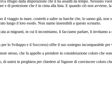
a rifugio dalla disperazione che li ha assaliti da tempo. Nessuno vuole l
re e di protezione che è in cima alla lista. E quando ciò non avviene, la
o il viaggio in mare, costretti a salire su barche che, lo sanno già, no
trato lungo il loro esodo. Non siamo insensibili a questo scenario.
 ai migranti, in cui li incontriamo, li facciamo parlare, li invitiamo a 
per lo Sviluppo e il Soccorso) offre il suo sostegno incomparabile per v
ore stesso, che fa appello a prendere in considerazione coloro che sono c
, di unirsi in preghiera per chiedere al Signore di convincere coloro che