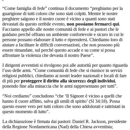
“Come famiglia di fede” continua il documento “preghiamo per la
guarigione di tutti coloro che sono stati colpiti. Mentre le nostre
preghiere salgono e il nostro cuore è vicino a quanti sono stati
devastati da questo orribile evento,
non possiamo fermarci qui
.
Facciamo appello alle nostre comunità di fede e ai pastori che le
guidano perché offrano un ambiente confortevole e sicuro in cui le
persone possano elaborare il lutto e riprendersi. Chiediamo loro di
aiutare a facilitare le difficili conversazioni, che non possono più
essere rimandate, sul perché questo accade e su come si possa
affrontare la violenza che devasta il nostro Paese”.
I dirigenti avventisti si rivolgono poi alle autorità per quanto riguarda
l’uso delle armi. “Come comunità di fede che si riunisce in servizi
religiosi pubblici, chiediamo ai nostri leader nazionali e locali di fare
di più per
proteggere il diritto alla sicurezz
a
degli individui
,
ponendo fine alla minaccia che le armi rappresentano per tutti”.
“Noi crediamo” concludono “che ‘Il Signore è vicino a quelli che
hanno il cuore afflitto, salva gli umili di spirito’ (Sl 34:18). Possa
questo essere vero per tutti coloro che sono addolorati e rattristati in
questo momento di lutto”.
La dichiarazione è firmata dai pastori: Daniel R. Jackson, presidente
della Regione Nordamericana (Nad) della Chiesa avventista;