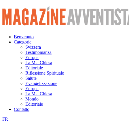
Vai
al
contenuto
Benvenuto
Categorie
Svizzera
Testimonianza
Europa
La Mia Chiesa
Editoriale
Riflessione Spirituale
Salute
Evangelizzazione
Europa
La Mia Chiesa
Mondo
Editoriale
Contatto
FR