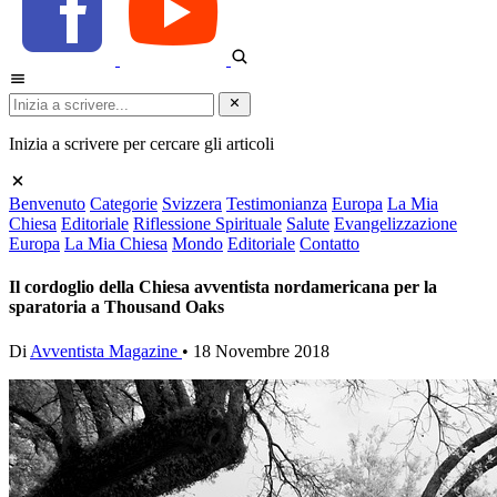
Inizia a scrivere per cercare gli articoli
Benvenuto
Categorie
Svizzera
Testimonianza
Europa
La Mia
Chiesa
Editoriale
Riflessione Spirituale
Salute
Evangelizzazione
Europa
La Mia Chiesa
Mondo
Editoriale
Contatto
Il cordoglio della Chiesa avventista nordamericana per la
sparatoria a Thousand Oaks
Di
Avventista Magazine
•
18 Novembre 2018