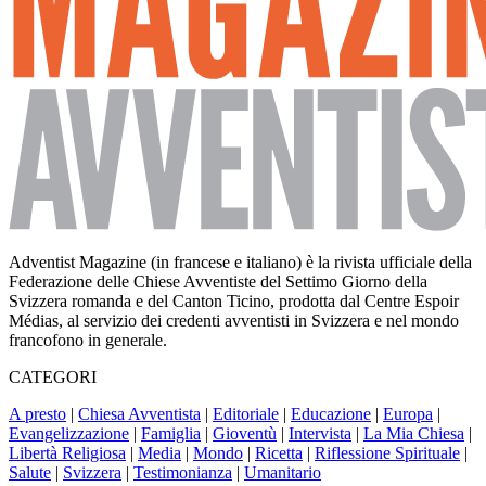
Adventist Magazine (in francese e italiano) è la rivista ufficiale della
Federazione delle Chiese Avventiste del Settimo Giorno della
Svizzera romanda e del Canton Ticino, prodotta dal Centre Espoir
Médias, al servizio dei credenti avventisti in Svizzera e nel mondo
francofono in generale.
CATEGORI
A presto
|
Chiesa Avventista
|
Editoriale
|
Educazione
|
Europa
|
Evangelizzazione
|
Famiglia
|
Gioventù
|
Intervista
|
La Mia Chiesa
|
Libertà Religiosa
|
Media
|
Mondo
|
Ricetta
|
Riflessione Spirituale
|
Salute
|
Svizzera
|
Testimonianza
|
Umanitario