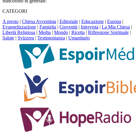
francofono in generale.
CATEGORI
A presto
|
Chiesa Avventista
|
Editoriale
|
Educazione
|
Europa
|
Evangelizzazione
|
Famiglia
|
Gioventù
|
Intervista
|
La Mia Chiesa
|
Libertà Religiosa
|
Media
|
Mondo
|
Ricetta
|
Riflessione Spirituale
|
Salute
|
Svizzera
|
Testimonianza
|
Umanitario