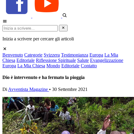
Inizia a scrivere per cercare gli articoli
Benvenuto
Categorie
Svizzera
Testimonianza
Europa
La Mia
Chiesa
Editoriale
Riflessione Spirituale
Salute
Evangelizzazione
Europa
La Mia Chiesa
Mondo
Editoriale
Contatto
Dio è intervenuto e ha fermato la pioggia
Di
Avventista Magazine
•
30 Settembre 2021