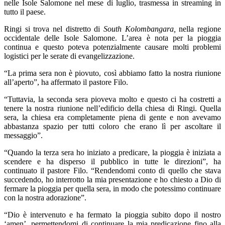
nelle Isole Salomone nel mese di luglio, trasmessa in streaming in
tutto il paese.
Ringi si trova nel distretto di
South Kolombangara,
nella regione
occidentale delle Isole Salomone. L’area è nota per la pioggia
continua e questo poteva potenzialmente causare molti problemi
logistici per le serate di evangelizzazione.
“La prima sera non è piovuto, così abbiamo fatto la nostra riunione
all’aperto”, ha affermato il pastore Filo.
“Tuttavia, la seconda sera pioveva molto e questo ci ha costretti a
tenere la nostra riunione nell’edificio della chiesa di Ringi. Quella
sera, la chiesa era completamente piena di gente e non avevamo
abbastanza spazio per tutti coloro che erano lì per ascoltare il
messaggio”.
“Quando la terza sera ho iniziato a predicare, la pioggia è iniziata a
scendere e ha disperso il pubblico in tutte le direzioni”, ha
continuato il pastore Filo. “Rendendomi conto di quello che stava
succedendo, ho interrotto la mia presentazione e ho chiesto a Dio di
fermare la pioggia per quella sera, in modo che potessimo continuare
con la nostra adorazione”.
“Dio è intervenuto e ha fermato la pioggia subito dopo il nostro
‘amen’, permettendomi di continuare la mia predicazione fino alla