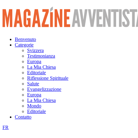
Vai
al
contenuto
Benvenuto
Categorie
Svizzera
Testimonianza
Europa
La Mia Chiesa
Editoriale
Riflessione Spirituale
Salute
Evangelizzazione
Europa
La Mia Chiesa
Mondo
Editoriale
Contatto
FR