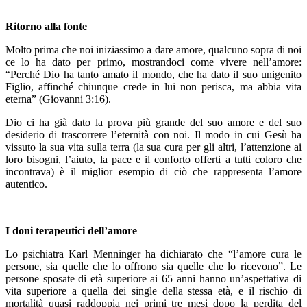
Ritorno alla fonte
Molto prima che noi iniziassimo a dare amore, qualcuno sopra di noi
ce lo ha dato per primo, mostrandoci come vivere nell’amore:
“Perché Dio ha tanto amato il mondo, che ha dato il suo unigenito
Figlio, affinché chiunque crede in lui non perisca, ma abbia vita
eterna” (Giovanni 3:16).
Dio ci ha già dato la prova più grande del suo amore e del suo
desiderio di trascorrere l’eternità con noi. Il modo in cui Gesù ha
vissuto la sua vita sulla terra (la sua cura per gli altri, l’attenzione ai
loro bisogni, l’aiuto, la pace e il conforto offerti a tutti coloro che
incontrava) è il miglior esempio di ciò che rappresenta l’amore
autentico.
I doni terapeutici dell’amore
Lo psichiatra Karl Menninger ha dichiarato che “l’amore cura le
persone, sia quelle che lo offrono sia quelle che lo ricevono”. Le
persone sposate di età superiore ai 65 anni hanno un’aspettativa di
vita superiore a quella dei single della stessa età, e il rischio di
mortalità quasi raddoppia nei primi tre mesi dopo la perdita del