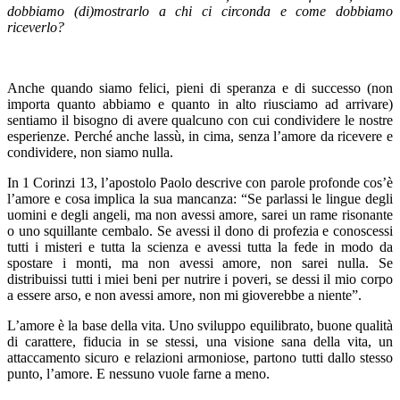
dobbiamo (di)mostrarlo a chi ci circonda e come dobbiamo
riceverlo?
Anche quando siamo felici, pieni di speranza e di successo (non
importa quanto abbiamo e quanto in alto riusciamo ad arrivare)
sentiamo il bisogno di avere qualcuno con cui condividere le nostre
esperienze. Perché anche lassù, in cima, senza l’amore da ricevere e
condividere, non siamo nulla.
In 1 Corinzi 13, l’apostolo Paolo descrive con parole profonde cos’è
l’amore e cosa implica la sua mancanza: “Se parlassi le lingue degli
uomini e degli angeli, ma non avessi amore, sarei un rame risonante
o uno squillante cembalo. Se avessi il dono di profezia e conoscessi
tutti i misteri e tutta la scienza e avessi tutta la fede in modo da
spostare i monti, ma non avessi amore, non sarei nulla. Se
distribuissi tutti i miei beni per nutrire i poveri, se dessi il mio corpo
a essere arso, e non avessi amore, non mi gioverebbe a niente”.
L’amore è la base della vita. Uno sviluppo equilibrato, buone qualità
di carattere, fiducia in se stessi, una visione sana della vita, un
attaccamento sicuro e relazioni armoniose, partono tutti dallo stesso
punto, l’amore. E nessuno vuole farne a meno.