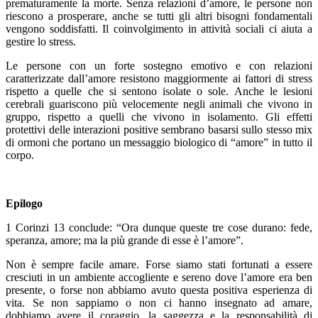
prematuramente la morte. Senza relazioni d’amore, le persone non
riescono a prosperare, anche se tutti gli altri bisogni fondamentali
vengono soddisfatti. Il coinvolgimento in attività sociali ci aiuta a
gestire lo stress.
Le persone con un forte sostegno emotivo e con relazioni
caratterizzate dall’amore resistono maggiormente ai fattori di stress
rispetto a quelle che si sentono isolate o sole. Anche le lesioni
cerebrali guariscono più velocemente negli animali che vivono in
gruppo, rispetto a quelli che vivono in isolamento. Gli effetti
protettivi delle interazioni positive sembrano basarsi sullo stesso mix
di ormoni che portano un messaggio biologico di “amore” in tutto il
corpo.
Epilogo
1 Corinzi 13 conclude: “Ora dunque queste tre cose durano: fede,
speranza, amore; ma la più grande di esse è l’amore”.
Non è sempre facile amare. Forse siamo stati fortunati a essere
cresciuti in un ambiente accogliente e sereno dove l’amore era ben
presente, o forse non abbiamo avuto questa positiva esperienza di
vita. Se non sappiamo o non ci hanno insegnato ad amare,
dobbiamo avere il coraggio, la saggezza e la responsabilità di