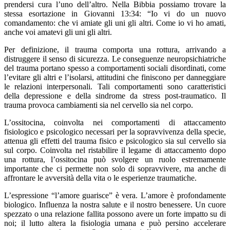
prendersi cura l’uno dell’altro. Nella Bibbia possiamo trovare la
stessa esortazione in Giovanni 13:34: “Io vi do un nuovo
comandamento: che vi amiate gli uni gli altri. Come io vi ho amati,
anche voi amatevi gli uni gli altri.
Per definizione, il trauma comporta una rottura, arrivando a
distruggere il senso di sicurezza. Le conseguenze neuropsichiatriche
del trauma portano spesso a comportamenti sociali disordinati, come
l’evitare gli altri e l’isolarsi, attitudini che finiscono per danneggiare
le relazioni interpersonali. Tali comportamenti sono caratteristici
della depressione e della sindrome da stress post-traumatico. Il
trauma provoca cambiamenti sia nel cervello sia nel corpo.
L’ossitocina, coinvolta nei comportamenti di attaccamento
fisiologico e psicologico necessari per la sopravvivenza della specie,
attenua gli effetti del trauma fisico e psicologico sia sul cervello sia
sul corpo. Coinvolta nel ristabilire il legame di attaccamento dopo
una rottura, l’ossitocina può svolgere un ruolo estremamente
importante che ci permette non solo di sopravvivere, ma anche di
affrontare le avversità della vita o le esperienze traumatiche.
L’espressione “l’amore guarisce” è vera. L’amore è profondamente
biologico. Influenza la nostra salute e il nostro benessere. Un cuore
spezzato o una relazione fallita possono avere un forte impatto su di
noi; il lutto altera la fisiologia umana e può persino accelerare