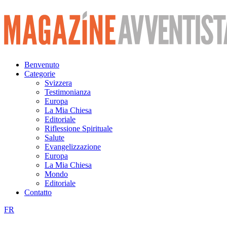
Vai
al
contenuto
Benvenuto
Categorie
Svizzera
Testimonianza
Europa
La Mia Chiesa
Editoriale
Riflessione Spirituale
Salute
Evangelizzazione
Europa
La Mia Chiesa
Mondo
Editoriale
Contatto
FR