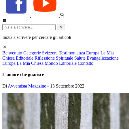
Inizia a scrivere per cercare gli articoli
Benvenuto
Categorie
Svizzera
Testimonianza
Europa
La Mia
Chiesa
Editoriale
Riflessione Spirituale
Salute
Evangelizzazione
Europa
La Mia Chiesa
Mondo
Editoriale
Contatto
L’amore che guarisce
Di
Avventista Magazine
•
13 Settembre 2022