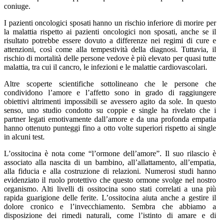
coniuge.
I pazienti oncologici sposati hanno un rischio inferiore di morire per
la malattia rispetto ai pazienti oncologici non sposati, anche se il
risultato potrebbe essere dovuto a differenze nei regimi di cure e
attenzioni, così come alla tempestività della diagnosi. Tuttavia, il
rischio di mortalità delle persone vedove è più elevato per quasi tutte
malattia, tra cui il cancro, le infezioni e le malattie cardiovascolari.
Altre scoperte scientifiche sottolineano che le persone che
condividono l’amore e l’affetto sono in grado di raggiungere
obiettivi altrimenti impossibili se avessero agito da sole. In questo
senso, uno studio condotto su coppie e single ha rivelato che i
partner legati emotivamente dall’amore e da una profonda empatia
hanno ottenuto punteggi fino a otto volte superiori rispetto ai single
in alcuni test.
L’ossitocina è nota come “l’ormone dell’amore”. Il suo rilascio è
associato alla nascita di un bambino, all’allattamento, all’empatia,
alla fiducia e alla costruzione di relazioni. Numerosi studi hanno
evidenziato il ruolo protettivo che questo ormone svolge nel nostro
organismo. Alti livelli di ossitocina sono stati correlati a una più
rapida guarigione delle ferite. L’ossitocina aiuta anche a gestire il
dolore cronico e l’invecchiamento. Sembra che abbiamo a
disposizione dei rimedi naturali, come l’istinto di amare e di