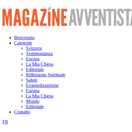
Vai
al
contenuto
Benvenuto
Categorie
Svizzera
Testimonianza
Europa
La Mia Chiesa
Editoriale
Riflessione Spirituale
Salute
Evangelizzazione
Europa
La Mia Chiesa
Mondo
Editoriale
Contatto
FR