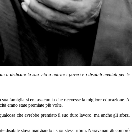
 dedicare la sua vita a nutrire i poveri e i disabili mentali per le
 sua famiglia si era assicurata che ricevesse la migliore educazione. A
cità erano state premiate più volte.
 qualcosa che avrebbe premiato il suo duro lavoro, ma anche gli sforzi
e disabile stava mangiando i suoi stessi rifiuti. Narayanan gli comprò