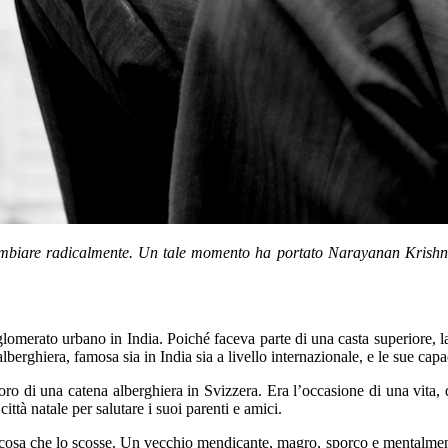
mbiare radicalmente. Un tale momento ha portato Narayanan Krishnan a
omerato urbano in India. Poiché faceva parte di una casta superiore, la
alberghiera, famosa sia in India sia a livello internazionale, e le sue capa
oro di una catena alberghiera in Svizzera. Era l’occasione di una vita,
città natale per salutare i suoi parenti e amici.
lcosa che lo scosse. Un vecchio mendicante, magro, sporco e mentalment