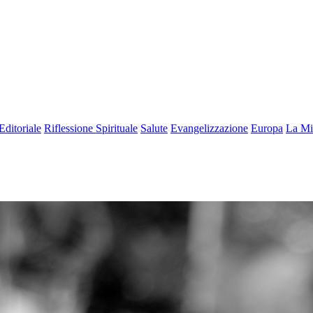
Editoriale
Riflessione Spirituale
Salute
Evangelizzazione
Europa
La Mi