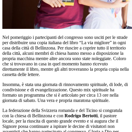
Nel pomeriggio i partecipanti del congresso sono usciti per le strade
per distribuire una copia italiana del libro “La via migliore” in ogni
casa della città di Bellinzona. Per riuscire a coprire tutto il territorio
della città, alcuni membri di chiesa hanno messo a disposizione la
propria macchina mentre altre ancora sono state noleggiate. Coloro
che si trovavano in casa in quel momento hanno ricevuto
direttamente il libro, mentre gli altri troveranno la propria copia nella
cassetta delle lettere.
Insomma, è stata una giornata di rinnovamento spirituale, di lode, di
condivisione e di evangelizzazione. Questo mix spirituale ha
formato un programma che si è articolato per circa 13 ore nella
giornata di sabato. Una vera e propria maratona spirituale.
La federazione della Svizzera romanda e del Ticino si congratula
con la chiesa di Bellinzona e con
Rodrigo Bertotti
, il pastore
locale, per la riuscita di questo grande evento e si augura che il
Signore possa continuare a ispirare le decine di visitatori non
avventisti che hanno partecipato al congresso. Gloria a Dio per