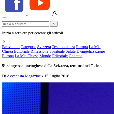
Inizia a scrivere per cercare gli articoli
Benvenuto
Categorie
Svizzera
Testimonianza
Europa
La Mia
Chiesa
Editoriale
Riflessione Spirituale
Salute
Evangelizzazione
Europa
La Mia Chiesa
Mondo
Editoriale
Contatto
5° congresso portoghese della Svizzera, tenutosi nel Ticino
Di
Avventista Magazine
•
15 Luglio 2018