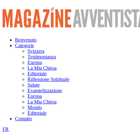
Vai
al
contenuto
Benvenuto
Categorie
Svizzera
Testimonianza
Europa
La Mia Chiesa
Editoriale
Riflessione Spirituale
Salute
Evangelizzazione
Europa
La Mia Chiesa
Mondo
Editoriale
Contatto
FR