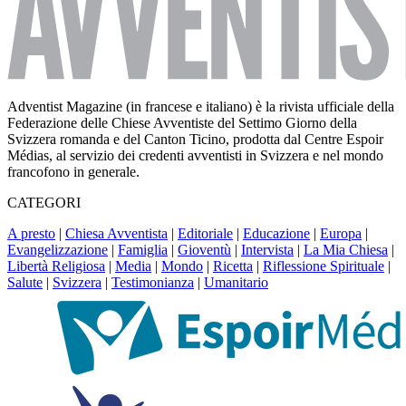
Adventist Magazine (in francese e italiano) è la rivista ufficiale della
Federazione delle Chiese Avventiste del Settimo Giorno della
Svizzera romanda e del Canton Ticino, prodotta dal Centre Espoir
Médias, al servizio dei credenti avventisti in Svizzera e nel mondo
francofono in generale.
CATEGORI
A presto
|
Chiesa Avventista
|
Editoriale
|
Educazione
|
Europa
|
Evangelizzazione
|
Famiglia
|
Gioventù
|
Intervista
|
La Mia Chiesa
|
Libertà Religiosa
|
Media
|
Mondo
|
Ricetta
|
Riflessione Spirituale
|
Salute
|
Svizzera
|
Testimonianza
|
Umanitario