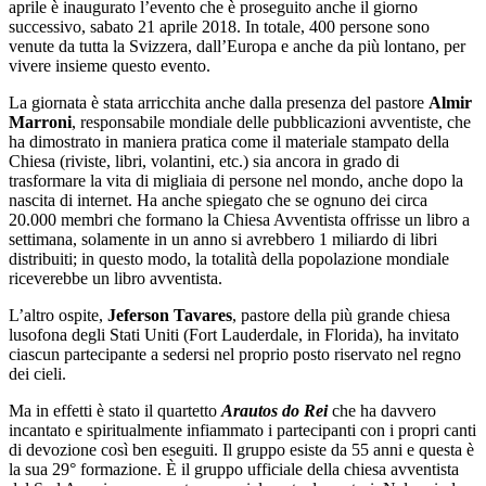
aprile è inaugurato l’evento che è proseguito anche il giorno
successivo, sabato 21 aprile 2018. In totale, 400 persone sono
venute da tutta la Svizzera, dall’Europa e anche da più lontano, per
vivere insieme questo evento.
La giornata è stata arricchita anche dalla presenza del pastore
Almir
Marroni
, responsabile mondiale delle pubblicazioni avventiste, che
ha dimostrato in maniera pratica come il materiale stampato della
Chiesa (riviste, libri, volantini, etc.) sia ancora in grado di
trasformare la vita di migliaia di persone nel mondo, anche dopo la
nascita di internet. Ha anche spiegato che se ognuno dei circa
20.000 membri che formano la Chiesa Avventista offrisse un libro a
settimana, solamente in un anno si avrebbero 1 miliardo di libri
distribuiti; in questo modo, la totalità della popolazione mondiale
riceverebbe un libro avventista.
L’altro ospite,
Jeferson Tavares
, pastore della più grande chiesa
lusofona degli Stati Uniti (Fort Lauderdale, in Florida), ha invitato
ciascun partecipante a sedersi nel proprio posto riservato nel regno
dei cieli.
Ma in effetti è stato il quartetto
Arautos do Rei
che ha davvero
incantato e spiritualmente infiammato i partecipanti con i propri canti
di devozione così ben eseguiti. Il gruppo esiste da 55 anni e questa è
la sua 29° formazione. È il gruppo ufficiale della chiesa avventista