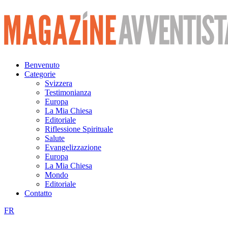
Vai
al
contenuto
Benvenuto
Categorie
Svizzera
Testimonianza
Europa
La Mia Chiesa
Editoriale
Riflessione Spirituale
Salute
Evangelizzazione
Europa
La Mia Chiesa
Mondo
Editoriale
Contatto
FR