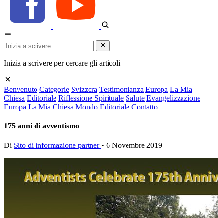
Inizia a scrivere per cercare gli articoli
Benvenuto
Categorie
Svizzera
Testimonianza
Europa
La Mia
Chiesa
Editoriale
Riflessione Spirituale
Salute
Evangelizzazione
Europa
La Mia Chiesa
Mondo
Editoriale
Contatto
175 anni di avventismo
Di
Sito di informazione partner
•
6 Novembre 2019