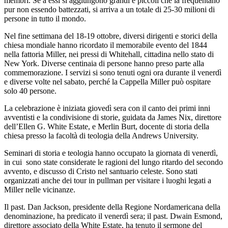
membri. Se a essi si aggiungono grandi e piccoli che la frequentano
pur non essendo battezzati, si arriva a un totale di 25-30 milioni di
persone in tutto il mondo.
Nel fine settimana del 18-19 ottobre, diversi dirigenti e storici della
chiesa mondiale hanno ricordato il memorabile evento del 1844
nella fattoria Miller, nei pressi di Whitehall, cittadina nello stato di
New York. Diverse centinaia di persone hanno preso parte alla
commemorazione. I servizi si sono tenuti ogni ora durante il venerdì
e diverse volte nel sabato, perché la Cappella Miller può ospitare
solo 40 persone.
La celebrazione è iniziata giovedì sera con il canto dei primi inni
avventisti e la condivisione di storie, guidata da James Nix, direttore
dell’Ellen G. White Estate, e Merlin Burt, docente di storia della
chiesa presso la facoltà di teologia della Andrews University.
Seminari di storia e teologia hanno occupato la giornata di venerdì,
in cui sono state considerate le ragioni del lungo ritardo del secondo
avvento, e discusso di Cristo nel santuario celeste. Sono stati
organizzati anche dei tour in pullman per visitare i luoghi legati a
Miller nelle vicinanze.
Il past. Dan Jackson, presidente della Regione Nordamericana della
denominazione, ha predicato il venerdì sera; il past. Dwain Esmond,
direttore associato della White Estate, ha tenuto il sermone del