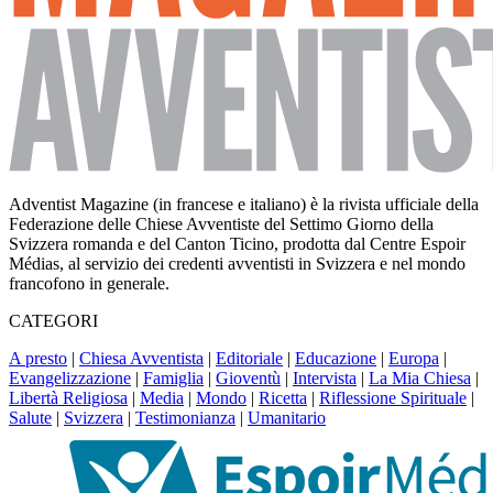
Adventist Magazine (in francese e italiano) è la rivista ufficiale della
Federazione delle Chiese Avventiste del Settimo Giorno della
Svizzera romanda e del Canton Ticino, prodotta dal Centre Espoir
Médias, al servizio dei credenti avventisti in Svizzera e nel mondo
francofono in generale.
CATEGORI
A presto
|
Chiesa Avventista
|
Editoriale
|
Educazione
|
Europa
|
Evangelizzazione
|
Famiglia
|
Gioventù
|
Intervista
|
La Mia Chiesa
|
Libertà Religiosa
|
Media
|
Mondo
|
Ricetta
|
Riflessione Spirituale
|
Salute
|
Svizzera
|
Testimonianza
|
Umanitario